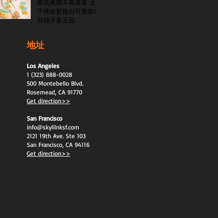
寒流來襲不再畏寒 太
子牌全新推出可樂姜糖
與柚子姜王晶
地址
Los Angeles
1 (323) 888-0028
500 Montebello Blvd.
Rosemead, CA 91770
Get direction>>
San Francisco
info@skylilnksf.com
2121 19th Ave. Ste 103
San Francisco, CA 94116
Get direction>>