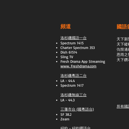
頻道
國語
洛杉磯國語一台
天下新
Spectrum 1415
天下縱
Charter Spectrum 353
​仇恨邊
Dish 61514
恩雨之
Sling TV
天下鑽
​Fresh Drama App Streaming
www.
Freshdrama.com
洛杉磯粵語二台
LA - 44.4
Spectrum 1417
洛杉磯無線三台
LA - 44.3
所有國
三藩市台 (國粵語台)
SF 38.2
Zeam
紐約 - 紐約國語台