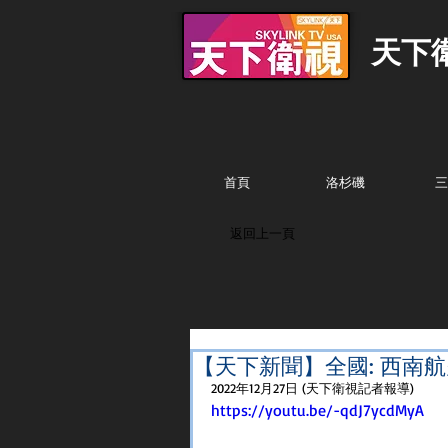
天下
首頁
洛杉磯
三
返回上一頁
【天下新聞】全國: 西南
2022年12月27日 (天下衛視記者報導)
https://youtu.be/-qdJ7ycdMyA