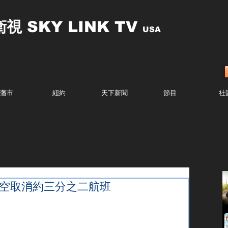
衛視
SKY LINK TV
USA
藩市
紐約
天下新聞
節目
社
航空取消約三分之二航班