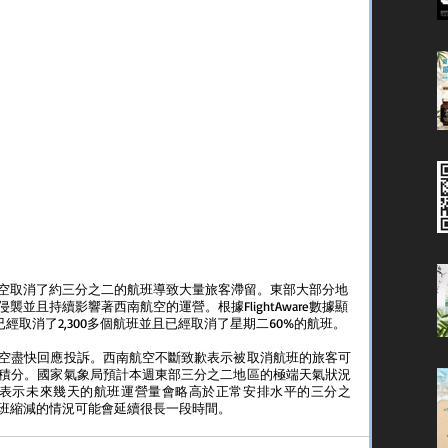
空取消了約三分之二的航班導致大量旅客滯留。東部大部分地
並且持續影響著西南航空的運營。根據FlightAware數據顯
已經取消了2,300多個航班並且已經取消了星期二60%的航班。
空盡快回應投訴。西南航空不斷致歉表示被取消航班的旅客可
積分。國家氣象局預計本週東部三分之二地區的極端天氣狀況
ordan表示未來幾天的航班運營量會略高於正常安排水平的三分之
班縮減的情況可能會延續很長一段時間。