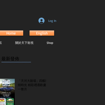
Log In
Home
English
區
關於天下衛視
Shop
最新發佈
...............................................................
「天河大賭場」四載輝
煌時光 精彩禮遇歡慶
一整月