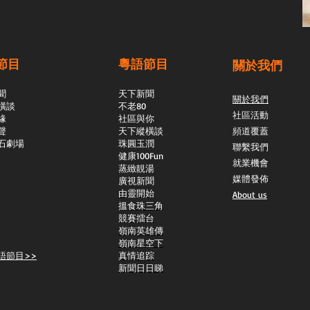
節目
粵語節目
關於我們
聞
天下新聞
關於我們
橫談
不老80
社區活動
緣
社區與你
聲
天下縱橫談
頻道覆蓋
石劇場
​珠圓玉潤
聯繫我們
​健康100Fun
就業機會
蒸緻靚湯
媒體發佈
​廣視新聞
由靈開始
About us
搵食珠三角
競賽擂台
嶺南英雄傳
嶺南星空下
語節目>>
真情追踪
新聞日日睇