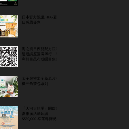
日本官方認證JHFA-夏
日感恩優惠
海之滴日夜雙配方亞洲
巡迴講座圓滿舉行 專
利籠目昆布成矚目焦點
太子牌推出全新原片有
機三角茶包系列
「天河大賭場」開啟盛
夏推廣活動延續
$550,000 幸運尋寶現金
大抽獎