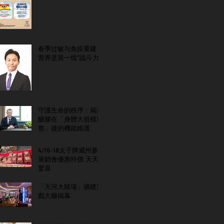
春季过敏与免疫重建：
营养是第一线“战斗力”
守護生命的秩序：褐藻
醣膠在「身體大規模重
整」後的機能維護
4/16-18太子牌威州參
展銷會優惠特價 天天
驚喜
「天河大賭場」擴建遊
戲大廳揭幕