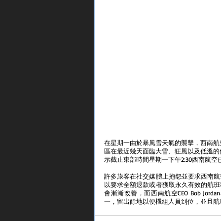
在星期一由於暴風雪天氣的襲擊，西南航
區在最近幾天面臨大雪、狂風以及低溫的侵襲
示截止東部時間星期一下午2:30西南航空
許多旅客在社交媒體上抱怨並要求西南航
以要求全額退款或者獲取永久有效的航班
會漸漸改善，而西南航空CEO Bob J
一，留出餘地以便機組人員到位，並且航