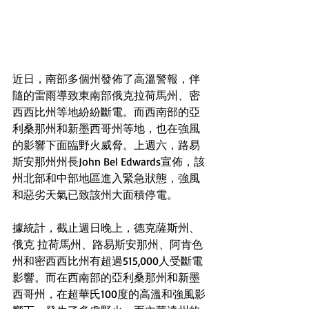
近日，南部多個州發佈了高溫警報，伴
隨的雷雨導致東南部俄克拉荷馬州、密
西西比州等地紛紛斷電。而西南部的亞
利桑那州和新墨西哥州等地，也在強風
的影響下面臨野火威脅。上週六，路易
斯安那州州長John Bel Edwards宣佈，該
州北部和中部地區進入緊急狀態，強風
和惡劣天氣已致該州大面積停電。
據統計，截止週日晚上，德克薩斯州、
俄克 拉荷馬州、路易斯安那州、阿肯色
州和密西西比州有超過515,000人受斷電
影響。而在西南部的亞利桑那州和新墨
西哥州，在超華氏100度的高溫和強風影