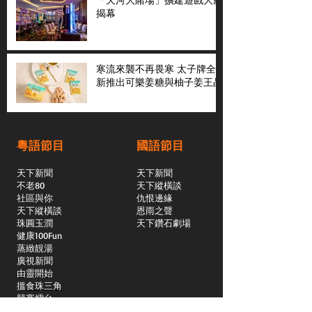
揭幕
寒流來襲不再畏寒 太子牌全
新推出可樂姜糖與柚子姜王晶
粵語節目
國語節目
天下新聞
天下新聞
不老80
天下縱橫談
社區與你
​仇恨邊緣
天下縱橫談
恩雨之聲
​珠圓玉潤
天下鑽石劇場
​健康100Fun
蒸緻靚湯
​廣視新聞
由靈開始
搵食珠三角
競賽擂台
嶺南英雄傳