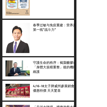
春季过敏与免疫重建：营养是
第一线“战斗力”
守護生命的秩序：褐藻醣膠在
「身體大規模重整」後的機能
維護
4/16-18太子牌威州參展銷會
優惠特價 天天驚喜
「天河大賭場」擴建遊戲大廳