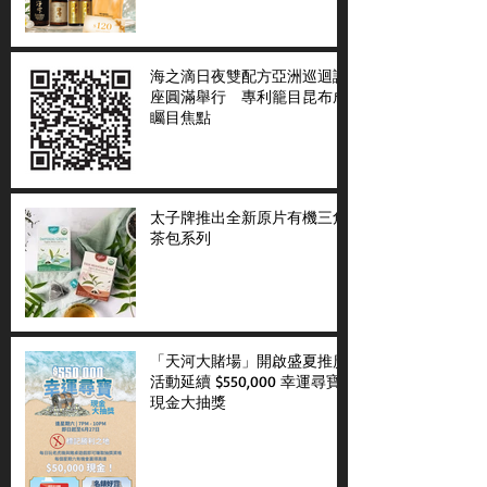
海之滴日夜雙配方亞洲巡迴講
座圓滿舉行 專利籠目昆布成
矚目焦點
太子牌推出全新原片有機三角
茶包系列
「天河大賭場」開啟盛夏推廣
活動延續 $550,000 幸運尋寶
現金大抽獎