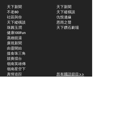
天下新聞
天下新聞
不老80
天下縱橫談
社區與你
​仇恨邊緣
天下縱橫談
恩雨之聲
​珠圓玉潤
天下鑽石劇場
​健康100Fun
蒸緻靚湯
​廣視新聞
由靈開始
搵食珠三角
競賽擂台
嶺南英雄傳
嶺南星空下
真情追踪
所有國語節目>>
新聞日日睇
所有粵語節目>>