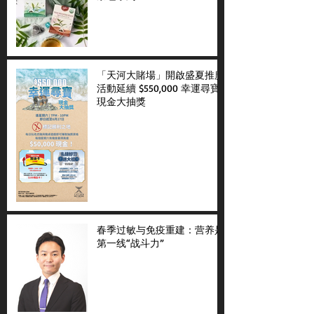
「天河大賭場」開啟盛夏推廣
活動延續 $550,000 幸運尋寶
現金大抽獎
春季过敏与免疫重建：营养是
第一线“战斗力”