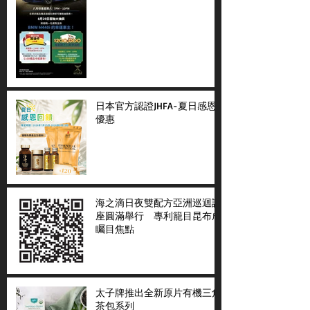
日本官方認證JHFA-夏日感恩
優惠
海之滴日夜雙配方亞洲巡迴講
座圓滿舉行 專利籠目昆布成
矚目焦點
太子牌推出全新原片有機三角
茶包系列