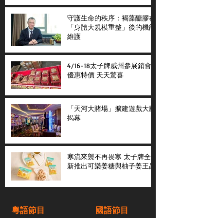
守護生命的秩序：褐藻醣膠在
「身體大規模重整」後的機能
維護
4/16-18太子牌威州參展銷會
優惠特價 天天驚喜
「天河大賭場」擴建遊戲大廳
揭幕
寒流來襲不再畏寒 太子牌全
新推出可樂姜糖與柚子姜王晶
粵語節目
國語節目