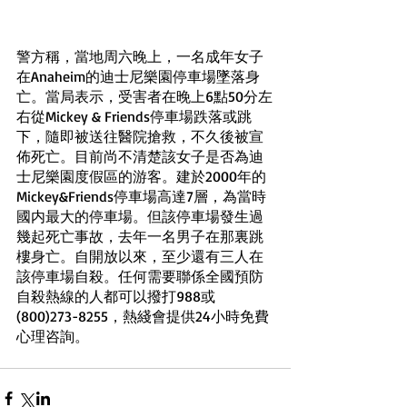
警方稱，當地周六晚上，一名成年女子
在Anaheim的迪士尼樂園停車場墜落身
亡。當局表示，受害者在晚上6點50分左
右從Mickey & Friends停車場跌落或跳
下，隨即被送往醫院搶救，不久後被宣
佈死亡。目前尚不清楚該女子是否為迪
士尼樂園度假區的游客。建於2000年的
Mickey&Friends停車場高達7層，為當時
國内最大的停車場。但該停車場發生過
幾起死亡事故，去年一名男子在那裏跳
樓身亡。自開放以來，至少還有三人在
該停車場自殺。任何需要聯係全國預防
自殺熱線的人都可以撥打988或
(800)273-8255，熱綫會提供24小時免費
心理咨詢。