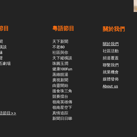
節目
粵語節目
關於我們
聞
天下新聞
關於我們
橫談
不老80
社區活動
緣
社區與你
聲
天下縱橫談
頻道覆蓋
石劇場
​珠圓玉潤
聯繫我們
​健康100Fun
就業機會
蒸緻靚湯
媒體發佈
​廣視新聞
由靈開始
About us
搵食珠三角
競賽擂台
嶺南英雄傳
嶺南星空下
語節目>>
真情追踪
新聞日日睇