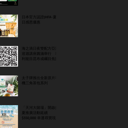
日本官方認證JHFA-夏
日感恩優惠
海之滴日夜雙配方亞洲
巡迴講座圓滿舉行 專
利籠目昆布成矚目焦點
太子牌推出全新原片有
機三角茶包系列
「天河大賭場」開啟盛
夏推廣活動延續
$550,000 幸運尋寶現金
大抽獎