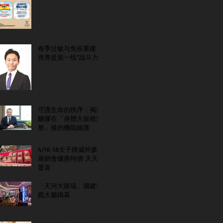
春季过敏与免疫重建：
营养是第一线“战斗力”
守護生命的秩序：褐藻
醣膠在「身體大規模重
整」後的機能維護
4/16-18太子牌威州參
展銷會優惠特價 天天
驚喜
「天河大賭場」擴建遊
戲大廳揭幕