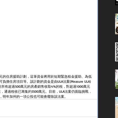
億元的住房援助計劃，這筆資金將用於短期緊急租金援助、為低
住房項目等。該計劃的資金是由ULA法案(Measure ULA)
所有超過500萬元的房產銷售收取4%的稅，對超過1000萬元
來，通過稅收已籌集約5500萬元。目前，ULA法案仍面臨挑戰，
，明年加州的一項公投也可能會廢除該法案。