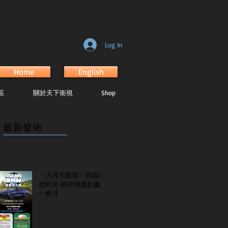
Log In
Home
English
區
關於天下衛視
Shop
最新發佈
...............................................................
「天河大賭場」四載輝
煌時光 精彩禮遇歡慶
一整月