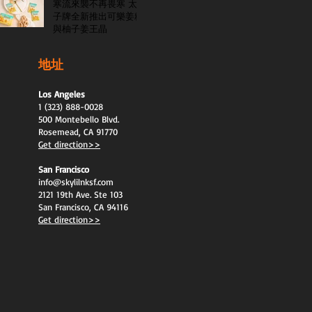
寒流來襲不再畏寒 太
子牌全新推出可樂姜糖
與柚子姜王晶
地址
Los Angeles
1 (323) 888-0028
500 Montebello Blvd.
Rosemead, CA 91770
Get direction>>
San Francisco
info@skylilnksf.com
2121 19th Ave. Ste 103
San Francisco, CA 94116
Get direction>>