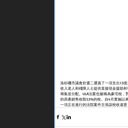
洛杉磯市議會於週二通過了一項支出1.5
收入老人和殘障人士提供直接現金援助和可負擔
籌集並分配。ULA法案也被稱為豪宅稅，對
的房產銷售收取5.5%的稅。自4月實施以
一項正在進行的法院案件主張該稅收違憲