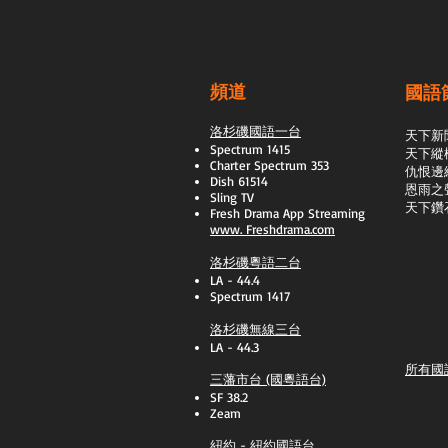
頻道
國語
洛杉磯國語一台
天下新
Spectrum 1415
天下縱
Charter Spectrum 353
​仇恨邊
Dish 61514
恩雨之
Sling TV
天下鑽
​Fresh Drama App Streaming
www.
Freshdrama.com
洛杉磯粵語二台
LA - 44.4
Spectrum 1417
洛杉磯無線三台
LA - 44.3
所有國
三藩市台 (國粵語台)
SF 38.2
Zeam
紐約 - 紐約國語台