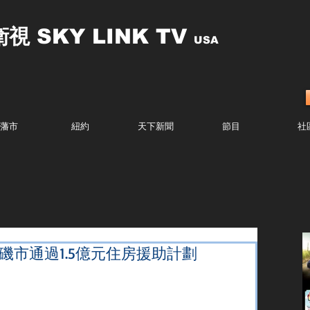
衛視
SKY LINK TV
USA
藩市
紐約
天下新聞
節目
社
磯市通過1.5億元住房援助計劃