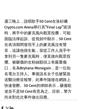
週三晚上，說唱歌手50 Cent在洛杉磯
Crypto.com Arena舉行其"Final Lap"巡演
時，將手中的麥克風向觀眾投擲，可能
面臨法律起訴。從視頻中顯示，50 Cent
在表演期間發現手上的麥克風沒有聲
音，這讓他很生氣，當從工作人員手中
拿到另一隻麥克風時，便直接向觀眾投
擲。被砸傷的女粉絲額頭上有嚴重傷
口，名為Bryhana Monegain，是一位知
名電台主持人。事後該名女子也被緊急
送醫治療並報警。此事件隨後在網路上
快速發酵。50 Cent的律師表示，砸傷歌
迷並不是50 Cent有意為之。目前，警方
尚未對此次事件做出回應。