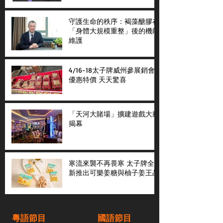
守護生命的秩序：褐藻醣膠在
「身體大規模重整」後的機能
維護
4/16-18太子牌威州參展銷會
優惠特價 天天驚喜
「天河大賭場」擴建遊戲大廳
揭幕
寒流來襲不再畏寒 太子牌全
新推出可樂姜糖與柚子姜王晶
粵語節目
國語節目