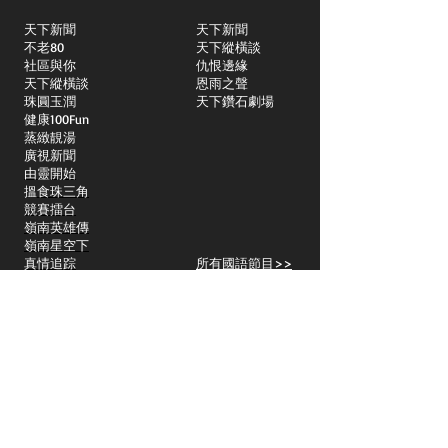
天下新聞
天下新聞
不老80
天下縱橫談
社區與你
​仇恨邊緣
天下縱橫談
恩雨之聲
​珠圓玉潤
天下鑽石劇場
​健康100Fun
蒸緻靚湯
​廣視新聞
由靈開始
搵食珠三角
競賽擂台
嶺南英雄傳
嶺南星空下
真情追踪
所有國語節目>>
新聞日日睇
所有粵語節目>>