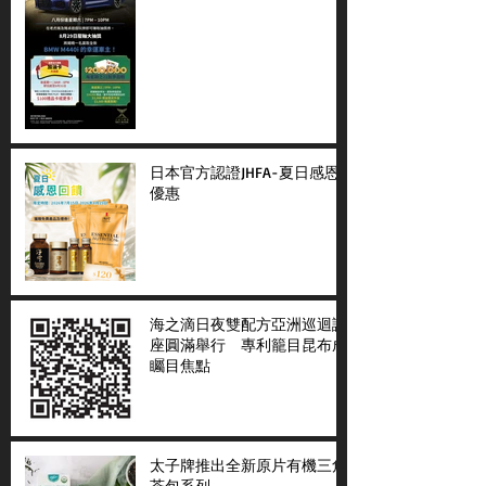
日本官方認證JHFA-夏日感恩
優惠
海之滴日夜雙配方亞洲巡迴講
座圓滿舉行 專利籠目昆布成
矚目焦點
太子牌推出全新原片有機三角
茶包系列