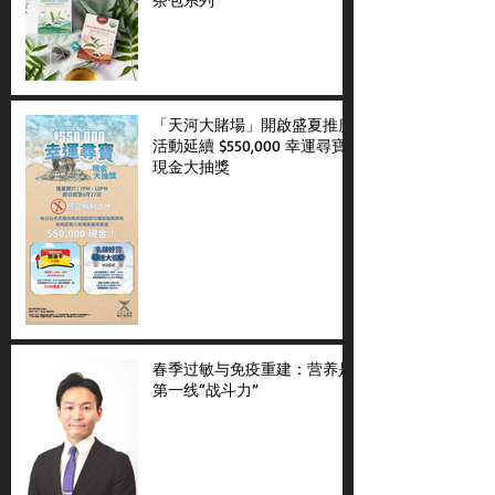
「天河大賭場」開啟盛夏推廣
活動延續 $550,000 幸運尋寶
現金大抽獎
春季过敏与免疫重建：营养是
第一线“战斗力”