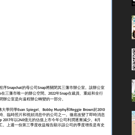
Snapchat的母公司Snap將關閉其三藩市辦公室。該辦公室
是Snap在三藩市唯一的辦公空間。2022年Snap在裁員、重組和全行
閉辦公室是向遠程辦公轉變的一部分。
同學Evan Spiegel、Bobby Murphy和Reggie Brown於2010
時、臨時照片和視頻消息中的公司之一。徹底改變了即時消息
ap 2017年以240億元的估值上市今年公司利潤逐漸減少。8月
0多名員工。上週一份第三季度收益報告顯示該公司的季度增長是有史