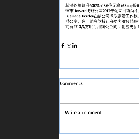
其淨虧損飆升400%至3.6億元導致Snap
藩市Howard街辦公室2017年創立目前
Business Insider在該公司採取靈活
辦公室。這一消息對於正在努力從疫情時
前有2710萬方呎可用辦公空間，創歷史新
Comments
Write a comment...