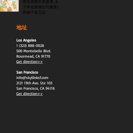
寒流來襲不再畏寒 太
子牌全新推出可樂姜糖
與柚子姜王晶
地址
Los Angeles
1 (323) 888-0028
500 Montebello Blvd.
Rosemead, CA 91770
Get direction>>
San Francisco
info@skylilnksf.com
2121 19th Ave. Ste 103
San Francisco, CA 94116
Get direction>>