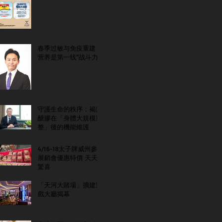
春季过敏与免疫重建：
营养是第一线“战斗力”
守護生命的秩序：褐藻
醣膠在「身體大規模重
整」後的機能維護
4/16-18太子牌威州參
展銷會優惠特價 天天
驚喜
「天河大賭場」擴建遊
戲大廳揭幕