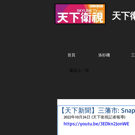
天下
首頁
洛杉磯
三
返回上一頁
【天下新聞】三藩市: Sn
2022年10月24日 (天下衛視記者報導)
https://youtu.be/3EDkn2JonWE