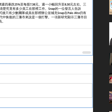
股價週四暴跌25%至每股7.38元。週一小幅回升至8.30元左右。三
尚不清楚究竟有多少員工在那裡工作。Snap的一位發言人告訴
工作模式後只有少數團隊成員在那裡辦公並補充Snap在Palo Alto仍有
代中恢復的三藩市來說是一個打擊。一項新研究顯示三藩市目
高。