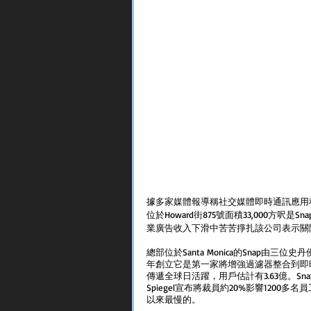
據多家媒體報導稱社交媒體即時通訊應用程序
位於Howard街875號面積33,000方呎
業廣告收入下滑中苦苦掙扎該公司表示關
總部位於Santa Monica的Snap由三位史丹佛大學
年創立它是第一家將增強過濾器整合到即
傳遞全球日活躍，用戶估計有3.63億。Sn
Spiegel宣布將裁員約20%影響120
以來最慢的。