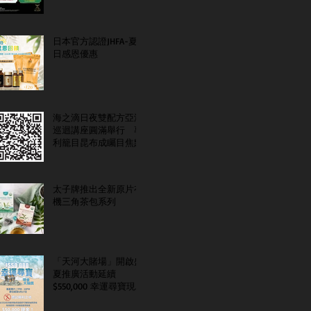
日本官方認證JHFA-夏
日感恩優惠
海之滴日夜雙配方亞洲
巡迴講座圓滿舉行 專
利籠目昆布成矚目焦點
太子牌推出全新原片有
機三角茶包系列
「天河大賭場」開啟盛
夏推廣活動延續
$550,000 幸運尋寶現金
大抽獎