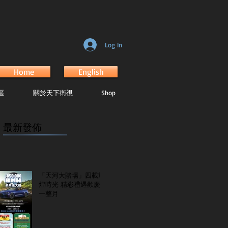
Log In
Home
English
區
關於天下衛視
Shop
最新發佈
...............................................................
「天河大賭場」四載輝
煌時光 精彩禮遇歡慶
一整月