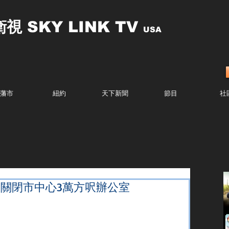
衛視
SKY LINK TV
USA
藩市
紐約
天下新聞
節目
社
ap關閉市中心3萬方呎辦公室