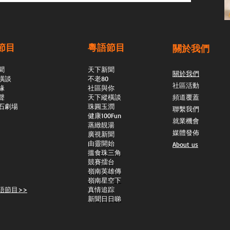
節目
粵語節目
關於我們
聞
天下新聞
關於我們
橫談
不老80
社區活動
緣
社區與你
聲
天下縱橫談
頻道覆蓋
石劇場
​珠圓玉潤
聯繫我們
​健康100Fun
就業機會
蒸緻靚湯
媒體發佈
​廣視新聞
由靈開始
About us
搵食珠三角
競賽擂台
嶺南英雄傳
嶺南星空下
語節目>>
真情追踪
新聞日日睇