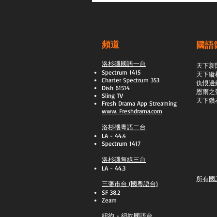
頻道
國語
洛杉磯國語一台
天下新
Spectrum 1415
天下縱
Charter Spectrum 353
​仇恨邊
Dish 61514
恩雨之
Sling TV
天下鑽
​Fresh Drama App Streaming
www.
Freshdrama.com
洛杉磯粵語二台
LA - 44.4
Spectrum 1417
洛杉磯無線三台
LA - 44.3
所有國
三藩市台 (國粵語台)
SF 38.2
Zeam
紐約 - 紐約國語台