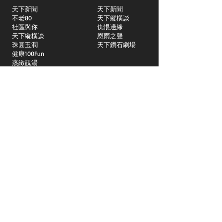
天下新聞
天下新聞
不老80
天下縱橫談
社區與你
​仇恨邊緣
天下縱橫談
恩雨之聲
​珠圓玉潤
天下鑽石劇場
​健康100Fun
蒸緻靚湯
​廣視新聞
由靈開始
搵食珠三角
競賽擂台
嶺南英雄傳
嶺南星空下
真情追踪
所有國語節目>>
新聞日日睇
所有粵語節目>>