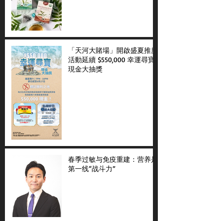
「天河大賭場」開啟盛夏推廣
活動延續 $550,000 幸運尋寶
現金大抽獎
春季过敏与免疫重建：营养是
第一线“战斗力”