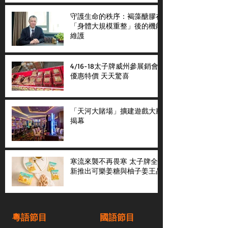
守護生命的秩序：褐藻醣膠在
「身體大規模重整」後的機能
維護
4/16-18太子牌威州參展銷會
優惠特價 天天驚喜
「天河大賭場」擴建遊戲大廳
揭幕
寒流來襲不再畏寒 太子牌全
新推出可樂姜糖與柚子姜王晶
粵語節目
國語節目