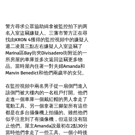
警方尋求公眾協助緝拿被監控拍下的两
名入室盜竊嫌疑人。三藩市警方正在尋
找由KRON 4獲得的監控視頻中的嫌疑人
週二凌晨三點左右嫌疑人入室盜竊了
Marina區Bay街夾Divisadero街附近的一
所房屋的車庫並多次返回盜竊更多物
品。當時屋內住著一對夫婦Amanda和
Marvin Benedict和他們兩歲半的女兒。
在監控視頻中兩名男子從一扇側門進入
該側門被大樓內的一名租戶打開。他們
走進一個車庫一個戴紅帽的男人拿走了
電動工具。另一個拿著三腳架所有這些
都是在多台攝像機上拍攝的。雖然他們
似乎注意到了有攝像機，但這並沒有阻
止他們。屋主Amanda說最初在2點30分
當時他們拿走了一些工具。一個小時後