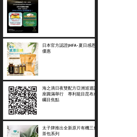
日本官方認證JHFA-夏日感恩
優惠
海之滴日夜雙配方亞洲巡迴講
座圓滿舉行 專利籠目昆布成
矚目焦點
太子牌推出全新原片有機三角
茶包系列