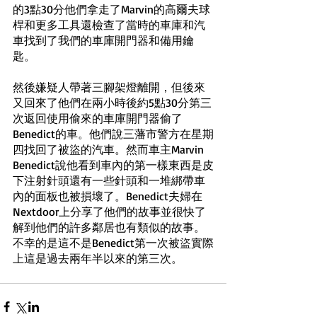
的3點30分他們拿走了Marvin的高爾夫球
桿和更多工具還檢查了當時的車庫和汽
車找到了我們的車庫開門器和備用鑰
匙。
然後嫌疑人帶著三腳架燈離開，但後來
又回來了他們在兩小時後約5點30分第三
次返回使用偷來的車庫開門器偷了
Benedict的車。他們說三藩市警方在星期
四找回了被盜的汽車。然而車主Marvin 
Benedict說他看到車內的第一樣東西是皮
下注射針頭還有一些針頭和一堆綁帶車
內的面板也被損壞了。Benedict夫婦在
Nextdoor上分享了他們的故事並很快了
解到他們的許多鄰居也有類似的故事。
不幸的是這不是Benedict第一次被盜實際
上這是過去兩年半以來的第三次。