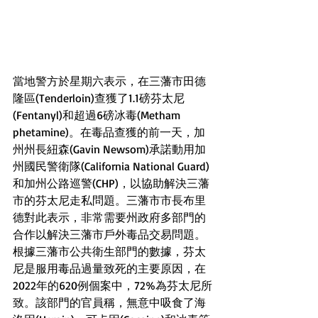
當地警方於星期六表示，在三藩市田德
隆區(Tenderloin)查獲了1.1磅芬太尼
(Fentanyl)和超過6磅冰毒(Metham 
phetamine)。在毒品查獲的前一天，加
州州長紐森(Gavin Newsom)承諾動用加
州國民警衛隊(California National Guard)
和加州公路巡警(CHP)，以協助解決三藩
市的芬太尼走私問題。三藩市市長布里
德對此表示，非常需要州政府多部門的
合作以解決三藩市戶外毒品交易問題。
根據三藩市公共衛生部門的數據，芬太
尼是服用毒品過量致死的主要原因，在
2022年的620例個案中，72%為芬太尼所
致。該部門的官員稱，無意中吸食了海