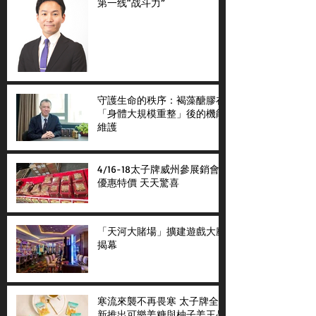
第一线“战斗力”
守護生命的秩序：褐藻醣膠在
「身體大規模重整」後的機能
維護
4/16-18太子牌威州參展銷會
優惠特價 天天驚喜
「天河大賭場」擴建遊戲大廳
揭幕
寒流來襲不再畏寒 太子牌全
新推出可樂姜糖與柚子姜王晶