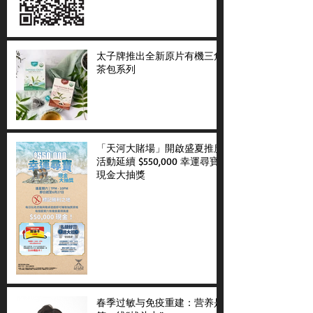
太子牌推出全新原片有機三角
茶包系列
「天河大賭場」開啟盛夏推廣
活動延續 $550,000 幸運尋寶
現金大抽獎
春季过敏与免疫重建：营养是