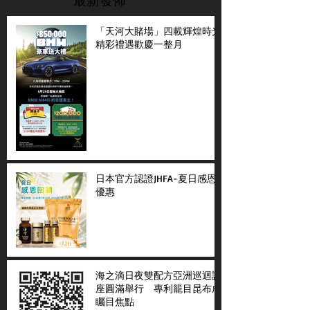
「天河大賭場」四載輝煌時光
精彩禮遇歡慶一整月
日本官方認證JHFA-夏日感恩
優惠
海之滴日夜雙配方亞洲巡迴講
座圓滿舉行 專利籠目昆布成
矚目焦點