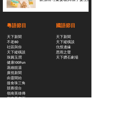
粵語節目
國語節目
天下新聞
天下新聞
不老80
天下縱橫談
社區與你
​仇恨邊緣
天下縱橫談
恩雨之聲
​珠圓玉潤
天下鑽石劇場
​健康100Fun
蒸緻靚湯
​廣視新聞
由靈開始
搵食珠三角
競賽擂台
嶺南英雄傳
嶺南星空下
真情追踪
所有國語節目>>
新聞日日睇