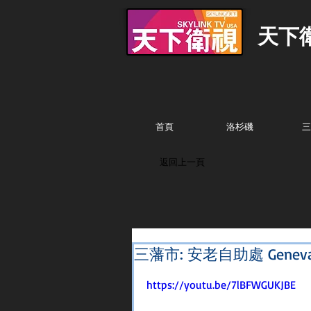
天下
首頁
洛杉磯
三
返回上一頁
三藩市: 安老自助處 Gen
https://youtu.be/7lBFWGUKJBE