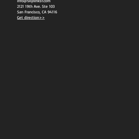
info@skylilnksf.com
2121 19th Ave. Ste 103
San Francisco, CA 94116
Get direction>>