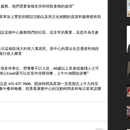
人服務。他們需要食物支持和領取食物的途徑"
菜單加上豐富的聯誼活動以及與文化相關的資源和服務都有助
開設這個中心服務我們的社區。這非常的重要，這是作為市參
ung)表示這個區域大約有八萬居民。新中心的選址在交通便利地段
進行收入審查
有很多停車位。營養餐不計入息，60歲以上長者或傷殘人士可
Covid還可以在室外排隊領餐，上午11:30開始派餐"
C座電話是 415-677-7600。開放時間為星期一至星期五上午九時至
養午餐和晚餐。想查看康樂中心的活動時間表和每日菜單請瀏