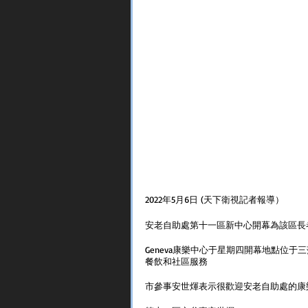
2022年5月6日 (天下衛視記者報導）
安老自助處第十一區新中心開幕為該區長
Geneva康樂中心于星期四開幕地點位于三藩
餐飲和社區服務
市參事安世煇表示很歡迎安老自助處的康