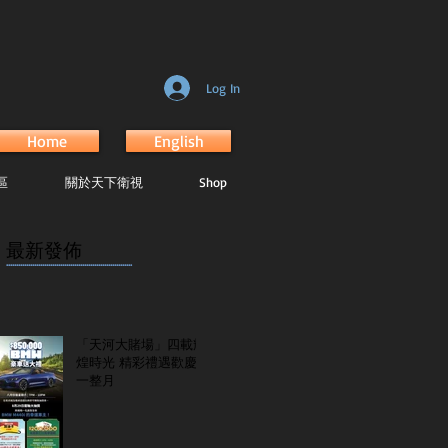
Log In
Home
English
區
關於天下衛視
Shop
最新發佈
...............................................................
「天河大賭場」四載輝
煌時光 精彩禮遇歡慶
一整月