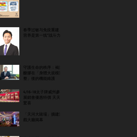
春季过敏与免疫重建：
营养是第一线“战斗力”
守護生命的秩序：褐藻
醣膠在「身體大規模重
整」後的機能維護
4/16-18太子牌威州參
展銷會優惠特價 天天
驚喜
「天河大賭場」擴建遊
戲大廳揭幕