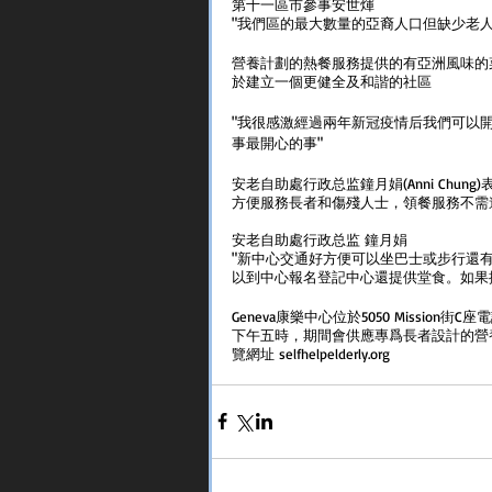
第十一區市參事安世煇
"我們區的最大數量的亞裔人口但缺少老
營養計劃的熱餐服務提供的有亞洲風味的
於建立一個更健全及和諧的社區
"我很感激經過兩年新冠疫情后我們可以
事最開心的事"
安老自助處行政总监鐘月娟(Anni Ch
方便服務長者和傷殘人士，領餐服務不需
安老自助處行政总监 鐘月娟
"新中心交通好方便可以坐巴士或步行還
以到中心報名登記中心還提供堂食。如果擔心
Geneva康樂中心位於5050 Mission街
下午五時，期間會供應專爲長者設計的營
覽網址 selfhelpelderly.org