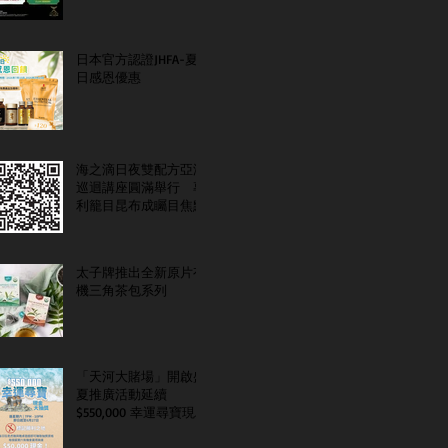
日本官方認證JHFA-夏
日感恩優惠
海之滴日夜雙配方亞洲
巡迴講座圓滿舉行 專
利籠目昆布成矚目焦點
太子牌推出全新原片有
機三角茶包系列
「天河大賭場」開啟盛
夏推廣活動延續
$550,000 幸運尋寶現金
大抽獎