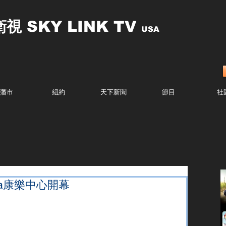
衛視
SKY LINK TV
USA
藩市
紐約
天下新聞
節目
社
eva康樂中心開幕