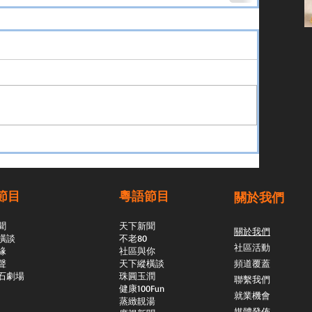
節目
粵語節目
關於我們
聞
天下新聞
關於我們
橫談
不老80
社區活動
緣
社區與你
聲
天下縱橫談
頻道覆蓋
石劇場
​珠圓玉潤
聯繫我們
​健康100Fun
就業機會
蒸緻靚湯
媒體發佈