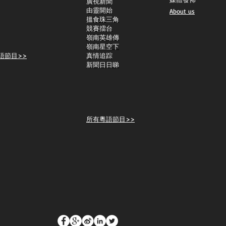
​廣視新聞
由靈開始
About us
搵食珠三角
競賽擂台
嶺南英雄傳
嶺南星空下
語節目>>
真情追踪
新聞日日睇
所有粵語節目>>