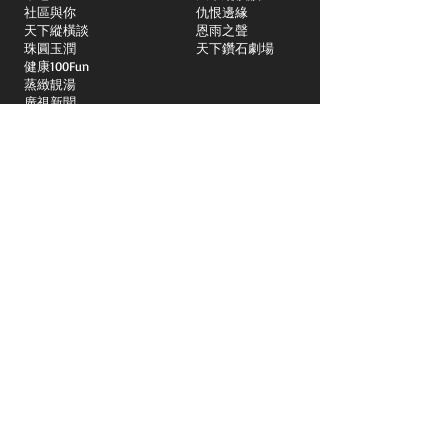
社區與你
​仇恨邊緣
天下縱橫談
恩雨之聲
​珠圓玉潤
天下鑽石劇場
​健康100Fun
蒸緻靚湯
​廣視新聞
由靈開始
搵食珠三角
競賽擂台
嶺南英雄傳
嶺南星空下
真情追踪
所有國語節目>>
新聞日日睇
所有粵語節目>>
頻道
關於我們