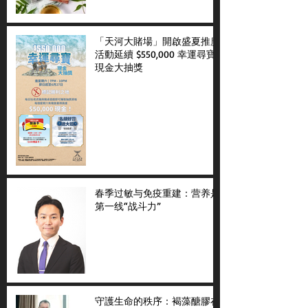
「天河大賭場」開啟盛夏推廣
活動延續 $550,000 幸運尋寶
現金大抽獎
春季过敏与免疫重建：营养是
第一线“战斗力”
守護生命的秩序：褐藻醣膠在