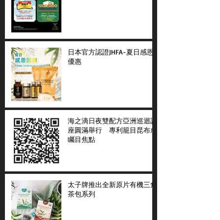
日本官方認證JHFA-夏日感恩
優惠
海之滴日夜雙配方亞洲巡迴講
座圓滿舉行 專利籠目昆布成
矚目焦點
太子牌推出全新原片有機三角
茶包系列