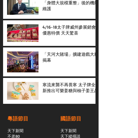
「身體大規模重整」後的機能
維護
4/16-18太子牌威州參展銷會
優惠特價 天天驚喜
「天河大賭場」擴建遊戲大廳
揭幕
寒流來襲不再畏寒 太子牌全
新推出可樂姜糖與柚子姜王晶
粵語節目
國語節目
天下新聞
天下新聞
不老80
天下縱橫談