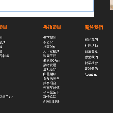
節目
粵語節目
關於我們
聞
天下新聞
關於我們
橫談
不老80
社區活動
緣
社區與你
聲
天下縱橫談
頻道覆蓋
石劇場
​珠圓玉潤
聯繫我們
​健康100Fun
就業機會
蒸緻靚湯
媒體發佈
​廣視新聞
由靈開始
About us
搵食珠三角
競賽擂台
嶺南英雄傳
嶺南星空下
語節目>>
真情追踪
新聞日日睇