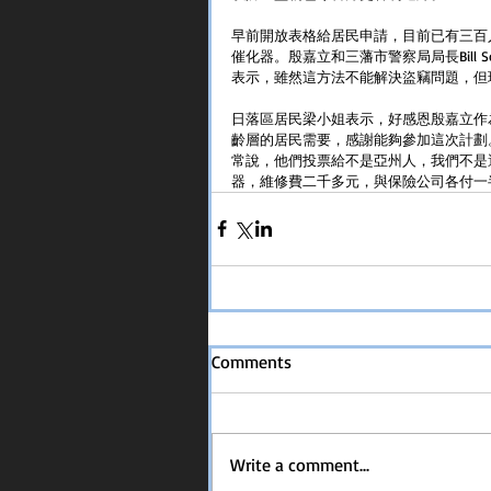
早前開放表格給居民申請，目前已有三百
催化器。殷嘉立和三藩市警察局局長Bill Sc
表示，雖然這方法不能解決盜竊問題，但
日落區居民梁小姐表示，好感恩殷嘉立作
齡層的居民需要，感謝能夠參加這次計劃
常說，他們投票給不是亞州人，我們不是
器，維修費二千多元，與保險公司各付一
Comments
Write a comment...