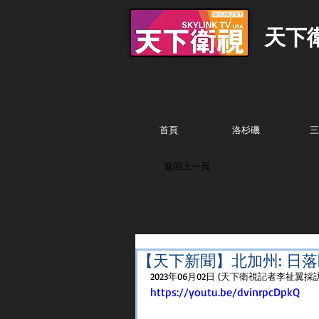
天下
首頁
洛杉磯
三
返回上一頁
【天下新聞】北加州: 日
2023年06月02日 (天下衛視記者李祉翼採
https://youtu.be/dvinrpcDpkQ