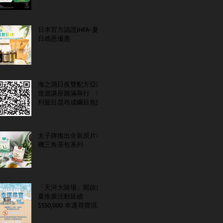
日本官方認證JHFA-夏
日感恩優惠
海之滴日夜雙配方亞洲
巡迴講座圓滿舉行 專
利籠目昆布成矚目焦點
太子牌推出全新原片有
機三角茶包系列
「天河大賭場」開啟盛
夏推廣活動延續
$550,000 幸運尋寶現金
大抽獎