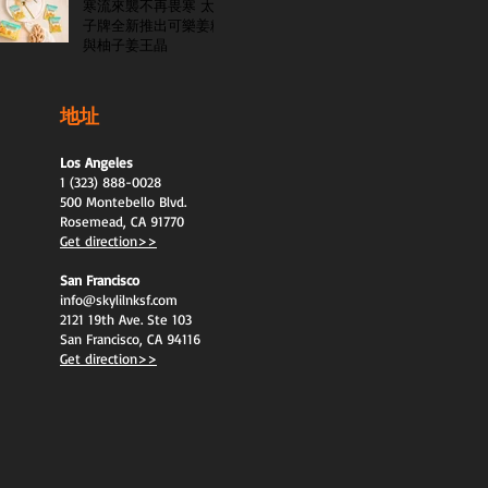
寒流來襲不再畏寒 太
子牌全新推出可樂姜糖
與柚子姜王晶
地址
Los Angeles
1 (323) 888-0028
500 Montebello Blvd.
Rosemead, CA 91770
Get direction>>
San Francisco
info@skylilnksf.com
2121 19th Ave. Ste 103
San Francisco, CA 94116
Get direction>>