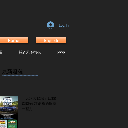
Log In
Home
English
區
關於天下衛視
Shop
最新發佈
...............................................................
「天河大賭場」四載輝
煌時光 精彩禮遇歡慶
一整月