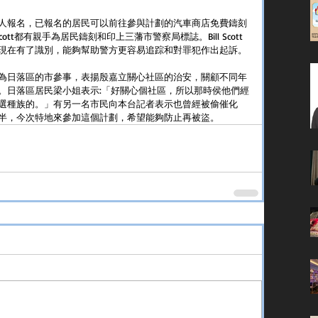
人報名，已報名的居民可以前往參與計劃的汽車商店免費鑄刻
ott都有親手為居民鑄刻和印上三藩市警察局標誌。Bill Scott
現在有了識別，能夠幫助警方更容易追踪和對罪犯作出起訴。
為日落區的市參事，表揚殷嘉立關心社區的治安，關顧不同年
。日落區居民梁小姐表示:「好關心個社區，所以那時侯他們經
選種族的。」有另一名市民向本台記者表示也曾經被偷催化
半，今次特地來參加這個計劃，希望能夠防止再被盜。