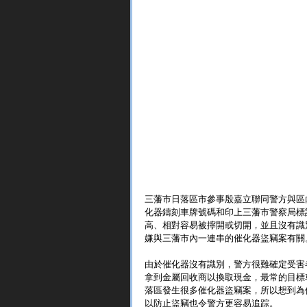
三藩市日落區市參事殷嘉立聯同警方與區
化器鑄刻車牌號碼和印上三藩市警察局標
高、相對容易被擰開或切開，並且沒有識
嫌與三藩市內一連串的催化器盜竊案有關
由於催化器沒有識別，警方很難確定受害
拿到金屬回收商以換取現金，最常的目標
落區發生很多催化器盜竊案，所以想到為
以防止盜竊也令警方更容易追踪。