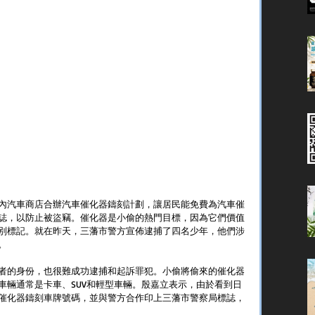
內汽車商店合辦汽車催化器鑄刻計劃，讓居民能免費為汽車催
誌，以防止被盜竊。催化器是小偷的熱門目標，因為它們價值
別標記。就在昨天，三藩市警方宣佈逮捕了四名少年，他們涉
。
者的身份，也很難成功逮捕和起訴罪犯。小偷將偷來的催化器
車輛通常是卡車、SUV和輕型車輛。殷嘉立表示，由於看到日
催化器鑄刻車牌號碼，並與警方合作印上三藩市警察局標誌，