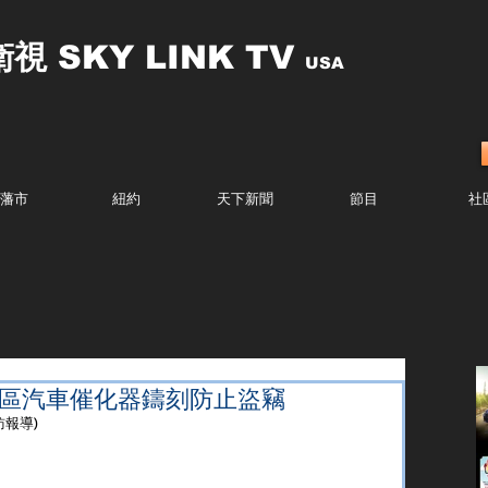
衛視
SKY LINK TV
USA
藩市
紐約
天下新聞
節目
社
落區汽車催化器鑄刻防止盜竊
訪報導)