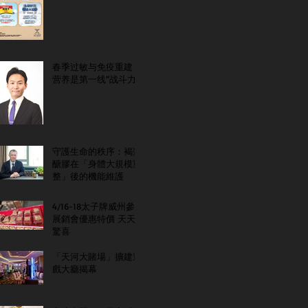
春季过敏与免疫重建：
营养是第一线“战斗力”
守護生命的秩序：褐藻
醣膠在「身體大規模重
整」後的機能維護
4/16-18太子牌威州參
展銷會優惠特價 天天
驚喜
「天河大賭場」擴建遊
戲大廳揭幕