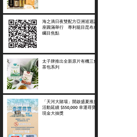
海之滴日夜雙配方亞洲巡迴講
座圓滿舉行 專利籠目昆布成
矚目焦點
太子牌推出全新原片有機三角
茶包系列
「天河大賭場」開啟盛夏推廣
活動延續 $550,000 幸運尋寶
現金大抽獎