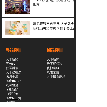
揭幕
寒流來襲不再畏寒 太子牌全
新推出可樂姜糖與柚子姜王晶
粵語節目
國語節目
天下新聞
天下新聞
不老80
天下縱橫談
社區與你
​仇恨邊緣
天下縱橫談
恩雨之聲
​珠圓玉潤
天下鑽石劇場
​健康100Fun
蒸緻靚湯
​廣視新聞
由靈開始
搵食珠三角
競賽擂台
嶺南英雄傳