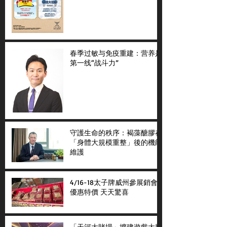
春季过敏与免疫重建：营养是
第一线“战斗力”
守護生命的秩序：褐藻醣膠在
「身體大規模重整」後的機能
維護
4/16-18太子牌威州參展銷會
優惠特價 天天驚喜
「天河大賭場」擴建遊戲大廳