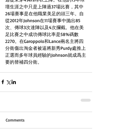
壇生涯之中只是上陣過37場比賽，其中
26場賽事是在他職業美足的頭三年。自
從2012年Johnson在11場賽事中抛出85
次、傳球3次達陣以及4次攔截。他在美
足比賽之中成功傳球比率是58%碼數
2270。在Garoppolo和Lance兩名主將四
分衛傷出淘金者被逼將新秀Purdy處推上
正選而多年球員經驗的Johnson就成爲主
要的替補四分衛。
Comments