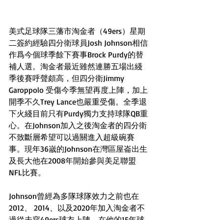
美式足球隊三藩市淘金者（49ers）星期
二簽約經驗四分衛球員Josh Johnson相信
作爲今個球季餘下賽事Brock Purdy的替
補人選。淘金者最近雖然連勝五場出綫
季後賽呼聲頗高，但四分衛Jimmy 
Garoppolo 受傷今季無望再度上陣，加上
開季不久Trey Lance也嚴重受傷。全季退
下火綫目前只有Purdy獨力支持球隊QB重
心。在Johnson加入之後淘金者的四分衛
不致斷層希望可以過關進入超級碗賽
事。現年36嵗的Johnson在灣區屋崙出生
及長大他在2008年開始參與美足聯盟
NFL比賽。
Johnson曾經為多隊球隊效力之前也在
2012、 2014、以及2020年加入淘金者不
過從未穿49ers球衣上陣。在他的15年球