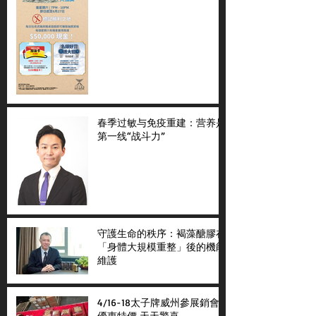
春季过敏与免疫重建：营养是
第一线“战斗力”
守護生命的秩序：褐藻醣膠在
「身體大規模重整」後的機能
維護
4/16-18太子牌威州參展銷會
優惠特價 天天驚喜