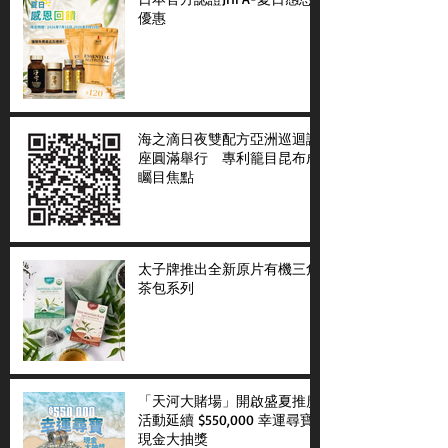
優惠
海之滴日夜雙配方亞洲巡迴講
座圓滿舉行 專利籠目昆布成
矚目焦點
太子牌推出全新原片有機三角
茶包系列
「天河大賭場」開啟盛夏推廣
活動延續 $550,000 幸運尋寶
現金大抽獎