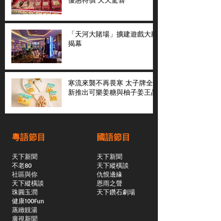
「天河大賭場」擴建遊戲大廳
揭幕
寒流來襲不再畏寒 太子牌全
新推出可樂姜糖與柚子姜王晶
粵語節目
國語節目
天下新聞
天下新聞
不老80
天下縱橫談
社區與你
​仇恨邊緣
天下縱橫談
恩雨之聲
​珠圓玉潤
天下鑽石劇場
​健康100Fun
蒸緻靚湯
​廣視新聞