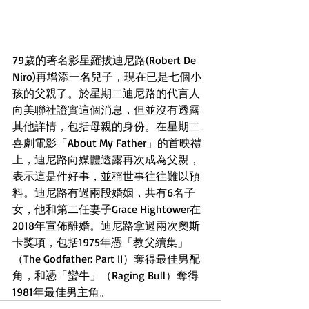
79歲的著名影星羅拔迪尼路(Robert De 
Niro)再增添一名兒子，現在已是七個小
孩的父親了。於星期二迪尼路的代言人
向美聯社證實這個消息，但並沒有透露
其他詳情，包括母親的身份。在星期二
喜劇電影「About My Father」的首映禮
上，迪尼路向媒體透露再次成為父親，
表示這是件好事，並稱世事往往難以預
料。迪尼路有過兩段婚姻，共有6名子
女，他和第二任妻子Grace Hightower在
2018年宣佈離婚。迪尼路拿過兩次奧斯
卡獎項，包括1975年憑「教父續集」
（The Godfather: Part II）奪得最佳男配
角，和憑「蠻牛」（Raging Bull）奪得
1981年最佳男主角。