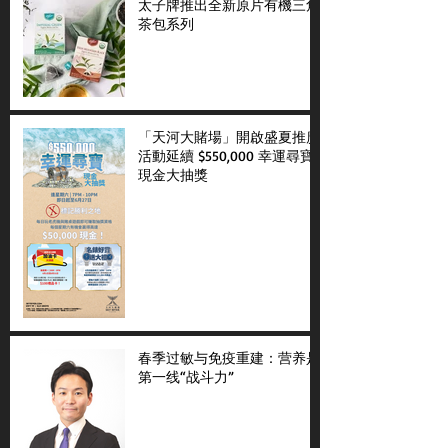
太子牌推出全新原片有機三角
茶包系列
「天河大賭場」開啟盛夏推廣
活動延續 $550,000 幸運尋寶
現金大抽獎
春季过敏与免疫重建：营养是
第一线“战斗力”