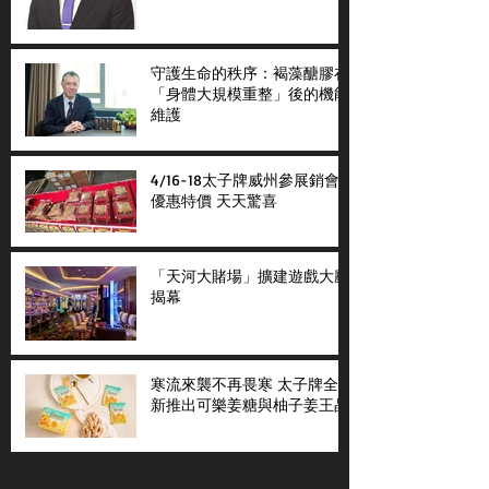
守護生命的秩序：褐藻醣膠在
「身體大規模重整」後的機能
維護
4/16-18太子牌威州參展銷會
優惠特價 天天驚喜
「天河大賭場」擴建遊戲大廳
揭幕
寒流來襲不再畏寒 太子牌全
新推出可樂姜糖與柚子姜王晶