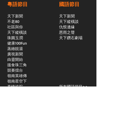
粵語節目
國語節目
天下新聞
天下新聞
不老80
天下縱橫談
社區與你
​仇恨邊緣
天下縱橫談
恩雨之聲
​珠圓玉潤
天下鑽石劇場
​健康100Fun
蒸緻靚湯
​廣視新聞
由靈開始
搵食珠三角
競賽擂台
嶺南英雄傳
嶺南星空下
真情追踪
所有國語節目>>
新聞日日睇
所有粵語節目>>