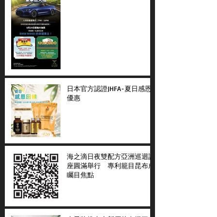
日本官方認證JHFA-夏日感恩
優惠
海之滴日夜雙配方亞洲巡迴講
座圓滿舉行 專利籠目昆布成
矚目焦點