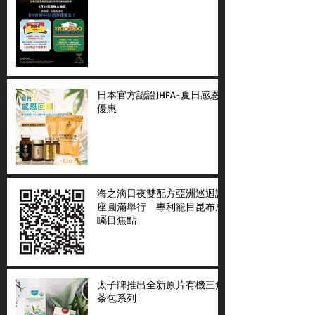
日本官方認證JHFA-夏日感恩
優惠
海之滴日夜雙配方亞洲巡迴講
座圓滿舉行 專利籠目昆布成
矚目焦點
太子牌推出全新原片有機三角
茶包系列