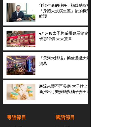
守護生命的秩序：褐藻醣膠在
「身體大規模重整」後的機能
維護
4/16-18太子牌威州參展銷會
優惠特價 天天驚喜
「天河大賭場」擴建遊戲大廳
揭幕
寒流來襲不再畏寒 太子牌全
新推出可樂姜糖與柚子姜王晶
粵語節目
國語節目