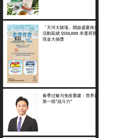
「天河大賭場」開啟盛夏推廣
活動延續 $550,000 幸運尋寶
現金大抽獎
春季过敏与免疫重建：营养是
第一线“战斗力”