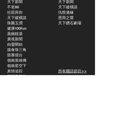
天下新聞
天下新聞
不老80
天下縱橫談
社區與你
​仇恨邊緣
天下縱橫談
恩雨之聲
​珠圓玉潤
天下鑽石劇場
​健康100Fun
蒸緻靚湯
​廣視新聞
由靈開始
搵食珠三角
競賽擂台
嶺南英雄傳
嶺南星空下
真情追踪
所有國語節目>>
新聞日日睇
所有粵語節目>>