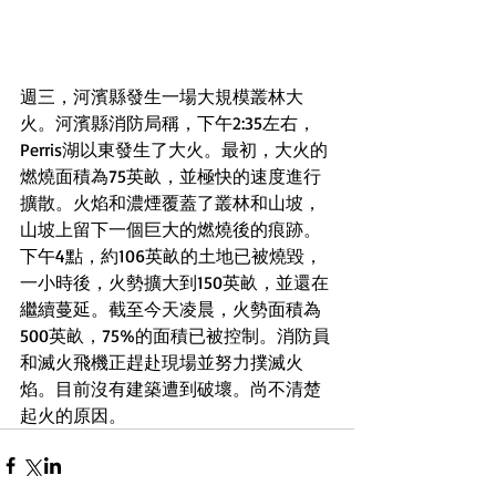
週三，河濱縣發生一場大規模叢林大
火。河濱縣消防局稱，下午2:35左右，
Perris湖以東發生了大火。最初，大火的
燃燒面積為75英畝，並極快的速度進行
擴散。火焰和濃煙覆蓋了叢林和山坡，
山坡上留下一個巨大的燃燒後的痕跡。
下午4點，約106英畝的土地已被燒毀，
一小時後，火勢擴大到150英畝，並還在
繼續蔓延。截至今天凌晨，火勢面積為
500英畝，75%的面積已被控制。消防員
和滅火飛機正趕赴現場並努力撲滅火
焰。目前沒有建築遭到破壞。尚不清楚
起火的原因。