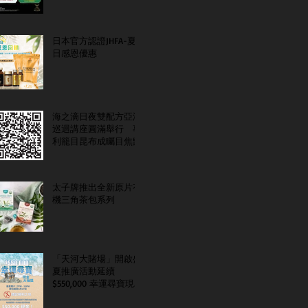
日本官方認證JHFA-夏
日感恩優惠
海之滴日夜雙配方亞洲
巡迴講座圓滿舉行 專
利籠目昆布成矚目焦點
太子牌推出全新原片有
機三角茶包系列
「天河大賭場」開啟盛
夏推廣活動延續
$550,000 幸運尋寶現金
大抽獎