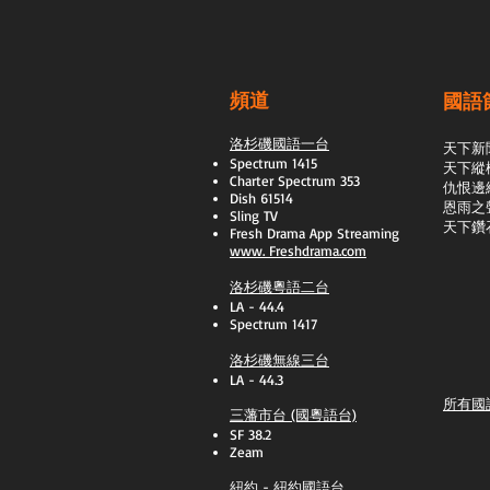
頻道
國語
洛杉磯國語一台
天下新
Spectrum 1415
天下縱
Charter Spectrum 353
​仇恨邊
Dish 61514
恩雨之
Sling TV
天下鑽
​Fresh Drama App Streaming
www.
Freshdrama.com
洛杉磯粵語二台
LA - 44.4
Spectrum 1417
洛杉磯無線三台
LA - 44.3
所有國
三藩市台 (國粵語台)
SF 38.2
Zeam
紐約 - 紐約國語台