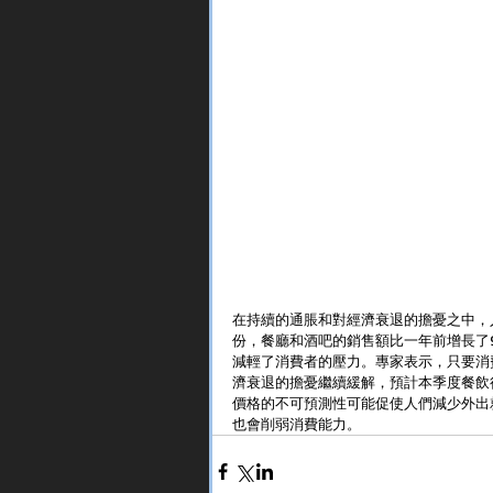
在持續的通脹和對經濟衰退的擔憂之中，
份，餐廳和酒吧的銷售額比一年前增長了9.
減輕了消費者的壓力。專家表示，只要消
濟衰退的擔憂繼續緩解，預計本季度餐飲行
價格的不可預測性可能促使人們減少外出
也會削弱消費能力。