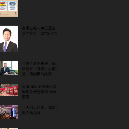
春季过敏与免疫重建：
营养是第一线“战斗力”
守護生命的秩序：褐藻
醣膠在「身體大規模重
整」後的機能維護
4/16-18太子牌威州參
展銷會優惠特價 天天
驚喜
「天河大賭場」擴建遊
戲大廳揭幕