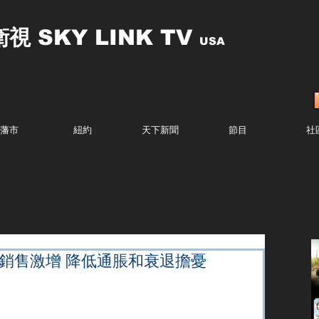
衛視
SKY LINK TV
USA
藩市
紐約
天下新聞
節目
社
業銷售激增 降低通脹和衰退擔憂