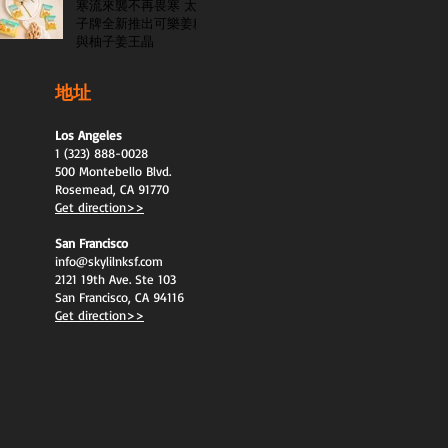
寒流來襲不再畏寒 太
子牌全新推出可樂姜糖
與柚子姜王晶
地址
Los Angeles
1 (323) 888-0028
500 Montebello Blvd.
Rosemead, CA 91770
Get direction>>
San Francisco
info@skylilnksf.com
2121 19th Ave. Ste 103
San Francisco, CA 94116
Get direction>>