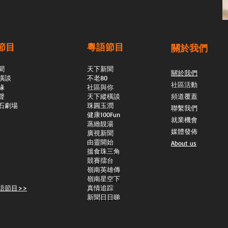
節目
粵語節目
關於我們
聞
天下新聞
關於我們
橫談
不老80
社區活動
緣
社區與你
聲
天下縱橫談
頻道覆蓋
石劇場
​珠圓玉潤
聯繫我們
​健康100Fun
就業機會
蒸緻靚湯
媒體發佈
​廣視新聞
由靈開始
About us
搵食珠三角
競賽擂台
嶺南英雄傳
嶺南星空下
語節目>>
真情追踪
新聞日日睇