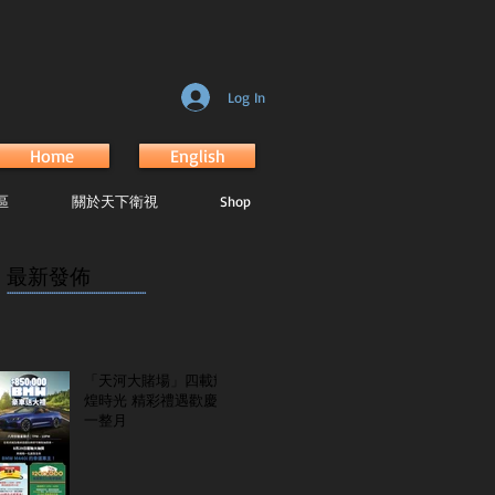
Log In
Home
English
區
關於天下衛視
Shop
最新發佈
...............................................................
「天河大賭場」四載輝
煌時光 精彩禮遇歡慶
一整月