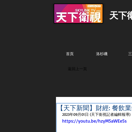
天下
首頁
洛杉磯
三
返回上一頁
【天下新聞】財經: 餐飲
2023年09月01日 (天下衛視記者編輯報導)
https://youtu.be/hzyM5aWEe5s