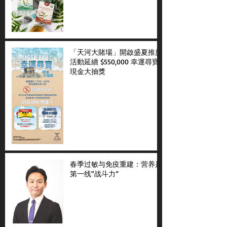
「天河大賭場」開啟盛夏推廣
活動延續 $550,000 幸運尋寶
現金大抽獎
春季过敏与免疫重建：营养是
第一线“战斗力”