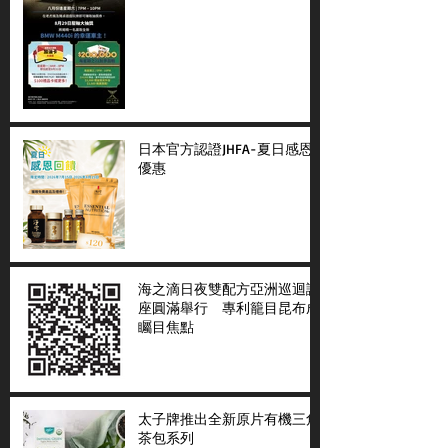
日本官方認證JHFA-夏日感恩
優惠
海之滴日夜雙配方亞洲巡迴講
座圓滿舉行 專利籠目昆布成
矚目焦點
太子牌推出全新原片有機三角
茶包系列