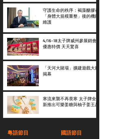
守護生命的秩序：褐藻醣膠在
「身體大規模重整」後的機能
維護
4/16-18太子牌威州參展銷會
優惠特價 天天驚喜
「天河大賭場」擴建遊戲大廳
揭幕
寒流來襲不再畏寒 太子牌全
新推出可樂姜糖與柚子姜王晶
粵語節目
國語節目