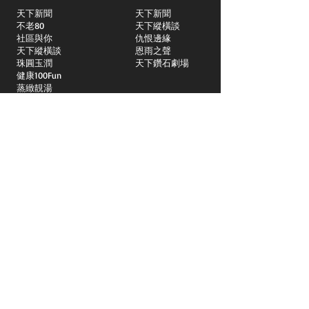
天下新聞
天下新聞
不老80
天下縱橫談
社區與你
​仇恨邊緣
天下縱橫談
恩雨之聲
​珠圓玉潤
天下鑽石劇場
​健康100Fun
蒸緻靚湯
​廣視新聞
由靈開始
搵食珠三角
競賽擂台
嶺南英雄傳
嶺南星空下
真情追踪
所有國語節目>>
新聞日日睇
所有粵語節目>>