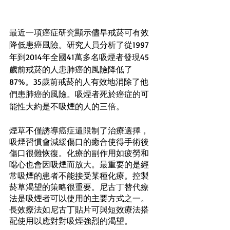
最近一項癌症研究顯示儘早戒菸可有效
降低患癌風險。研究人員分析了從1997
年到2014年全國41萬多名吸煙者發現45
歲前戒菸的人患肺癌的風險降低了
87%。35歲前戒菸的人有效地消除了他
們患肺癌的風險。吸煙者死於癌症的可
能性大約是不吸煙的人的三倍。
煙草不僅誘導癌症還限制了治療選擇，
吸煙習慣會減緩傷口的癒合使得手術後
傷口很難恢復。化療的副作用如疲勞和
噁心也會因吸煙而放大。最重要的是經
常吸煙的患者不能接受某種化療。控製
菸草渴望的策略很重要。尼古丁替代療
法是吸煙者可以使用的主要方式之一。
長效療法如尼古丁貼片可與短效療法搭
配使用以應對對吸煙強烈的渴望。