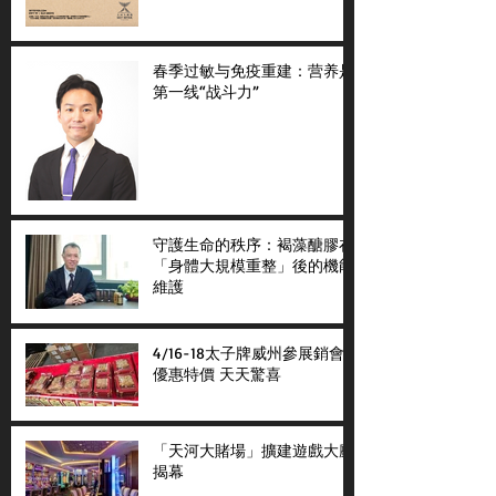
春季过敏与免疫重建：营养是
第一线“战斗力”
守護生命的秩序：褐藻醣膠在
「身體大規模重整」後的機能
維護
4/16-18太子牌威州參展銷會
優惠特價 天天驚喜
「天河大賭場」擴建遊戲大廳
揭幕