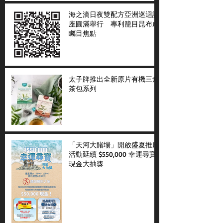
海之滴日夜雙配方亞洲巡迴講
座圓滿舉行 專利籠目昆布成
矚目焦點
太子牌推出全新原片有機三角
茶包系列
「天河大賭場」開啟盛夏推廣
活動延續 $550,000 幸運尋寶
現金大抽獎