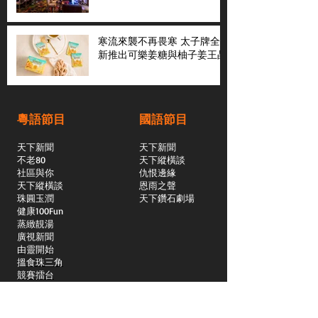
寒流來襲不再畏寒 太子牌全
新推出可樂姜糖與柚子姜王晶
粵語節目
國語節目
天下新聞
天下新聞
不老80
天下縱橫談
社區與你
​仇恨邊緣
天下縱橫談
恩雨之聲
​珠圓玉潤
天下鑽石劇場
​健康100Fun
蒸緻靚湯
​廣視新聞
由靈開始
搵食珠三角
競賽擂台
嶺南英雄傳
嶺南星空下
真情追踪
所有國語節目>>