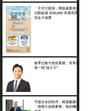
「天河大賭場」開啟盛夏推廣
活動延續 $550,000 幸運尋寶
現金大抽獎
春季过敏与免疫重建：营养是
第一线“战斗力”
守護生命的秩序：褐藻醣膠在
「身體大規模重整」後的機能