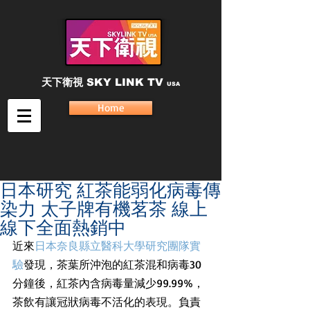
天下衛視
SKY LINK TV
USA
Home
日本研究 紅茶能弱化病毒傳
染力 太子牌有機茗茶 線上
線下全面熱銷中
近來
日本奈良縣立醫科大學研究團隊實
驗
發現，茶葉所沖泡的紅茶混和病毒30
分鐘後，紅茶內含病毒量減少99.99%，
茶飲有讓冠狀病毒不活化的表現。負責