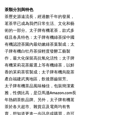
茶類分別與特色
茶歷史源遠流長，經過數千年的發展，
茗茶早已成為我們日常生活、文化和藝
術的一部分。太子牌有機茗茶，款式多
樣且各具特色：太子牌有機綠茶採中國
有機認證茶園內最幼嫰綠茶葉製成；太
子牌有機白牡丹茶採輕度發酵工藝製
作，最大化保留高抗氧化活性；太子牌
有機茉莉花茶嚴選上等有機綠茶，以鮮
香的苿莉茶窖製成；太子牌有機烏龍茶
產自福建武夷地區，飲後唇齒留芳。
太子牌有機茶品風味極佳，包裝簡潔素
雅，性價比高，是亞馬遜Amazon.com長
年熱銷茶飲品牌。另外，太子牌有機茗
茶於各大超市、雜貨店及電商均有售
賣，想知道更進一步訊息或購買，亦可