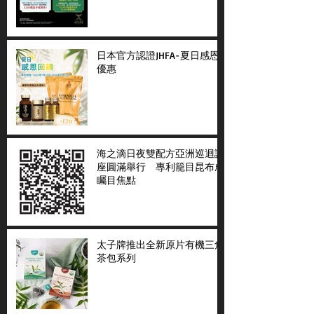
日本官方認證JHFA-夏日感恩
優惠
海之滴日夜雙配方亞洲巡迴講
座圓滿舉行 專利籠目昆布成
矚目焦點
太子牌推出全新原片有機三角
茶包系列