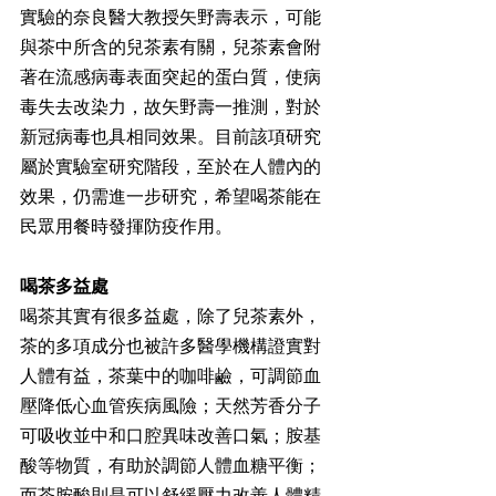
實驗的奈良醫大教授矢野壽表示，可能
與茶中所含的兒茶素有關，兒茶素會附
著在流感病毒表面突起的蛋白質，使病
毒失去改染力，故矢野壽一推測，對於
新冠病毒也具相同效果。目前該項研究
屬於實驗室研究階段，至於在人體內的
效果，仍需進一步研究，希望喝茶能在
民眾用餐時發揮防疫作用。
喝茶多益處
喝茶其實有很多益處，除了兒茶素外，
茶的多項成分也被許多醫學機構證實對
人體有益，茶葉中的咖啡鹼，可調節血
壓降低心血管疾病風險；天然芳香分子
可吸收並中和口腔異味改善口氣；胺基
酸等物質，有助於調節人體血糖平衡；
而茶胺酸則是可以舒緩壓力改善人體精