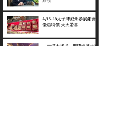
維護
4/16-18太子牌威州參展銷會
優惠特價 天天驚喜
「天河大賭場」擴建遊戲大廳
揭幕
寒流來襲不再畏寒 太子牌全
新推出可樂姜糖與柚子姜王晶
粵語節目
國語節目
天下新聞
天下新聞
不老80
天下縱橫談
社區與你
​仇恨邊緣