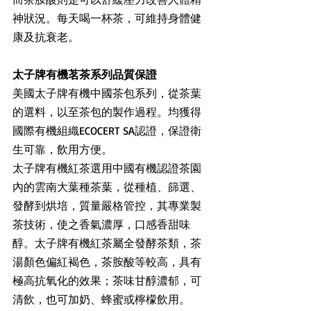
神狀況。每天喝一杯茶，可維持身體健
康及抗衰老。
太子牌有機茗茶​​系列品質保證
美國太子牌有機中國茶包​​系列，從茶葉
的選料，以至茶包的製作過程。均獲得
國際有機組織ECOCERT SA認證，保證衛
生可靠，飲用方便。
太子牌有機紅茶選用中國有機認證茶園
內的雲南大葉種茶葉，從種植、篩選、
發酵到烘培，質量嚴格管控，其專業製
茶技術，使之香氣濃厚，口感香甜味
醇。太子牌有機紅茶屬全發酵茶類，茶
湯顏色偏紅褐色，茶胺酸等較高，具有
極高抗氧化的效果；茶味甘醇濃郁，可
清飲，也可加奶、蜂蜜或檸檬飲用。