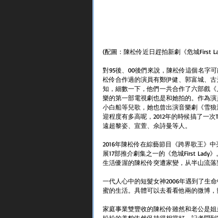
(配圖：陳松伶近日趕拍新劇《危城First 
對95後、00後們來說，陳松伶這個名字
松伶合作過的演員有鄭伊健、郭富城、古
知，細數一下，他們一共合作了六部戲《
樂的第一部電視劇也是和她拍的。作為演
小白船等兒歌，她也曾出演音樂劇《雪狼
迎程度有多高呢，2012年的時候搞了一次
遠超黎姿、宣萱、佘詩曼等人。
2016年陳松伶在綜藝節目《跨界歌王》
展17部推介劇集之一的《危城First L
生活優渥的陳松伶突遭家變，从半山流落
一代人心中的短髮女神2006年遇到了生
蜜的生活。具體可以去看看他兩的微博，
家庭事業雙豐收的陳松伶雖然和老公是姐
松松的美貌依然保持得相當好，記者問到