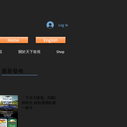
Log In
Home
English
區
關於天下衛視
Shop
最新發佈
...............................................................
「天河大賭場」四載輝
煌時光 精彩禮遇歡慶
一整月