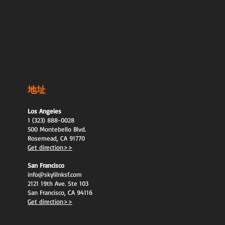
地址
Los Angeles
1 (323) 888-0028
500 Montebello Blvd.
Rosemead, CA 91770
Get direction>>
San Francisco
info@skylilnksf.com
2121 19th Ave. Ste 103
San Francisco, CA 94116
Get direction>>