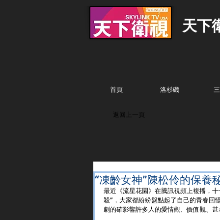
天下
首頁
洛杉磯
三
返回上一頁
“凍齡女神”陳松伶的保養
最近《流星花園》在騰訊視頻上複播，十
殺”，大家都紛紛盤點起了自己的青春回憶
劇的確影響許多人的愛情觀、價值觀、甚