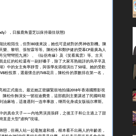
Lady》，日服鹿角靈芝以保持最佳狀態)
可能比較陌生，但對80後來說，她也可是絕對的男神收割機。陳
天樂、黎明、張智霖等等。陳松伶和鄭伊健的熒幕CP最廣為人
月兒彎彎照九洲》 、《仙侶奇緣》及《笑看風雲》等。古天
員走紅的松松還有一副好嗓子，除了大家耳熟能詳的烏卒卒及
湖》中的女主角寧靜雪，與張學友搭檔演出了50場。她的受歡
TVB粉投票，選最懷念的TVB花旦，陳松伶的票數排在第一名，
中亮相正式復出。最近她正密鑼緊鼓地拍攝2018年香港國際影視
ady》。陳松伶飾演女一號祖迪費查，這部戲則主要講述了民國時期
到油麻地，适逢遇到一连串事故，继而化身成女版福尔摩斯。
命中的真命天子——內地男演員張鐸，之後王子和公主過上了甜
簡直是大型“虐狗”現場。
弟戀，但兩人站一起毫無違和感，根本看不出兩人的年齡差，
“凍齡女神”的保養秘方究竟是什麼，松松表示最近有多食北海