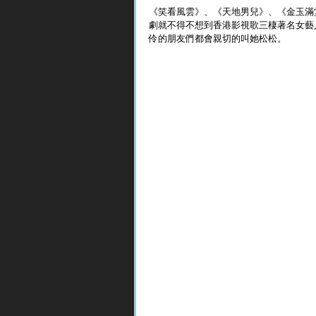
《笑看風雲》、《天地男兒》、《金玉滿
劇就不得不想到香港影視歌三棲著名女藝
伶的朋友們都會親切的叫她松松。