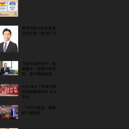
春季过敏与免疫重建：
营养是第一线“战斗力”
守護生命的秩序：褐藻
醣膠在「身體大規模重
整」後的機能維護
4/16-18太子牌威州參
展銷會優惠特價 天天
驚喜
「天河大賭場」擴建遊
戲大廳揭幕