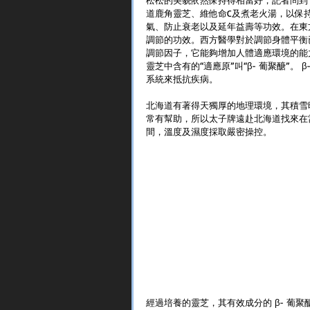
道鹿角靈芝、維他命C及煮老火湯，以保
氣、防止衰老以及延年益壽等功效。在東
調節的功效。西方醫學對於調節身體平衡已
調節因子，它能夠增加人體適應環境的能
靈芝中含有的“適應原”叫“β- 葡聚醣”。
系統來抵抗疾病。
北海道有著得天獨厚的地理環境，其積雪
常有幫助，所以太子牌遠赴北海道找來在
間，溫度及濕度採取嚴密操控。
經過培養的靈芝，其有效成分的 β- 葡