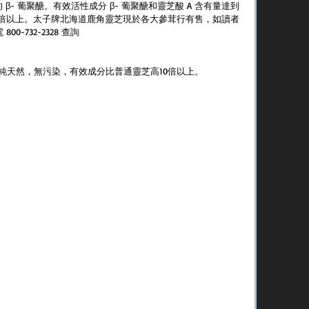
g 的 β- 葡聚醣。有效活性成分 β- 葡聚醣和靈芝酸 A 含有量達到
0倍以上。太子牌北海道鹿角靈芝現於各大參茸行有售，如讀者
800-732-2328 查詢
純天然，無污染，有效成分比普通靈芝高10倍以上。