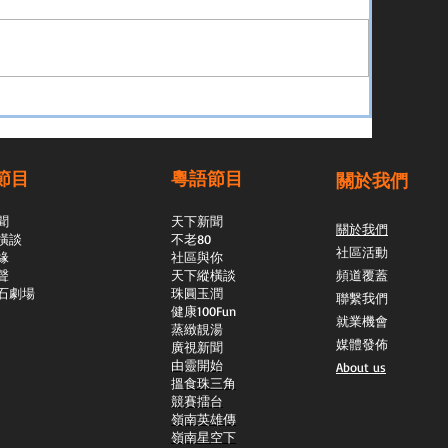
節目
粵語節目
關於我們
聞
天下新聞
關於我們
橫談
不老80
社區活動
緣
社區與你
聲
天下縱橫談
頻道覆蓋
石劇場
​珠圓玉潤
聯繫我們
​健康100Fun
就業機會
蒸緻靚湯
媒體發佈
​廣視新聞
由靈開始
About us
搵食珠三角
競賽擂台
嶺南英雄傳
嶺南星空下