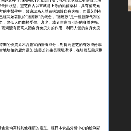
持最佳狀態。靈芝自古以來就是上等的滋補藥材，具有補充元
方的中醫學中，普遍認為人體百病源於自身失衡，而靈芝則有
經開始著眼於“適應原”的概念，“適應原”是一種新陳代謝的
力，降低人們由於受傷、衰老、或者焦慮而引起的身體失衡。
 β- 葡聚醣有提高人體自身免疫力的作用，利用人體的自​​身免疫
時期的優質原木含豐富的營養成分，對提高靈芝的有效成份非
當地培植的鹿角靈芝‧該靈芝的生長環境潔淨，在培養菇菌床期
聚醣含量均高於其他種類的靈芝。經日本食品分析中心的檢測顯