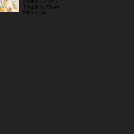
寒流來襲不再畏寒 太
子牌全新推出可樂姜糖
與柚子姜王晶