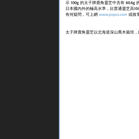
示 100g 的太子牌鹿角靈芝中含有 60.6
日本國內外的極高水準，比普通靈芝高1
有何疑問，可上網 
www.popus.com 
或致電 
太子牌鹿角靈芝以北海道深山喬木栽培，