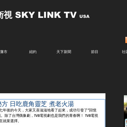
衛視
SKY LINK TV
USA
藩市
紐約
天下新聞
節目
社
秘方 日吃鹿角靈芝 煮老火湯
七年後的今天，大家又喜滋滋地看了起來，成功引發了“回憶
。除了台灣偶像劇，TVB電視劇也是我們的青春啊！ TVB電視
至就業選擇。