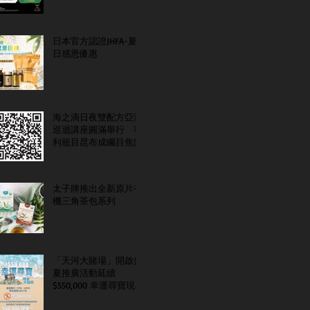
日本官方認證JHFA-夏
日感恩優惠
海之滴日夜雙配方亞洲
巡迴講座圓滿舉行 專
利籠目昆布成矚目焦點
太子牌推出全新原片有
機三角茶包系列
「天河大賭場」開啟盛
夏推廣活動延續
$550,000 幸運尋寶現金
大抽獎