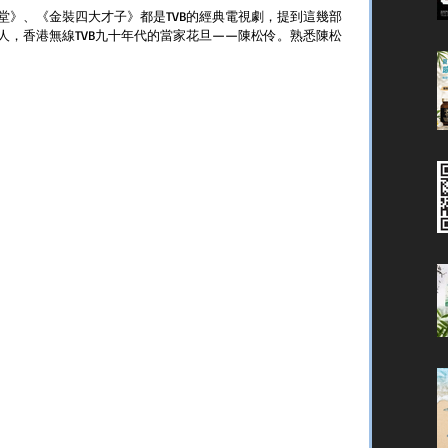
堂》、《金裝四大才子》都是TVB的經典電視劇，提到這幾部
人，香港無線TVB九十年代的當家花旦——陳松伶。熟悉陳松