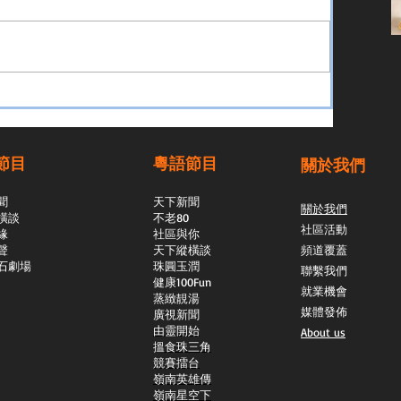
節目
粵語節目
關於我們
聞
天下新聞
關於我們
橫談
不老80
社區活動
緣
社區與你
聲
天下縱橫談
頻道覆蓋
石劇場
​珠圓玉潤
聯繫我們
​健康100Fun
就業機會
蒸緻靚湯
媒體發佈
​廣視新聞
由靈開始
About us
搵食珠三角
競賽擂台
嶺南英雄傳
嶺南星空下