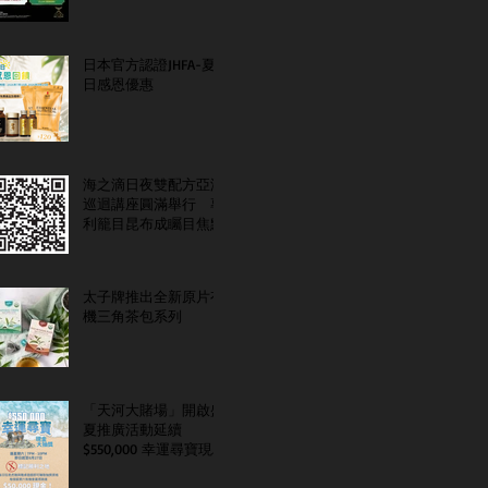
日本官方認證JHFA-夏
日感恩優惠
海之滴日夜雙配方亞洲
巡迴講座圓滿舉行 專
利籠目昆布成矚目焦點
太子牌推出全新原片有
機三角茶包系列
「天河大賭場」開啟盛
夏推廣活動延續
$550,000 幸運尋寶現金
大抽獎