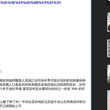
8%81%9E%E9%A0%BB%E9%81%93
導）
設備並與臨時醫護人員簽訂合同為冬季可能出現的新冠病毒病例
個美國人口最多的州與美國其他地區相比仍然相對較好，但州
冬天做好準備 儘管該州是全國領先的州之一約有 74% 的符
住院人數下降了約一半但在某些地區尤其是中央山谷和南加州部分
字已經開始上升