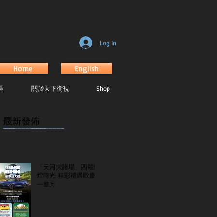
Log In
Home
English
區
關於天下衛視
Shop
最新發佈
...............................................................
「天河大賭場」四載輝
煌時光 精彩禮遇歡慶
一整月