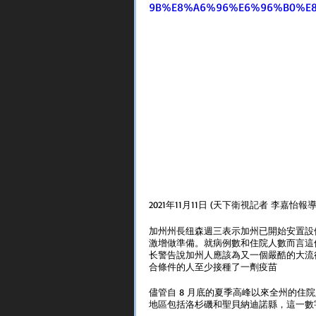
9B%E8%A6%96%E6%96%B0%E
2021年11月11日 (天下衛視記者 李嘉怡報
​​加州州長纽森週三表示加州已開始安置
激增做準備。就病例數和住院人數而言這
长警告說加州人應該為又一個嚴酷的大流行
合條件的人至少接種了一劑疫苗
儘管自 8 月底的夏季高峰以來全州的
地區包括洛杉磯和聖貝納迪諾縣，這一數