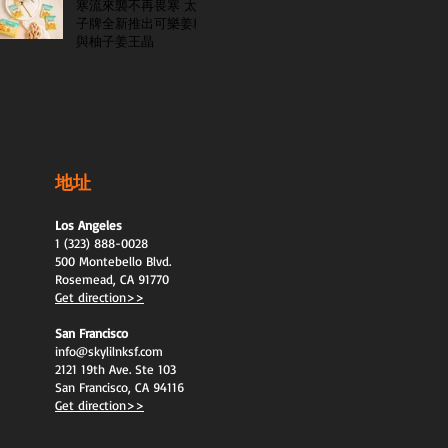
寒流來襲不再畏寒 太
子牌全新推出可樂姜糖
與柚子姜王晶
地址
Los Angeles
1 (323) 888-0028
500 Montebello Blvd.
Rosemead, CA 91770
Get direction>>
San Francisco
info@skylilnksf.com
2121 19th Ave. Ste 103
San Francisco, CA 94116
Get direction>>