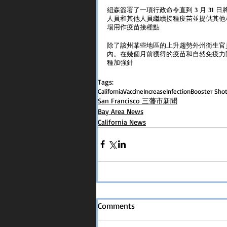
紐森簽署了一項行政命令直到 3 月 31
人員和其他人員繼續接種疫苗並提供其他
場用作疫苗接種點
除了該州某些地區的上升趨勢外州衛生官
內。在幾個月前獲得的疫苗和自然免疫力
種加強針
Tags:
California
Vaccine
Increase
Infection
Booster Sho
San Francisco 三藩市新聞
Bay Area News
California News
Comments