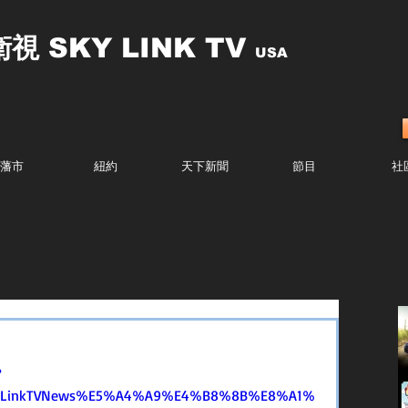
衛視
SKY LINK TV
USA
藩市
紐約
天下新聞
節目
社
?
SkyLinkTVNews%E5%A4%A9%E4%B8%8B%E8%A1%