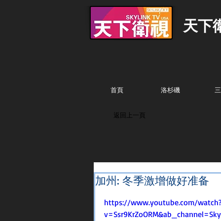
天下
首頁
洛杉磯
三
返回上一頁
加州: 冬季激增做好准备
https://www.youtube.com/watch
v=Ssr9KrZoORM&ab_channel=