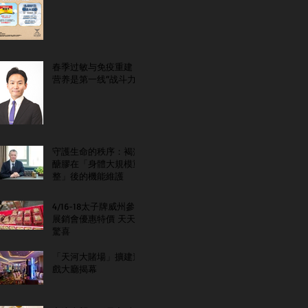
春季过敏与免疫重建：
营养是第一线“战斗力”
守護生命的秩序：褐藻
醣膠在「身體大規模重
整」後的機能維護
4/16-18太子牌威州參
展銷會優惠特價 天天
驚喜
「天河大賭場」擴建遊
戲大廳揭幕