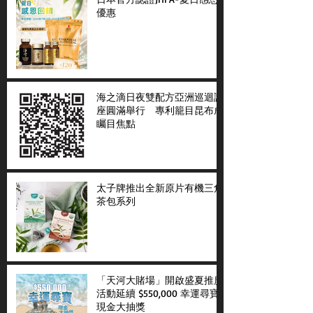
優惠
海之滴日夜雙配方亞洲巡迴講
座圓滿舉行 專利籠目昆布成
矚目焦點
太子牌推出全新原片有機三角
茶包系列
「天河大賭場」開啟盛夏推廣
活動延續 $550,000 幸運尋寶
現金大抽獎