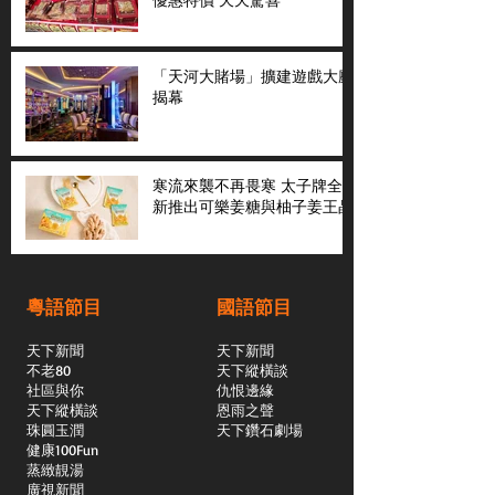
「天河大賭場」擴建遊戲大廳
揭幕
寒流來襲不再畏寒 太子牌全
新推出可樂姜糖與柚子姜王晶
粵語節目
國語節目
天下新聞
天下新聞
不老80
天下縱橫談
社區與你
​仇恨邊緣
天下縱橫談
恩雨之聲
​珠圓玉潤
天下鑽石劇場
​健康100Fun
蒸緻靚湯
​廣視新聞