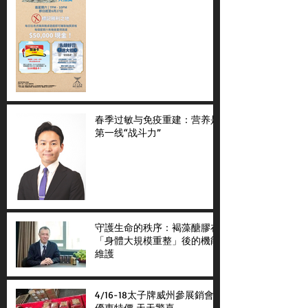
春季过敏与免疫重建：营养是
第一线“战斗力”
守護生命的秩序：褐藻醣膠在
「身體大規模重整」後的機能
維護
4/16-18太子牌威州參展銷會
優惠特價 天天驚喜