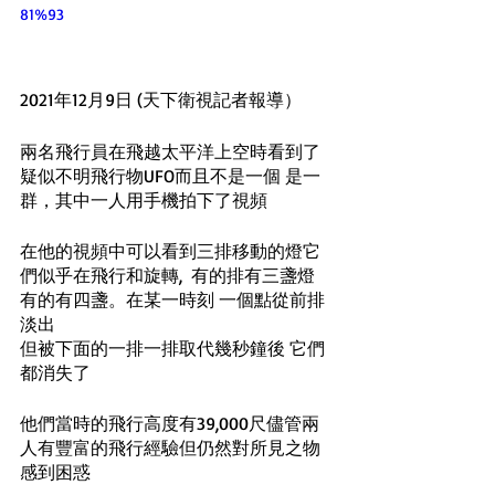
81%93
2021年12月9日 (天下衛視記者報導）
兩名飛行員在飛越太平洋上空時看到了
疑似不明飛行物UFO而且不是一個 是一
群，其中一人用手機拍下了視頻
在他的視頻中可以看到三排移動的燈它
們似乎在飛行和旋轉,  有的排有三盞燈 
有的有四盞。在某一時刻 一個點從前排
淡出
但被下面的一排一排取代幾秒鐘後 它們
都消失了
他們當時的飛行高度有39,000尺儘管兩
人有豐富的飛行經驗但仍然對所見之物
感到困惑