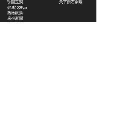
​珠圓玉潤
天下鑽石劇場
​健康100Fun
蒸緻靚湯
​廣視新聞
由靈開始
搵食珠三角
競賽擂台
嶺南英雄傳
嶺南星空下
真情追踪
所有國語節目>>
新聞日日睇
所有粵語節目>>
頻道
關於我們
洛杉磯國語一台
Spectrum 1415