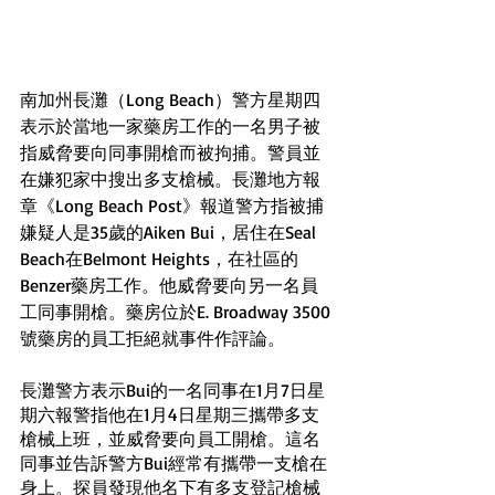
南加州長灘（Long Beach）警方星期四
表示於當地一家藥房工作的一名男子被
指威脅要向同事開槍而被拘捕。警員並
在嫌犯家中搜出多支槍械。長灘地方報
章《Long Beach Post》報道警方指被捕
嫌疑人是35歲的Aiken Bui，居住在Seal 
Beach在Belmont Heights，在社區的
Benzer藥房工作。他威脅要向另一名員
工同事開槍。藥房位於E. Broadway 3500
號藥房的員工拒絕就事件作評論。
長灘警方表示Bui的一名同事在1月7日星
期六報警指他在1月4日星期三攜帶多支
槍械上班，並威脅要向員工開槍。這名
同事並告訴警方Bui經常有攜帶一支槍在
身上。探員發現他名下有多支登記槍械