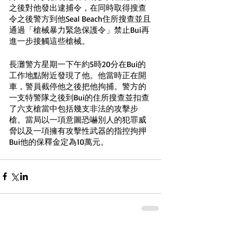
之後對他發出逮捕令，在同時取得搜查
令之後警方到他Seal Beach住所搜查並且
通過「槍械暴力緊急保護令」禁止Bui再
進一步接觸這些槍械。
長灘警方星期一下午約5時20分在Bui的
工作地點附近發現了他。他當時正在開
車，警員截停他之後把他拘捕。警方的
一支特警隊之後到Bui的住所搜查並扣查
了六支槍當中包括幾支非法的攻擊步
槍。當局以一項意圖恐嚇別人的犯罪威
脅以及一項擁有攻擊性武器的指控拘押
Bui他的保釋金定為10萬元。