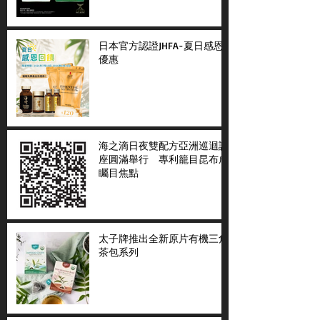
日本官方認證JHFA-夏日感恩
優惠
海之滴日夜雙配方亞洲巡迴講
座圓滿舉行 專利籠目昆布成
矚目焦點
太子牌推出全新原片有機三角
茶包系列