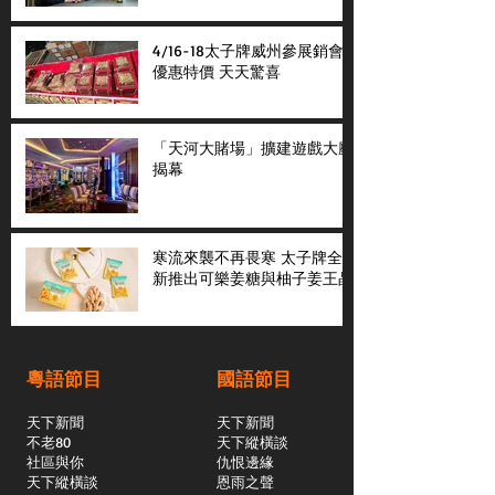
4/16-18太子牌威州參展銷會
優惠特價 天天驚喜
「天河大賭場」擴建遊戲大廳
揭幕
寒流來襲不再畏寒 太子牌全
新推出可樂姜糖與柚子姜王晶
粵語節目
國語節目
天下新聞
天下新聞
不老80
天下縱橫談
社區與你
​仇恨邊緣
天下縱橫談
恩雨之聲