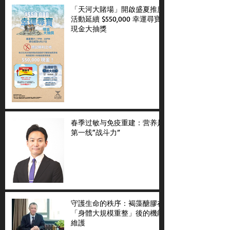
「天河大賭場」開啟盛夏推廣
活動延續 $550,000 幸運尋寶
現金大抽獎
春季过敏与免疫重建：营养是
第一线“战斗力”
守護生命的秩序：褐藻醣膠在
「身體大規模重整」後的機能
維護