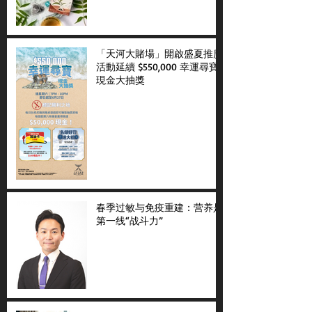
「天河大賭場」開啟盛夏推廣
活動延續 $550,000 幸運尋寶
現金大抽獎
春季过敏与免疫重建：营养是
第一线“战斗力”