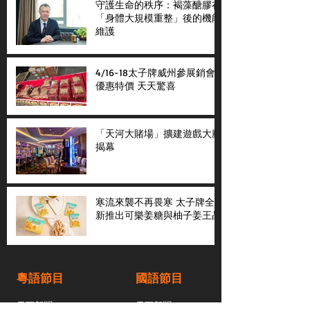
守護生命的秩序：褐藻醣膠在
「身體大規模重整」後的機能
維護
4/16-18太子牌威州參展銷會
優惠特價 天天驚喜
「天河大賭場」擴建遊戲大廳
揭幕
寒流來襲不再畏寒 太子牌全
新推出可樂姜糖與柚子姜王晶
粵語節目
國語節目
天下新聞
天下新聞