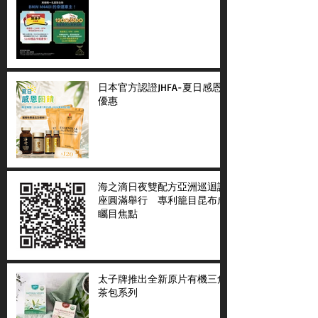
日本官方認證JHFA-夏日感恩
優惠
海之滴日夜雙配方亞洲巡迴講
座圓滿舉行 專利籠目昆布成
矚目焦點
太子牌推出全新原片有機三角
茶包系列