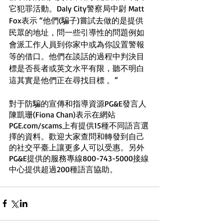
它犯罪活動。Daly City警察局中尉 Matt 
Fox表示 “他們(騙子)嘗試去做的是提供
民眾的地址，問一些引導性的問題例如
會派工作人員到你家中或為你設置警報
等的借口。他們在談話的過程中判決目
標是否長者或英文水平有限，聽不明白
這其實是他們正在尋找目標 。”
對于防騙的宣傳和指導資源PG&E發言人
陳凱珊(Fiona Chan)表示在網站
PGE.com/scams上有提供15種不同語言選
擇的資料。歡迎大家查問和轉發到自己
的社交平臺上讓更多人可以受惠。另外
PG&E提供的服務專線800-743-5000接線
中心提供超過200種語言協助。