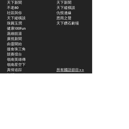
天下新聞
天下新聞
不老80
天下縱橫談
社區與你
​仇恨邊緣
天下縱橫談
恩雨之聲
​珠圓玉潤
天下鑽石劇場
​健康100Fun
蒸緻靚湯
​廣視新聞
由靈開始
搵食珠三角
競賽擂台
嶺南英雄傳
嶺南星空下
真情追踪
所有國語節目>>
新聞日日睇
所有粵語節目>>