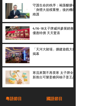
守護生命的秩序：褐藻醣膠在
「身體大規模重整」後的機能
維護
4/16-18太子牌威州參展銷會
優惠特價 天天驚喜
「天河大賭場」擴建遊戲大廳
揭幕
寒流來襲不再畏寒 太子牌全
新推出可樂姜糖與柚子姜王晶
粵語節目
國語節目