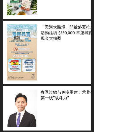
「天河大賭場」開啟盛夏推廣
活動延續 $550,000 幸運尋寶
現金大抽獎
春季过敏与免疫重建：营养是
第一线“战斗力”