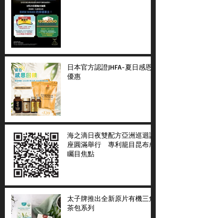
日本官方認證JHFA-夏日感恩
優惠
海之滴日夜雙配方亞洲巡迴講
座圓滿舉行 專利籠目昆布成
矚目焦點
太子牌推出全新原片有機三角
茶包系列