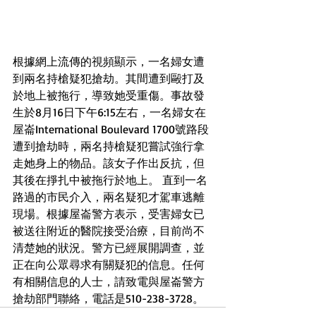
根據網上流傳的視頻顯示，一名婦女遭
到兩名持槍疑犯搶劫。其間遭到毆打及
於地上被拖行，導致她受重傷。事故發
生於8月16日下午6:15左右，一名婦女在
屋崙International Boulevard 1700號路段
遭到搶劫時，兩名持槍疑犯嘗試強行拿
走她身上的物品。該女子作出反抗，但
其後在掙扎中被拖行於地上。 直到一名
路過的市民介入，兩名疑犯才駕車逃離
現場。根據屋崙警方表示，受害婦女已
被送往附近的醫院接受治療，目前尚不
清楚她的狀況。警方已經展開調查，並
正在向公眾尋求有關疑犯的信息。任何
有相關信息的人士，請致電與屋崙警方
搶劫部門聯絡，電話是510-238-3728。