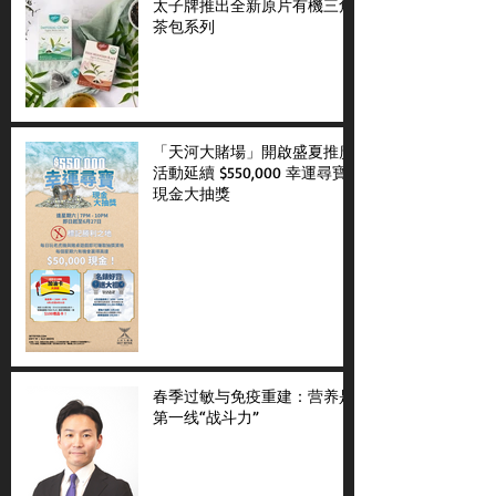
太子牌推出全新原片有機三角
茶包系列
「天河大賭場」開啟盛夏推廣
活動延續 $550,000 幸運尋寶
現金大抽獎
春季过敏与免疫重建：营养是
第一线“战斗力”