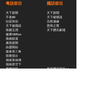
粵語節目
國語節目
天下新聞
天下新聞
不老80
天下縱橫談
社區與你
​仇恨邊緣
天下縱橫談
恩雨之聲
​珠圓玉潤
天下鑽石劇場
​健康100Fun
蒸緻靚湯
​廣視新聞
由靈開始
搵食珠三角
競賽擂台
嶺南英雄傳
嶺南星空下
真情追踪
所有國語節目>>
新聞日日睇
所有粵語節目>>