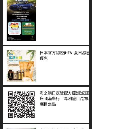
日本官方認證JHFA-夏日感恩
優惠
海之滴日夜雙配方亞洲巡迴講
座圓滿舉行 專利籠目昆布成
矚目焦點