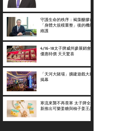
守護生命的秩序：褐藻醣膠在
「身體大規模重整」後的機能
維護
4/16-18太子牌威州參展銷會
優惠特價 天天驚喜
「天河大賭場」擴建遊戲大廳
揭幕
寒流來襲不再畏寒 太子牌全
新推出可樂姜糖與柚子姜王晶