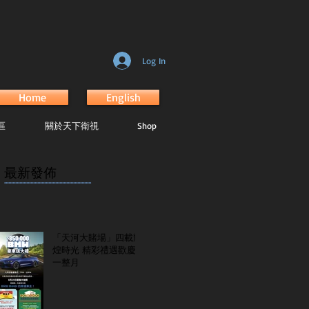
Log In
Home
English
區
關於天下衛視
Shop
最新發佈
...............................................................
「天河大賭場」四載輝
煌時光 精彩禮遇歡慶
一整月