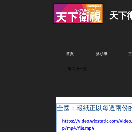
天下
首頁
洛杉磯
三
返回上一頁
全國：報紙正以每週兩份
https://video.wixstatic.com/vid
p/mp4/file.mp4