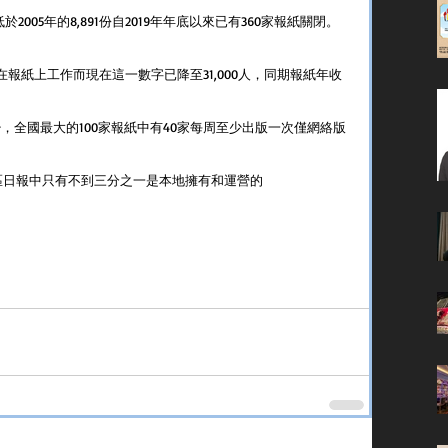
2005年的8,891份自2019年年底以來已有360家報紙關閉。
記者在報紙上工作而現在這一數字已降至31,000人，同期報紙年收
少，全國最大的100家報紙中有40家每周至少出版一次僅網絡版
和地區日報中只有不到三分之一是本地擁有和運營的