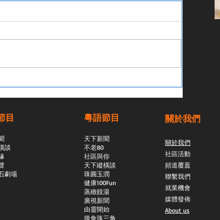
節目
粵語節目
關於我們
聞
天下新聞
關於我們
橫談
不老80
社區活動
緣
社區與你
聲
天下縱橫談
頻道覆蓋
石劇場
​珠圓玉潤
聯繫我們
​健康100Fun
就業機會
蒸緻靚湯
媒體發佈
​廣視新聞
由靈開始
About us
搵食珠三角