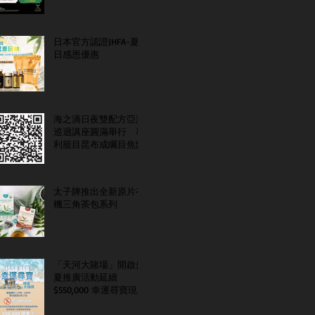
日本官方認證JHFA-夏
日感恩優惠
海之滴日夜雙配方亞洲
巡迴講座圓滿舉行 專
利籠目昆布成矚目焦點
太子牌推出全新原片有
機三角茶包系列
「天河大賭場」開啟盛
夏推廣活動延續
$550,000 幸運尋寶現金
大抽獎