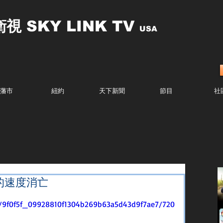
衛視
SKY LINK TV
USA
藩市
紐約
天下新聞
節目
社
的速度消亡
eo/9f0f5f_09928810f1304b269b63a5d43d9f7ae7/720