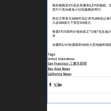
報告稱截至5月底全美擁有6,377份報紙。低於
其中只有24家為小社區服務的周刊
西北大學表示2006年估計有75,000名
入從500億元下滑至210億元
每週7天印刷和分發的真正“日報”也在減
本
全國有5,147份週報和150份大型地鐵
Tags:
United States
News
San Francisco 三藩市新聞
Bay Area News
California News