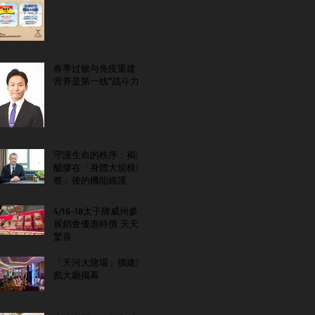
春季过敏与免疫重建：
营养是第一线“战斗力”
守護生命的秩序：褐藻
醣膠在「身體大規模重
整」後的機能維護
4/16-18太子牌威州參
展銷會優惠特價 天天
驚喜
「天河大賭場」擴建遊
戲大廳揭幕