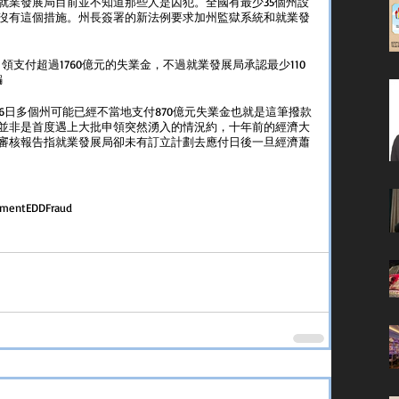
就業發展局目前並不知道那些人是囚犯。全國有最少35個州設
沒有這個措施。州長簽署的新法例要求加州監獄系統和就業發
業申領支付超過1760億元的失業金，不過就業發展局承認最少110
騙
6日多個州可能已經不當地支付870億元失業金也就是這筆撥款
次並非是首度遇上大批申領突然湧入的情況約，十年前的經濟大
審核報告指就業發展局卻未有訂立計劃去應付日後一旦經濟蕭
yment
EDD
Fraud