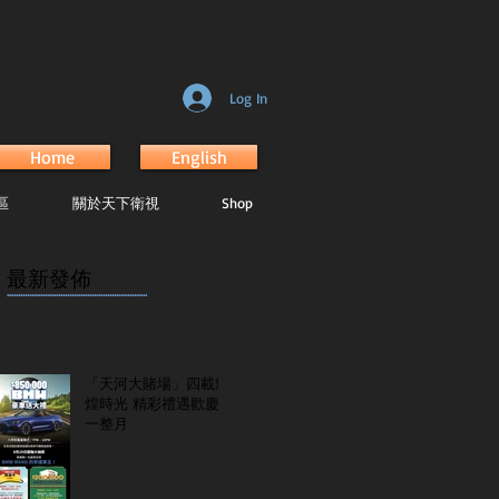
Log In
Home
English
區
關於天下衛視
Shop
最新發佈
...............................................................
「天河大賭場」四載輝
煌時光 精彩禮遇歡慶
一整月