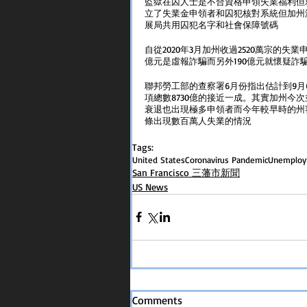
監獄在囚人士是不合資格申領失業福利但
立了失業金申領者和囚犯核對系統但加州
展局共用囚犯名字和社會保障號碼
自從2020年3月加州收過2520萬宗的失
億元是虛報詐騙而另外190億元就懷疑詐
聯邦勞工部的查察署6月份指出估計到9月
項總數8730億的接近一成。其實加州今
衰退也出現極多申領者而今年較早時的州
條出現數百萬人失業的情況
Tags:
United States
Coronavirus Pandemic
Unemplo
San Francisco 三藩市新聞
US News
Comments