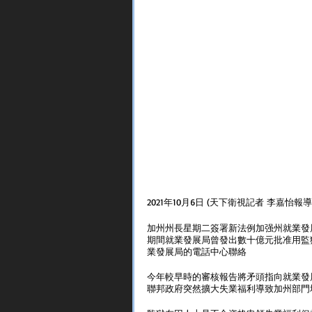
2021年10月6日 (天下衛視記者 李嘉怡報
加州州長星期二簽署新法例加强州就業發
期間就業發展局曾發出數十億元批准用監
業發展局的電話中心聯絡
今年較早時的審核報告將矛頭指向就業發
聯邦政府突然擴大失業福利導致加州部門