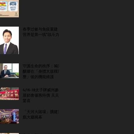
春季过敏与免疫重建：
营养是第一线“战斗力”
守護生命的秩序：褐藻
醣膠在「身體大規模重
整」後的機能維護
4/16-18太子牌威州參
展銷會優惠特價 天天
驚喜
「天河大賭場」擴建遊
戲大廳揭幕