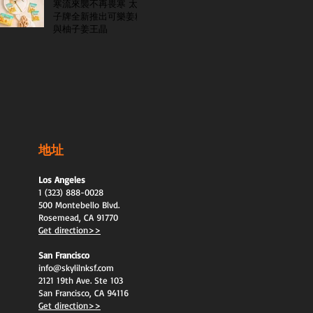
寒流來襲不再畏寒 太
子牌全新推出可樂姜糖
與柚子姜王晶
地址
Los Angeles
1 (323) 888-0028
500 Montebello Blvd.
Rosemead, CA 91770
Get direction>>
San Francisco
info@skylilnksf.com
2121 19th Ave. Ste 103
San Francisco, CA 94116
Get direction>>