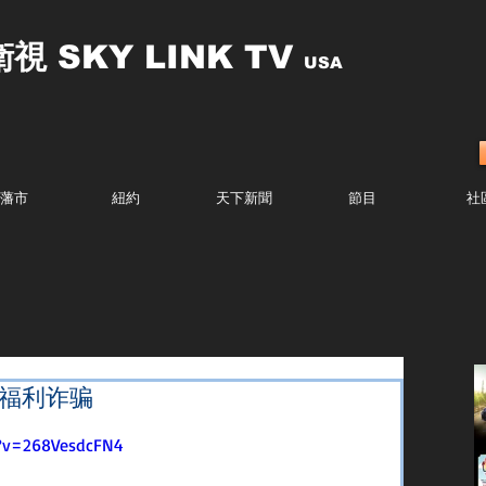
衛視
SKY LINK TV
USA
藩市
紐約
天下新聞
節目
社
業福利诈骗
?v=268VesdcFN4