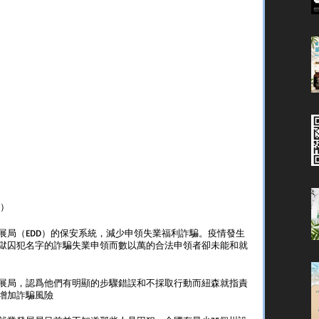
導）
展局（EDD）的保安系統，減少申領失業福利詐騙。疫情發生
獄囚犯名字的詐騙失業申領而數以萬的合法申領者卻未能和就
展局，認爲他們有明顯的步驟錯誤和不採取行動而紐森就指責
增加詐騙風險