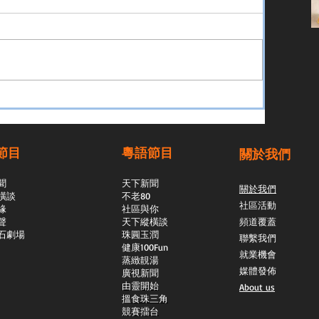
節目
粵語節目
關於我們
聞
天下新聞
關於我們
橫談
不老80
社區活動
緣
社區與你
聲
天下縱橫談
頻道覆蓋
石劇場
​珠圓玉潤
聯繫我們
​健康100Fun
就業機會
蒸緻靚湯
媒體發佈
​廣視新聞
由靈開始
About us
搵食珠三角
競賽擂台