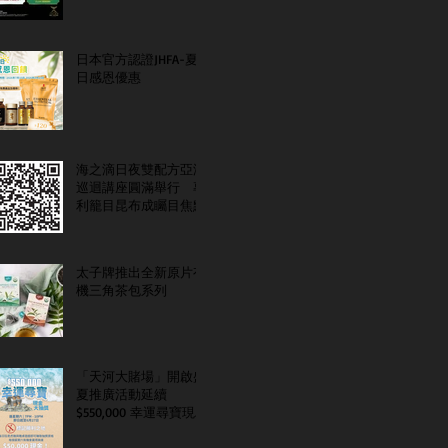
日本官方認證JHFA-夏
日感恩優惠
海之滴日夜雙配方亞洲
巡迴講座圓滿舉行 專
利籠目昆布成矚目焦點
太子牌推出全新原片有
機三角茶包系列
「天河大賭場」開啟盛
夏推廣活動延續
$550,000 幸運尋寶現金
大抽獎