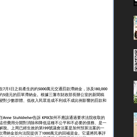
月1日之前產生的約5000萬元交通罰款滯納金，涉及180,000
約5億元的罰單滯納金。根據三藩市財政部長辦公室的新聞稿
變對少數群體、低收入民眾造成不利或不成比例影響的罰款和
e Stuhldreher告訴 KPIX加州不應該通過要求法院收取的
這些費用分開對消除和降低這種不公平和不必要的債務、是一
解脫。上周已經生效的第199號議會法案是加州預算法案的一
款滯納金並向法院提供了1000萬元的回補資金。它還將民事評