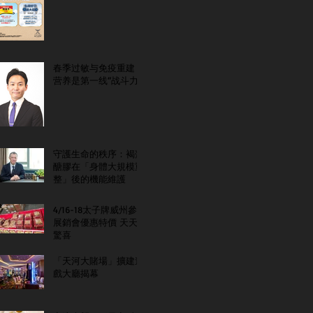
春季过敏与免疫重建：
营养是第一线“战斗力”
守護生命的秩序：褐藻
醣膠在「身體大規模重
整」後的機能維護
4/16-18太子牌威州參
展銷會優惠特價 天天
驚喜
「天河大賭場」擴建遊
戲大廳揭幕