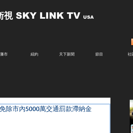
衛視
SKY LINK TV
USA
藩市
紐約
天下新聞
節目
社
免除市內5000萬交通罰款滯納金