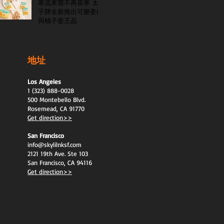
寒流來襲不再畏寒 太
子牌全新推出可樂姜糖
與柚子姜王晶
地址
Los Angeles
1 (323) 888-0028
500 Montebello Blvd.
Rosemead, CA 91770
Get direction>>
San Francisco
info@skylilnksf.com
2121 19th Ave. Ste 103
San Francisco, CA 94116
Get direction>>