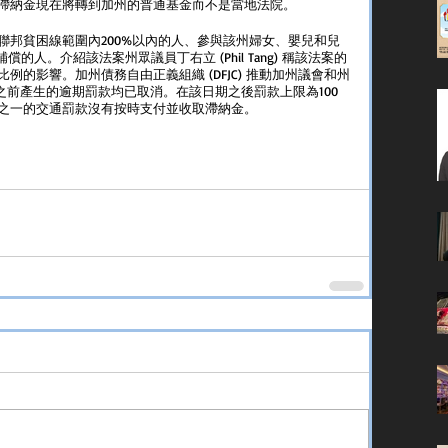
這些滯納金現在將轉到加州的普通基金而不是當地法院。
聯邦貧困線範圍內200%以內的人、參與該州婦女、嬰兒和兒
償的人。介紹該法案州眾議員丁右立 (Phil Tang) 稱該法案的
的影響。加州債務自由正義組織 (DFJC) 推動加州議會和州
日之前產生的逾期罰款均已取消。在該日期之後罰款上限為100
之一的交通罰款沒有按時支付並收取滯納金。