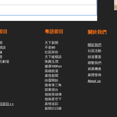
節目
粵語節目
關於我們
聞
天下新聞
關於我們
橫談
不老80
社區活動
緣
社區與你
聲
天下縱橫談
頻道覆蓋
石劇場
​珠圓玉潤
聯繫我們
​健康100Fun
就業機會
蒸緻靚湯
媒體發佈
​廣視新聞
由靈開始
About us
搵食珠三角
競賽擂台
嶺南英雄傳
嶺南星空下
語節目>>
真情追踪
新聞日日睇