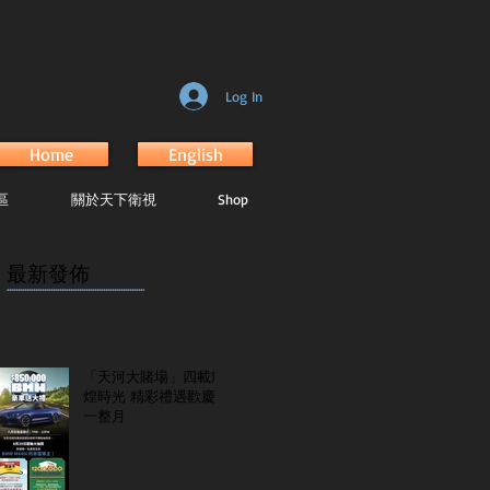
Log In
Home
English
區
關於天下衛視
Shop
最新發佈
...............................................................
「天河大賭場」四載輝
煌時光 精彩禮遇歡慶
一整月