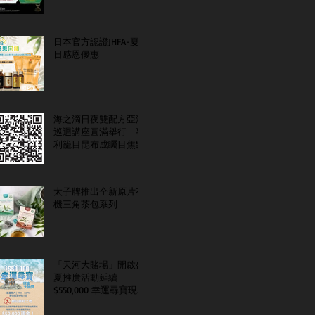
日本官方認證JHFA-夏
日感恩優惠
海之滴日夜雙配方亞洲
巡迴講座圓滿舉行 專
利籠目昆布成矚目焦點
太子牌推出全新原片有
機三角茶包系列
「天河大賭場」開啟盛
夏推廣活動延續
$550,000 幸運尋寶現金
大抽獎