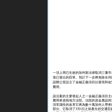
一項上周已生效的加州新法律取消三藩市在7
張已發出的罰單。預計下一步將免除全州
該辦公室設立了金融正義項目以發現和改
費用。
該法案的主要發起人之一金融正義項目主任Ann
費用來資助地方法院。法院的資金應該與
項常識性的改革它將為數十萬加州人帶來
部分。它取消了7月1日之前產生的交通罰