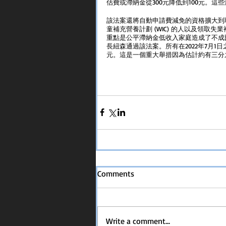
估費或滯納金從300元降低到100元。
該法案還將自動申請費減免的資格擴大到
童補充營養計劃 (WIC) 的人以及領取失業補
重點是公平滯納金低收入家庭造成了不成比例
長紐森通過該法案。所有在2022年7月1
元。這是一個重大舉措因為估計約有三分
Comments
Write a comment...