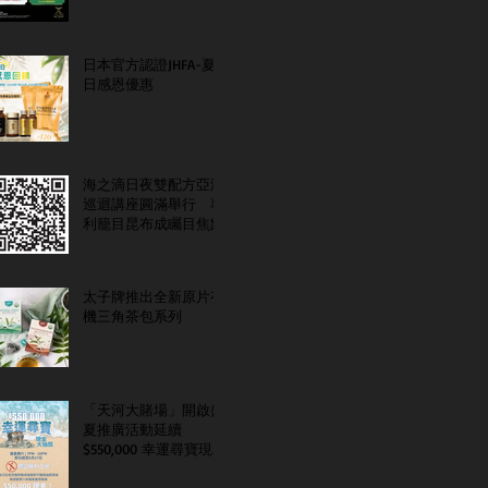
日本官方認證JHFA-夏
日感恩優惠
海之滴日夜雙配方亞洲
巡迴講座圓滿舉行 專
利籠目昆布成矚目焦點
太子牌推出全新原片有
機三角茶包系列
「天河大賭場」開啟盛
夏推廣活動延續
$550,000 幸運尋寶現金
大抽獎