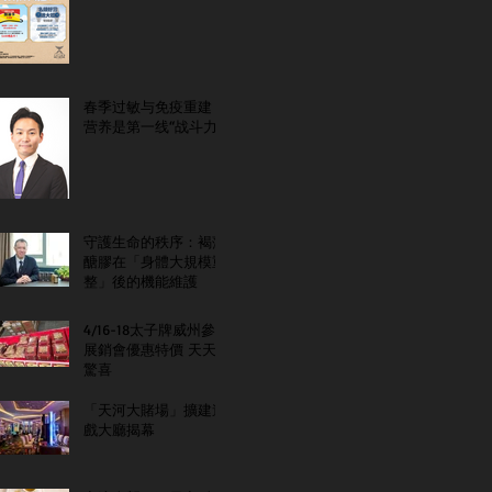
春季过敏与免疫重建：
营养是第一线“战斗力”
守護生命的秩序：褐藻
醣膠在「身體大規模重
整」後的機能維護
4/16-18太子牌威州參
展銷會優惠特價 天天
驚喜
「天河大賭場」擴建遊
戲大廳揭幕