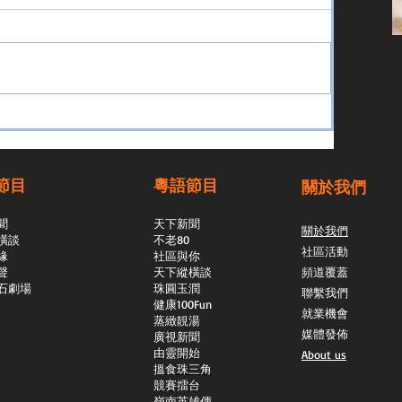
節目
粵語節目
關於我們
聞
天下新聞
關於我們
橫談
不老80
社區活動
緣
社區與你
聲
天下縱橫談
頻道覆蓋
石劇場
​珠圓玉潤
聯繫我們
​健康100Fun
就業機會
蒸緻靚湯
媒體發佈
​廣視新聞
由靈開始
About us
搵食珠三角
競賽擂台
嶺南英雄傳