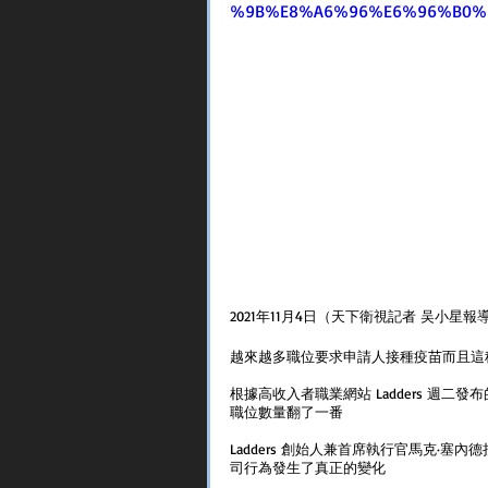
%9B%E8%A6%96%E6%96%B0%
2021年11月4日（天下衛視記者 吴小星報
越來越多職位要求申請人接種疫苗而且這
根據高收入者職業網站 Ladders 週二發布
職位數量翻了一番
Ladders 創始人兼首席執行官馬克·塞內德拉
司行為發生了真正的變化