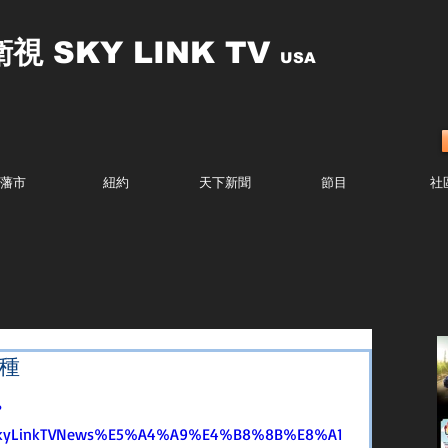
衛視
SKY LINK TV
USA
藩市
紐約
天下新聞
節目
社
接種
?
SkyLinkTVNews%E5%A4%A9%E4%B8%8B%E8%A1