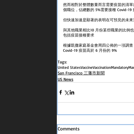
然而相對於整體數量而言需要疫苗的清單所佔的份
個職位，佔總數的 5%需要接種 Covid-19
但快速加速是顯著的表明在可預見的未來
與其他職業相比10 月份某些職業的比例也更
包括疫苗接種要求
根據凱撒家庭基金會周四公佈的一項調查，
Covid-19 疫苗高於 6 月份的 9%
Tags:
United States
Vaccine
Vaccination
Mandatory
Ma
San Francisco 三藩市新聞
US News
Comments