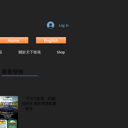
Log In
Home
English
區
關於天下衛視
Shop
最新發佈
...............................................................
「天河大賭場」四載輝
煌時光 精彩禮遇歡慶
一整月