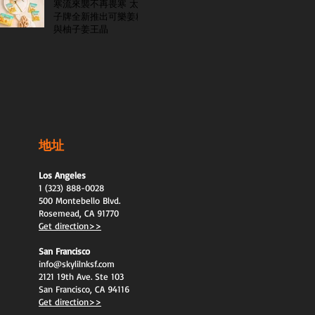
寒流來襲不再畏寒 太
子牌全新推出可樂姜糖
與柚子姜王晶
地址
Los Angeles
1 (323) 888-0028
500 Montebello Blvd.
Rosemead, CA 91770
Get direction>>
San Francisco
info@skylilnksf.com
2121 19th Ave. Ste 103
San Francisco, CA 94116
Get direction>>