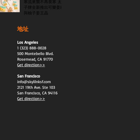
寒流來襲不再畏寒 太
子牌全新推出可樂姜糖
與柚子姜王晶
地址
Los Angeles
1 (323) 888-0028
500 Montebello Blvd.
Rosemead, CA 91770
Get direction>>
San Francisco
info@skylilnksf.com
2121 19th Ave. Ste 103
San Francisco, CA 94116
Get direction>>