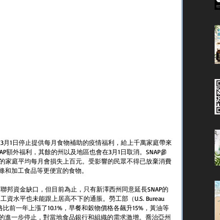
在3月1日停止提供每月食物補助的疫情福利，給上千萬家庭帶來
AP額外福利，其餘的州以及地區也會在3月1日取消。SNAP參
子的家庭平均每月會損失上百元。受影響的民眾不得已放棄消費
條和加工食品等更便宜的食物。
補聯邦資金缺口，但目前為止，只有新澤西州同意延長SNAP的
資水平也未能跟上居高不下的通脹。勞工部（U.S. Bureau 
示，食物價格比前一年上漲了10.1%，早餐和穀物價格各飆升15%，黃油等
福利的進一步停止，對當地食品銀行和組織的需求激增。喬治亞州