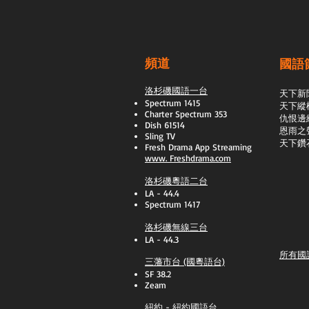
頻道
國語
洛杉磯國語一台
天下新
Spectrum 1415
天下縱
Charter Spectrum 353
​仇恨邊
Dish 61514
恩雨之
Sling TV
天下鑽
​Fresh Drama App Streaming
www.
Freshdrama.com
洛杉磯粵語二台
LA - 44.4
Spectrum 1417
洛杉磯無線三台
LA - 44.3
所有國
三藩市台 (國粵語台)
SF 38.2
Zeam
紐約 - 紐約國語台