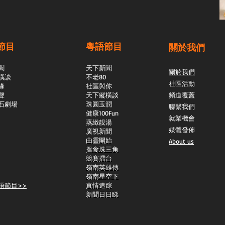
節目
粵語節目
關於我們
聞
天下新聞
關於我們
橫談
不老80
社區活動
緣
社區與你
聲
天下縱橫談
頻道覆蓋
石劇場
​珠圓玉潤
聯繫我們
​健康100Fun
就業機會
蒸緻靚湯
媒體發佈
​廣視新聞
由靈開始
About us
搵食珠三角
競賽擂台
嶺南英雄傳
嶺南星空下
語節目>>
真情追踪
新聞日日睇