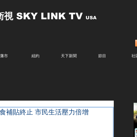
衛視
SKY LINK TV
USA
藩市
紐約
天下新聞
節目
社
糧食補貼終止 市民生活壓力倍增