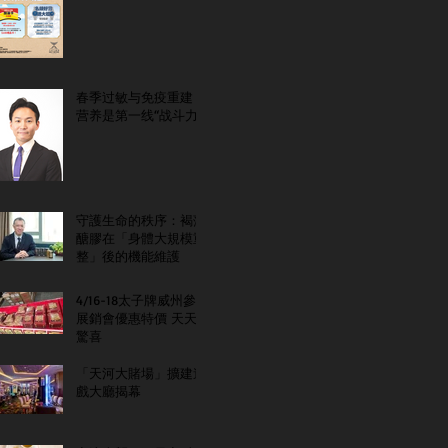
春季过敏与免疫重建：
营养是第一线“战斗力”
守護生命的秩序：褐藻
醣膠在「身體大規模重
整」後的機能維護
4/16-18太子牌威州參
展銷會優惠特價 天天
驚喜
「天河大賭場」擴建遊
戲大廳揭幕