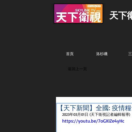
天下
首頁
洛杉磯
三
返回上一頁
【天下新聞】全國: 疫情
2023年03月01日 (天下衛視記者編輯報導)
https://youtu.be/7oGXIZe4yHc