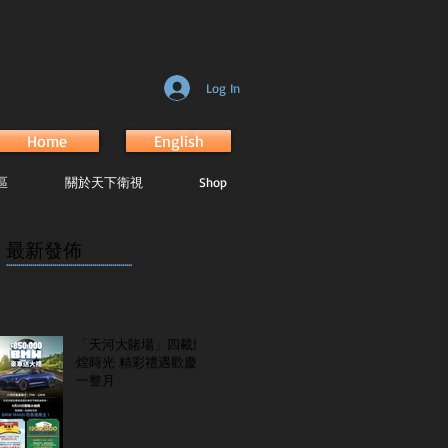
Log In
Home
English
區
關於天下衛視
Shop
最新發佈
...............................................................
「天河大賭場」四載輝
煌時光 精彩禮遇歡慶
一整月