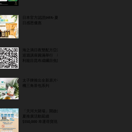
日本官方認證JHFA-夏
日感恩優惠
海之滴日夜雙配方亞洲
巡迴講座圓滿舉行 專
利籠目昆布成矚目焦點
太子牌推出全新原片有
機三角茶包系列
「天河大賭場」開啟盛
夏推廣活動延續
$550,000 幸運尋寶現金
大抽獎