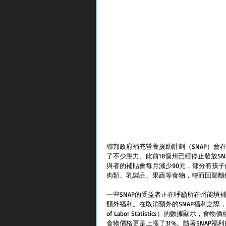
聯邦政府補充營養援助計劃（SNAP）會
了不少壓力。此前18個州已經停止發放SN
與者的補貼會每月減少90元，部分有孩
肉類、乳製品、果蔬等食物，轉而回歸麵
一些SNAP的受益者正在呼籲所在州能填
額外福利。在取消額外的SNAP福利之際，工
of Labor Statistics）的數據顯
食物價格更是上漲了31%。隨著SNAP