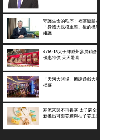
守護生命的秩序：褐藻醣膠在
「身體大規模重整」後的機能
維護
4/16-18太子牌威州參展銷會
優惠特價 天天驚喜
「天河大賭場」擴建遊戲大廳
揭幕
寒流來襲不再畏寒 太子牌全
新推出可樂姜糖與柚子姜王晶