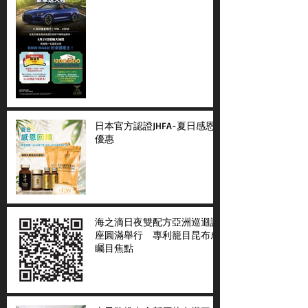
日本官方認證JHFA-夏日感恩
優惠
海之滴日夜雙配方亞洲巡迴講
座圓滿舉行 專利籠目昆布成
矚目焦點