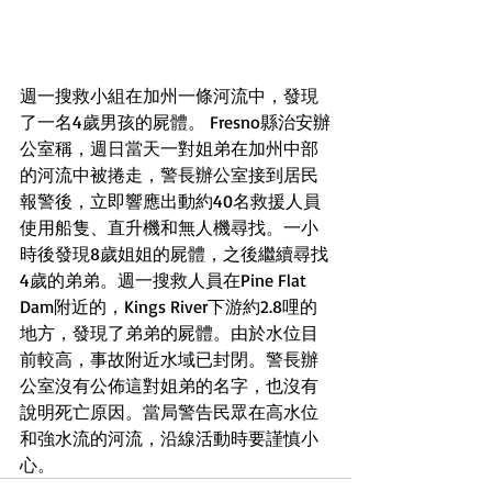
週一搜救小組在加州一條河流中，發現
了一名4歲男孩的屍體。 Fresno縣治安辦
公室稱，週日當天一對姐弟在加州中部
的河流中被捲走，警長辦公室接到居民
報警後，立即響應出動約40名救援人員
使用船隻、直升機和無人機尋找。一小
時後發現8歲姐姐的屍體，之後繼續尋找
4歲的弟弟。週一搜救人員在Pine Flat 
Dam附近的，Kings River下游約2.8哩的
地方，發現了弟弟的屍體。由於水位目
前較高，事故附近水域已封閉。警長辦
公室沒有公佈這對姐弟的名字，也沒有
說明死亡原因。當局警告民眾在高水位
和強水流的河流，沿線活動時要謹慎小
心。