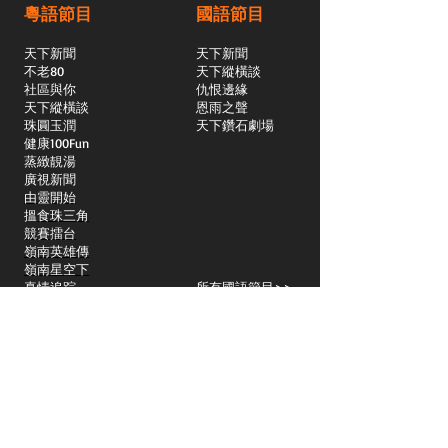
粵語節目
國語節目
天下新聞
天下新聞
不老80
天下縱橫談
社區與你
​仇恨邊緣
天下縱橫談
恩雨之聲
​珠圓玉潤
天下鑽石劇場
​健康100Fun
蒸緻靚湯
​廣視新聞
由靈開始
搵食珠三角
競賽擂台
嶺南英雄傳
嶺南星空下
真情追踪
所有國語節目>>
新聞日日睇
所有粵語節目>>