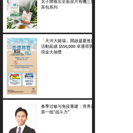
太子牌推出全新原片有機三角
茶包系列
「天河大賭場」開啟盛夏推廣
活動延續 $550,000 幸運尋寶
現金大抽獎
春季过敏与免疫重建：营养是
第一线“战斗力”