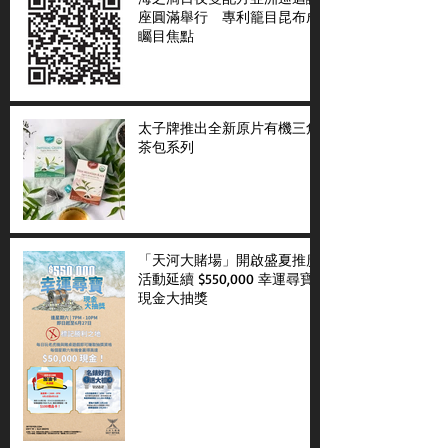
座圓滿舉行 專利籠目昆布成
矚目焦點
太子牌推出全新原片有機三角
茶包系列
「天河大賭場」開啟盛夏推廣
活動延續 $550,000 幸運尋寶
現金大抽獎