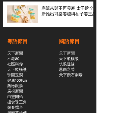
寒流來襲不再畏寒 太子牌全
新推出可樂姜糖與柚子姜王晶
粵語節目
國語節目
天下新聞
天下新聞
不老80
天下縱橫談
社區與你
​仇恨邊緣
天下縱橫談
恩雨之聲
​珠圓玉潤
天下鑽石劇場
​健康100Fun
蒸緻靚湯
​廣視新聞
由靈開始
搵食珠三角
競賽擂台
嶺南英雄傳
嶺南星空下
真情追踪
所有國語節目>>
新聞日日睇