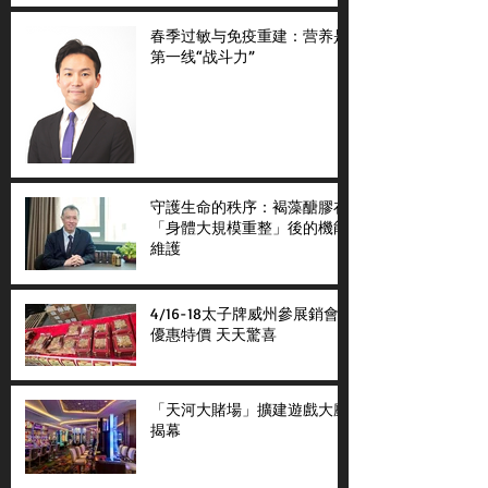
春季过敏与免疫重建：营养是
第一线“战斗力”
守護生命的秩序：褐藻醣膠在
「身體大規模重整」後的機能
維護
4/16-18太子牌威州參展銷會
優惠特價 天天驚喜
「天河大賭場」擴建遊戲大廳
揭幕