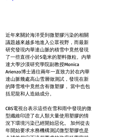
近年來關於海洋受到微塑膠污染的相關
議題越來越多地進入公眾視野，而最新
研究發現内華達山脈的積雪中竟然發現
了一些直徑小於5毫米的塑料微粒。内華
達大學沙漠研究學院副教授Monica 
Arienzo博士過往兩年一直致力於在内華
達山脈幾處高山雪層做測試，發現在新
的降雪堆中竟然含有微塑膠， 當中也包
括尼龍和人造絲成分。
CBS電視台表示這些在雪和雨中發現的微
型纖維印證了在人類大量使用塑膠的情
況下環境污染已經開始惡化。 加州從去
年開始要求水務機構測試微型塑膠也是