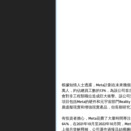
根據知情人士透露，Meta計劃在未來幾
萬人，約佔總員工數的13%，為該公司首
會對非工程類職位造成巨大衝擊。該公司
項目包括Meta的硬件和元宇宙部門Real
廣虛擬現實和增強現實產品，但長期研究
有投資者擔心，Meta花費了大量時間
64%，在2021年10月至2022年10月間，Me
上個月曾解釋稱，公司運作過慢且結構臃腫