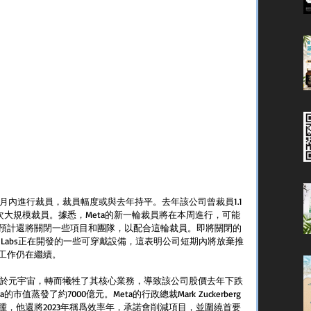
個月內進行裁員，裁員幅度或與去年持平。去年該公司曾裁員1.1
次大規模裁員。據悉，Meta的新一輪裁員將在本周進行，可能
預計還將關閉一些項目和團隊，以配合這輪裁員。即將關閉的
ity Labs正在開發的一些可穿戴設備，這表明公司短期內將放棄推
工作仍在繼續。
專注於元宇宙，轉而犧牲了其核心業務，導致該公司股價去年下跌
ta的市值蒸發了約7000億元。Meta的行政總裁Mark Zuckerberg
，他還將2023年稱爲效率年，承諾會削減項目，並圍繞首要