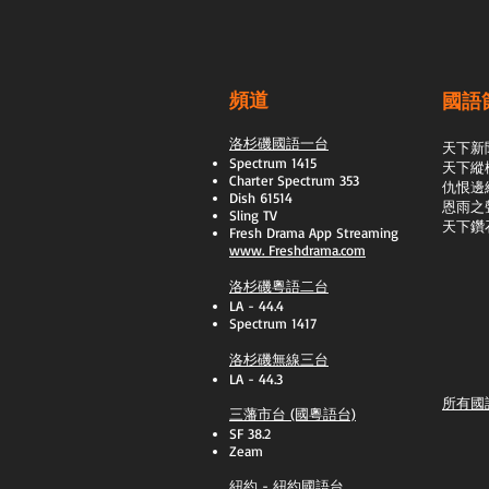
頻道
國語
洛杉磯國語一台
天下新
Spectrum 1415
天下縱
Charter Spectrum 353
​仇恨邊
Dish 61514
恩雨之
Sling TV
天下鑽
​Fresh Drama App Streaming
www.
Freshdrama.com
洛杉磯粵語二台
LA - 44.4
Spectrum 1417
洛杉磯無線三台
LA - 44.3
所有國
三藩市台 (國粵語台)
SF 38.2
Zeam
紐約 - 紐約國語台