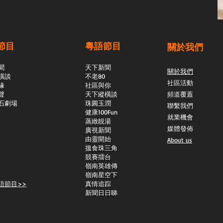
節目
粵語節目
關於我們
聞
天下新聞
關於我們
橫談
不老80
社區活動
緣
社區與你
聲
天下縱橫談
頻道覆蓋
石劇場
​珠圓玉潤
聯繫我們
​健康100Fun
就業機會
蒸緻靚湯
媒體發佈
​廣視新聞
由靈開始
About us
搵食珠三角
競賽擂台
嶺南英雄傳
嶺南星空下
語節目>>
真情追踪
新聞日日睇