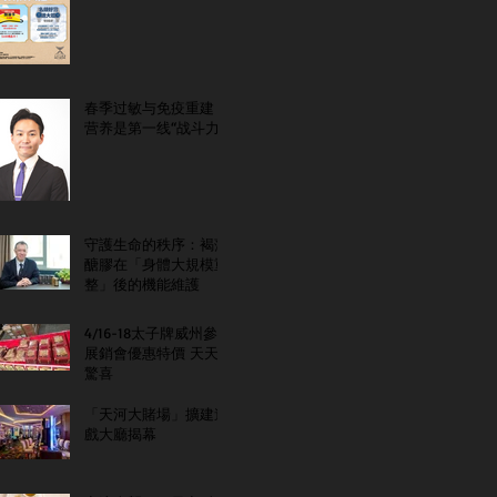
春季过敏与免疫重建：
营养是第一线“战斗力”
守護生命的秩序：褐藻
醣膠在「身體大規模重
整」後的機能維護
4/16-18太子牌威州參
展銷會優惠特價 天天
驚喜
「天河大賭場」擴建遊
戲大廳揭幕