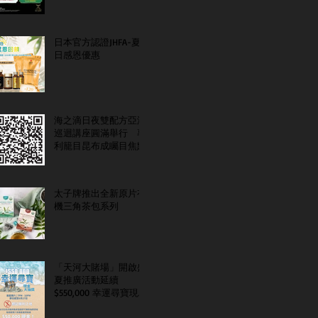
日本官方認證JHFA-夏
日感恩優惠
海之滴日夜雙配方亞洲
巡迴講座圓滿舉行 專
利籠目昆布成矚目焦點
太子牌推出全新原片有
機三角茶包系列
「天河大賭場」開啟盛
夏推廣活動延續
$550,000 幸運尋寶現金
大抽獎