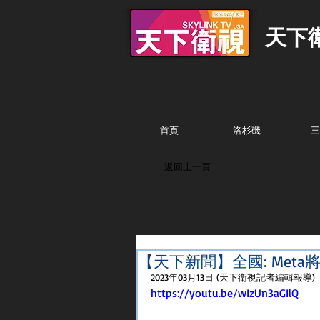
天下
首頁
洛杉磯
三
返回上一頁
【天下新聞】全國: Met
2023年03月13日 (天下衛視記者編輯報導)
https://youtu.be/wIzUn3aGIlQ