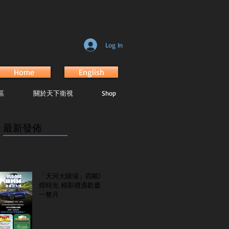
Log In
Home
English
區
關於天下衛視
Shop
最新發佈
...............................................................
「天河大賭場」四載輝
煌時光 精彩禮遇歡慶
一整月