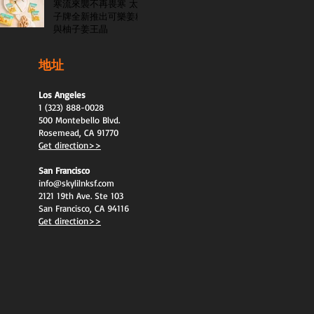
寒流來襲不再畏寒 太
子牌全新推出可樂姜糖
與柚子姜王晶
地址
Los Angeles
1 (323) 888-0028
500 Montebello Blvd.
Rosemead, CA 91770
Get direction>>
San Francisco
info@skylilnksf.com
2121 19th Ave. Ste 103
San Francisco, CA 94116
Get direction>>