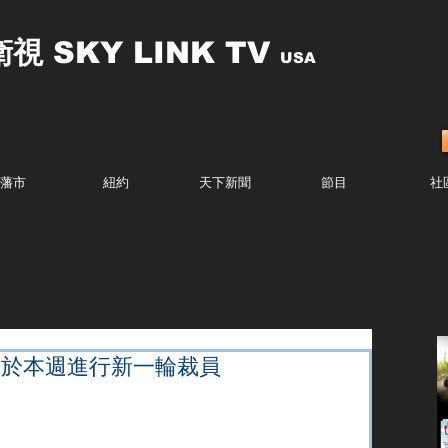
衛視
SKY LINK TV
USA
藩市
紐約
天下新聞
節目
社
a將於本週進行新一輪裁員