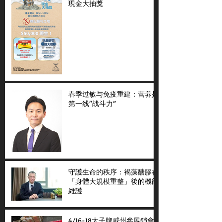
現金大抽獎
春季过敏与免疫重建：营养是
第一线“战斗力”
守護生命的秩序：褐藻醣膠在
「身體大規模重整」後的機能
維護
4/16-18太子牌威州參展銷會