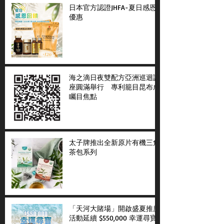
日本官方認證JHFA-夏日感恩
優惠
海之滴日夜雙配方亞洲巡迴講
座圓滿舉行 專利籠目昆布成
矚目焦點
太子牌推出全新原片有機三角
茶包系列
「天河大賭場」開啟盛夏推廣
活動延續 $550,000 幸運尋寶