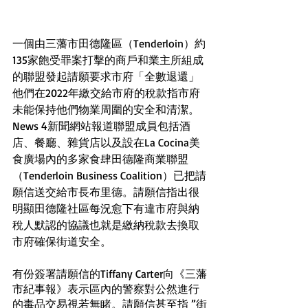
一個由三藩市田德隆區（Tenderloin）約
135家飽受罪案打擊的商戶和業主所組成
的聯盟發起請願要求市府「全數退還」
他們在2022年繳交給市府的稅款指市府
未能保持他們物業周圍的安全和清潔。
News 4新聞網站報道聯盟成員包括酒
店、餐廳、雜貨店以及設在La Cocina美
食廣場內的多家食肆田德隆商業聯盟
（Tenderloin Business Coalition）已把請
願信送交給市長布里德。請願信指出很
明顯田德隆社區每況愈下有違市府與納
稅人默認的協議也就是繳納稅款去換取
市府確保街道安全。
有份簽署請願信的Tiffany Carter向《三藩
市紀事報》表示區內的警察對公然進行
的毒品交易視若無睹。請願信甚至指 ”街