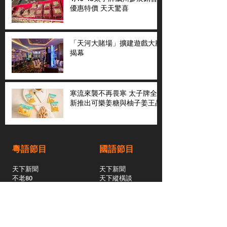
優惠特價 天天驚喜
「天河大賭場」擴建遊戲大廳
揭幕
寒流來襲不再畏寒 太子牌全
新推出可樂姜糖與柚子姜王晶
粵語節目
國語節目
天下新聞
天下新聞
不老80
天下縱橫談
社區與你
​仇恨邊緣
天下縱橫談
恩雨之聲
​珠圓玉潤
天下鑽石劇場
​健康100Fun
蒸緻靚湯