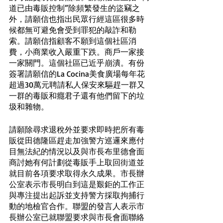
道已由毒販控制”除頻繁發生的盜竊之
外，請願信也指出民眾行經這區很多時
候都無可避免會受到罪犯的敲詐和勒
索。請願信指顧客不願到這個社區消
費，小商業收入嚴重下跌。商戶一家接
一家關門。這個社區已近乎崩潰。有份
簽署請願信的La Cocina美食廣場每年花
超過30萬元聘請私人保安來驅趕一群又
一群的毒販和癮君子還有他們留下的垃
圾和雜物。
請願除尋求退稅外並要求即時把所有毒
販從田德隆區趕走加強警方巡邏來應付
目無法紀的情況以及與市長布里德會面
商討她有何計劃從毒販手上取回街道並
就目前各項要求取得永久成果。市長辦
公室表示市長明白到這是艱鉅的工作正
與專注提出起訴並支持警方採取拘捕行
動的地檢官合作。聯盟的發言人表示市
長辦公室已就聯盟要求與市長會面聯絡