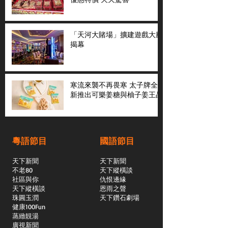
「天河大賭場」擴建遊戲大廳
揭幕
寒流來襲不再畏寒 太子牌全
新推出可樂姜糖與柚子姜王晶
粵語節目
國語節目
天下新聞
天下新聞
不老80
天下縱橫談
社區與你
​仇恨邊緣
天下縱橫談
恩雨之聲
​珠圓玉潤
天下鑽石劇場
​健康100Fun
蒸緻靚湯
​廣視新聞