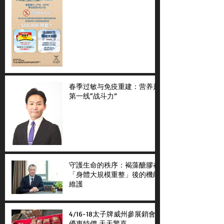
春季过敏与免疫重建：营养是
第一线“战斗力”
守護生命的秩序：褐藻醣膠在
「身體大規模重整」後的機能
維護
4/16-18太子牌威州參展銷會
優惠特價 天天驚喜