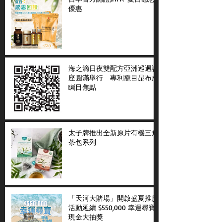
優惠
海之滴日夜雙配方亞洲巡迴講
座圓滿舉行 專利籠目昆布成
矚目焦點
太子牌推出全新原片有機三角
茶包系列
「天河大賭場」開啟盛夏推廣
活動延續 $550,000 幸運尋寶
現金大抽獎