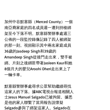
加州中谷默塞縣（Merced County）一個
南亞裔家庭的四名成員週一遭到持槍綁
架至今下落不明。默塞縣警辦事處週三
公佈的一段監控錄像記錄了四人被綁架
的那一刻。視頻顯示其中兩名家庭成員
36歲的Jasdeep Singh和39歲的
Amandeep Singh從後門走出來，雙手被
綁。片刻之後綁匪帶著Jasleen Kaur和她
8個月大的嬰兒Aroohi Dheri走出來上了
一輛卡車。
默塞縣警辦事處尋求公眾幫助繼續尋找
這家人的下落。據ABC電視台報道相關人
士Jesus Manuel Salgado已被拘留。據悉
是他的家人聯繫了當局報告說懷疑
Salgado參與了綁架這家人。Salgado在