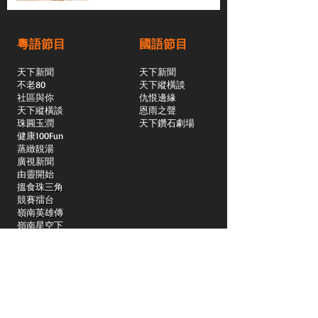
粵語節目
國語節目
天下新聞
天下新聞
不老80
天下縱橫談
社區與你
​仇恨邊緣
天下縱橫談
恩雨之聲
​珠圓玉潤
天下鑽石劇場
​健康100Fun
蒸緻靚湯
​廣視新聞
由靈開始
搵食珠三角
競賽擂台
嶺南英雄傳
嶺南星空下
真情追踪
所有國語節目>>
新聞日日睇