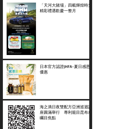
「天河大賭場」四載輝煌時光
精彩禮遇歡慶一整月
日本官方認證JHFA-夏日感恩
優惠
海之滴日夜雙配方亞洲巡迴講
座圓滿舉行 專利籠目昆布成
矚目焦點