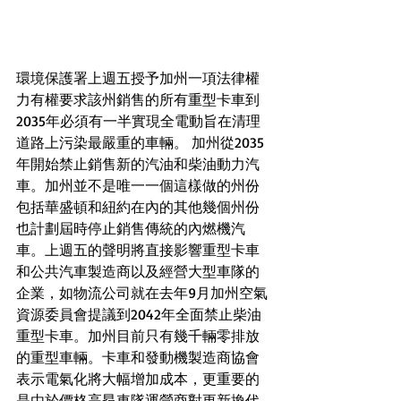
環境保護署上週五授予加州一項法律權
力有權要求該州銷售的所有重型卡車到
2035年必須有一半實現全電動旨在清理
道路上污染最嚴重的車輛。 加州從2035
年開始禁止銷售新的汽油和柴油動力汽
車。加州並不是唯一一個這樣做的州份
包括華盛頓和紐約在內的其他幾個州份
也計劃屆時停止銷售傳統的內燃機汽
車。上週五的聲明將直接影響重型卡車
和公共汽車製造商以及經營大型車隊的
企業，如物流公司就在去年9月加州空氣
資源委員會提議到2042年全面禁止柴油
重型卡車。加州目前只有幾千輛零排放
的重型車輛。卡車和發動機製造商協會
表示電氣化將大幅增加成本，更重要的
是由於價格高昂車隊運營商對更新換代