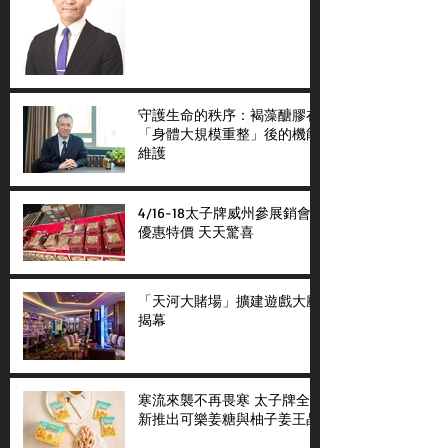
守護生命的秩序：褐藻醣膠在
「身體大規模重整」後的機能
維護
4/16-18太子牌威州參展銷會
優惠特價 天天驚喜
「天河大賭場」擴建遊戲大廳
揭幕
寒流來襲不再畏寒 太子牌全
新推出可樂姜糖與柚子姜王晶