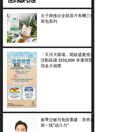
太子牌推出全新原片有機三角
茶包系列
「天河大賭場」開啟盛夏推廣
活動延續 $550,000 幸運尋寶
現金大抽獎
春季过敏与免疫重建：营养是
第一线“战斗力”