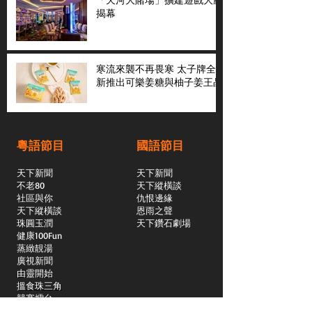
揭幕
寒流來襲不再畏寒 太子牌全
新推出可樂姜糖與柚子姜王晶
粵語節目
國語節目
天下新聞
天下新聞
不老80
天下縱橫談
社區與你
​仇恨邊緣
天下縱橫談
恩雨之聲
​珠圓玉潤
天下鑽石劇場
​健康100Fun
蒸緻靚湯
​廣視新聞
由靈開始
搵食珠三角
競賽擂台
嶺南英雄傳