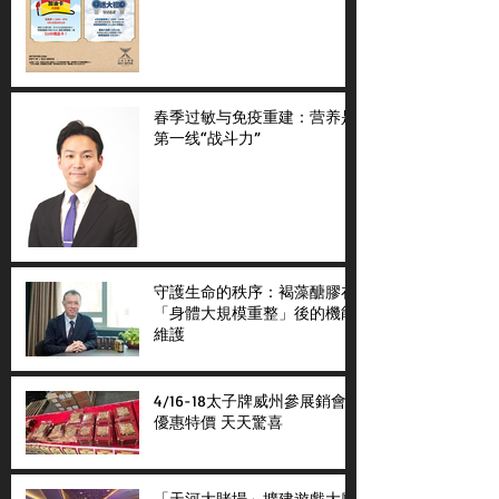
春季过敏与免疫重建：营养是
第一线“战斗力”
守護生命的秩序：褐藻醣膠在
「身體大規模重整」後的機能
維護
4/16-18太子牌威州參展銷會
優惠特價 天天驚喜
「天河大賭場」擴建遊戲大廳