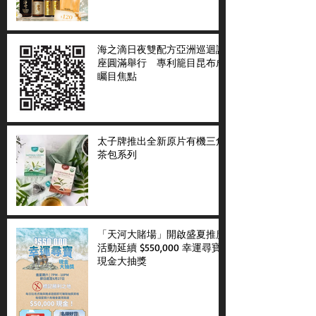
海之滴日夜雙配方亞洲巡迴講
座圓滿舉行 專利籠目昆布成
矚目焦點
太子牌推出全新原片有機三角
茶包系列
「天河大賭場」開啟盛夏推廣
活動延續 $550,000 幸運尋寶
現金大抽獎