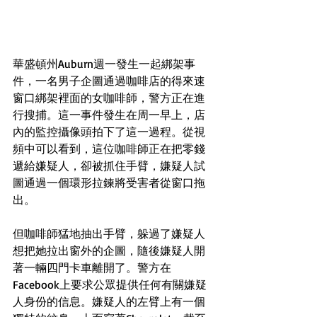
華盛頓州Auburn週一發生一起綁架事
件，一名男子企圖通過咖啡店的得來速
窗口綁架裡面的女咖啡師，警方正在進
行搜捕。這一事件發生在周一早上，店
內的監控攝像頭拍下了這一過程。從視
頻中可以看到，這位咖啡師正在把零錢
遞給嫌疑人，卻被抓住手臂，嫌疑人試
圖通過一個環形拉鍊將受害者從窗口拖
出。
但咖啡師猛地抽出手臂，躲過了嫌疑人
想把她拉出窗外的企圖，隨後嫌疑人開
著一輛四門卡車離開了。警方在
Facebook上要求公眾提供任何有關嫌疑
人身份的信息。嫌疑人的左臂上有一個