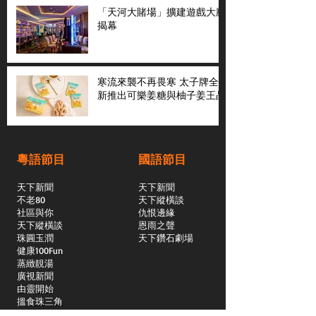
「天河大賭場」擴建遊戲大廳
揭幕
寒流來襲不再畏寒 太子牌全
新推出可樂姜糖與柚子姜王晶
粵語節目
國語節目
天下新聞
天下新聞
不老80
天下縱橫談
社區與你
​仇恨邊緣
天下縱橫談
恩雨之聲
​珠圓玉潤
天下鑽石劇場
​健康100Fun
蒸緻靚湯
​廣視新聞
由靈開始
搵食珠三角
競賽擂台