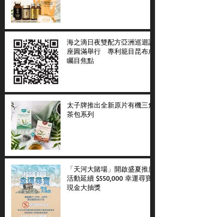
海之滴日夜雙配方亞洲巡迴講
座圓滿舉行 專利籠目昆布成
矚目焦點
太子牌推出全新原片有機三角
茶包系列
「天河大賭場」開啟盛夏推廣
活動延續 $550,000 幸運尋寶
現金大抽獎