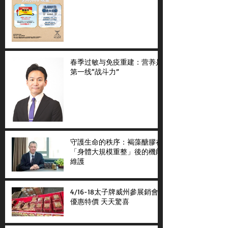
春季过敏与免疫重建：营养是
第一线“战斗力”
守護生命的秩序：褐藻醣膠在
「身體大規模重整」後的機能
維護
4/16-18太子牌威州參展銷會
優惠特價 天天驚喜