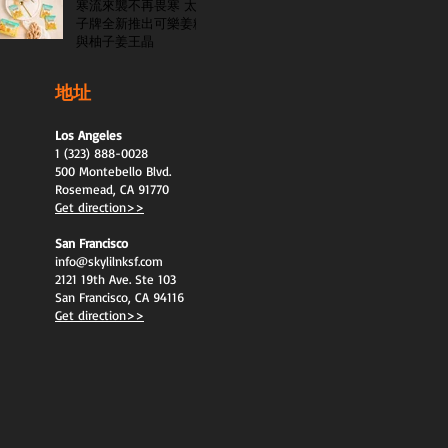
寒流來襲不再畏寒 太
子牌全新推出可樂姜糖
與柚子姜王晶
地址
Los Angeles
1 (323) 888-0028
500 Montebello Blvd.
Rosemead, CA 91770
Get direction>>
San Francisco
info@skylilnksf.com
2121 19th Ave. Ste 103
San Francisco, CA 94116
Get direction>>