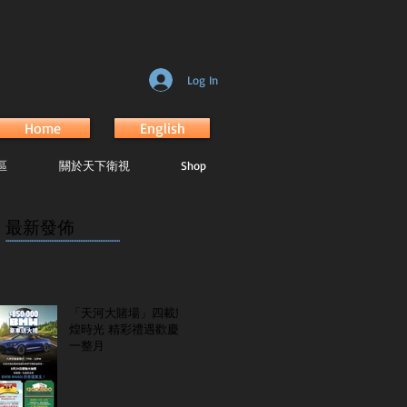
Log In
Home
English
區
關於天下衛視
Shop
最新發佈
...............................................................
「天河大賭場」四載輝
煌時光 精彩禮遇歡慶
一整月