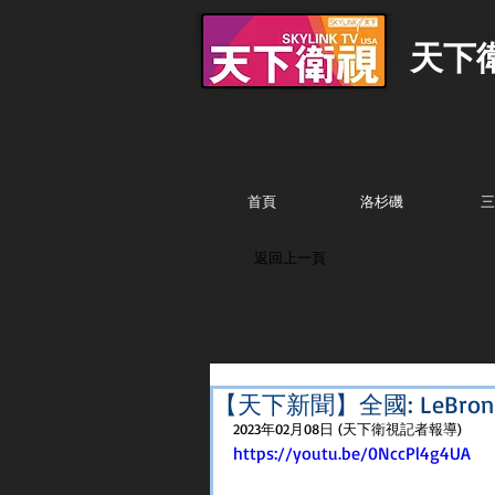
天下
首頁
洛杉磯
三
返回上一頁
【天下新聞】全國: LeBro
2023年02月08日 (天下衛視記者報導)
https://youtu.be/0NccPl4g4UA