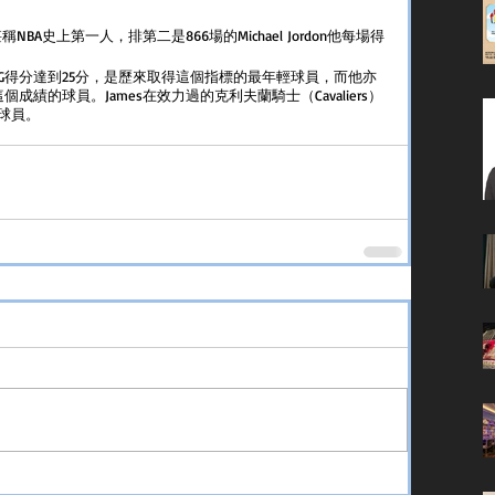
稱NBA史上第一人，排第二是866場的Michael Jordon他每場得
季PPG得分達到25分，是歷來取得這個指標的最年輕球員，而他亦
個成績的球員。James在效力過的克利夫蘭騎士（Cavaliers）
球員。