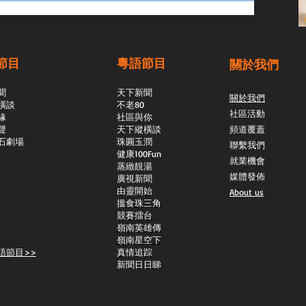
節目
粵語節目
關於我們
聞
天下新聞
關於我們
橫談
不老80
社區活動
緣
社區與你
聲
天下縱橫談
頻道覆蓋
石劇場
​珠圓玉潤
聯繫我們
​健康100Fun
就業機會
蒸緻靚湯
媒體發佈
​廣視新聞
由靈開始
About us
搵食珠三角
競賽擂台
嶺南英雄傳
嶺南星空下
語節目>>
真情追踪
新聞日日睇