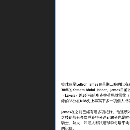
籃球巨星LeBron James在星期二晚
38年的Kareem Abdul-Jabbar。J
（Lakers）以3分輸給奧克拉荷馬城雷霆（
錄的36分在NBA史上再寫下多一項個人成
James在之前已經有過多項紀錄。他連續
之後仍然有多次球賽得分達到50分也是唯
騎士、熱火、和湖人都試過球季每場平均得
的記錄。