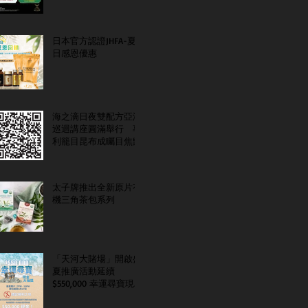
日本官方認證JHFA-夏
日感恩優惠
海之滴日夜雙配方亞洲
巡迴講座圓滿舉行 專
利籠目昆布成矚目焦點
太子牌推出全新原片有
機三角茶包系列
「天河大賭場」開啟盛
夏推廣活動延續
$550,000 幸運尋寶現金
大抽獎