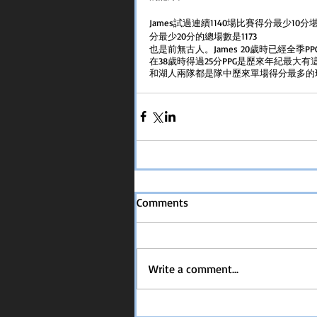
James試過連續1140場比賽得分最少10分堪
分最少20分的總場數是1173
也是前無古人。James 20歲時已經全
在38歲時得過25分PPG是歷來年紀最大有這
和湖人兩隊都是隊中歷來單場得分最多的
Comments
Write a comment...