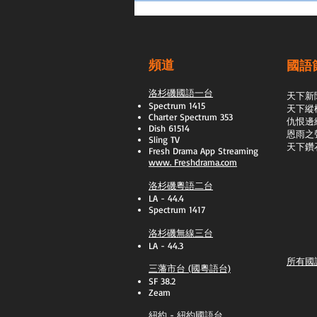
頻道
國語
洛杉磯國語一台
天下新
Spectrum 1415
天下縱
Charter Spectrum 353
​仇恨邊
Dish 61514
恩雨之
Sling TV
天下鑽
​Fresh Drama App Streaming
www.
Freshdrama.com
洛杉磯粵語二台
LA - 44.4
Spectrum 1417
洛杉磯無線三台
LA - 44.3
所有國
三藩市台 (國粵語台)
SF 38.2
Zeam
紐約 - 紐約國語台