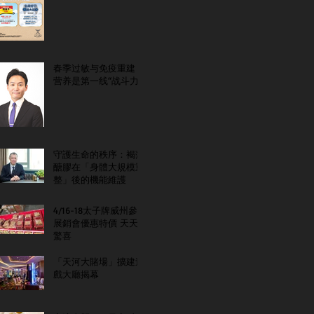
春季过敏与免疫重建：
营养是第一线“战斗力”
守護生命的秩序：褐藻
醣膠在「身體大規模重
整」後的機能維護
4/16-18太子牌威州參
展銷會優惠特價 天天
驚喜
「天河大賭場」擴建遊
戲大廳揭幕