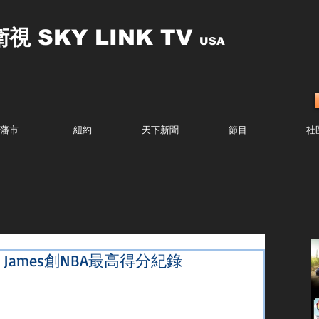
衛視
SKY LINK TV
USA
藩市
紐約
天下新聞
節目
社
n James創NBA最高得分紀錄