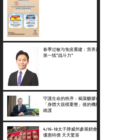
春季过敏与免疫重建：营养是
第一线“战斗力”
守護生命的秩序：褐藻醣膠在
「身體大規模重整」後的機能
維護
4/16-18太子牌威州參展銷會
優惠特價 天天驚喜