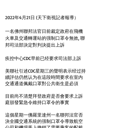
2022年4月21日 (天下衛視記者報導）
一名佛州聯邦法官日前裁定政府在飛機
火車及交通轉運站的强制口罩令無效, 聯
邦司法部決定對判決提出上訴
疾控中心CDC早前已经要求司法部上訴
美聯社引述CDC星期三的聲明表示经过持
續評估仍然认为在這段時間要求在室内
交通通道佩戴口罩對公共衛生是必須
目前尚不清楚拜登政府是否會要求上訴
庭頒發緊急令維持口罩令的事實
這個星期一佛羅里達州一名聯邦法官否
決全國交通系統的强制口罩令導致航空
公司和機場馬上撤銷了需要乘客的配戴