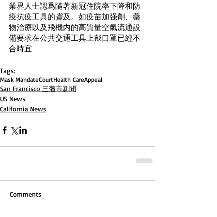
業界人士認爲隨著新冠住院率下降和防
疫抗疫工具的
普
及。如疫苗加强劑、藥
物治療以及飛機内的高質量空氣流通設
備要求在公共交通工具上戴口罩已經不
合時宜
Tags:
Mask Mandate
Court
Health Care
Appeal
San Francisco 三藩市新聞
US News
California News
Comments