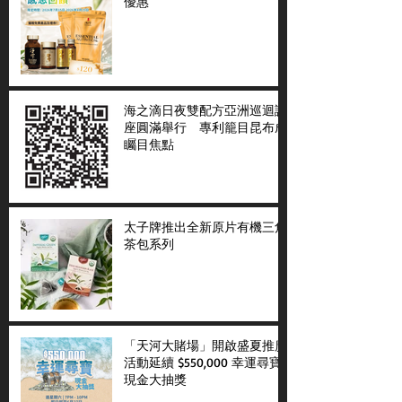
優惠
海之滴日夜雙配方亞洲巡迴講
座圓滿舉行 專利籠目昆布成
矚目焦點
太子牌推出全新原片有機三角
茶包系列
「天河大賭場」開啟盛夏推廣
活動延續 $550,000 幸運尋寶
現金大抽獎