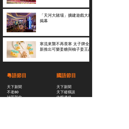
「天河大賭場」擴建遊戲大廳
揭幕
寒流來襲不再畏寒 太子牌全
新推出可樂姜糖與柚子姜王晶
粵語節目
國語節目
天下新聞
天下新聞
不老80
天下縱橫談
社區與你
​仇恨邊緣
天下縱橫談
恩雨之聲
​珠圓玉潤
天下鑽石劇場
​健康100Fun
蒸緻靚湯
​廣視新聞
由靈開始