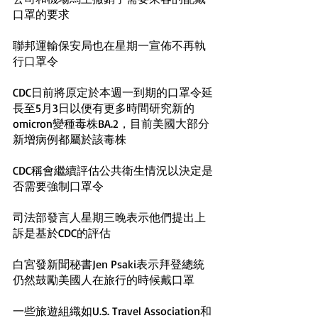
口罩的要求
聯邦運輸保安局也在星期一宣佈不再執
行口罩令
CDC日前將原定於本週一到期的口罩令延
長至5月3日以便有更多時間研究新的
omicron變種毒株BA.2，目前美國大部分
新增病例都屬於該毒株
CDC稱會繼續評估公共衛生情況以決定是
否需要強制口罩令
司法部發言人星期三晚表示他們提出上
訴是基於CDC的評估
白宮發新聞秘書Jen Psaki表示拜登總統
仍然鼓勵美國人在旅行的時候戴口罩
一些旅遊組織如U.S. Travel Association和