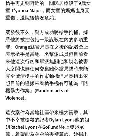
槍手再走到附近的一間民居槍殺了9歲女
童 T’yonna Major，而女童的媽媽也身受
重傷，送院後情況危殆。
案發後不久，警方成功將槍手拘捕。據
悉他將被控包括一級謀殺在內的多項重
罪。Orange縣警局長在之後的記者會上
表示槍手是當地一名幫派成員但目前看
來他這次行凶和幫派無關他和幾名被害
人之間也無任何交集雖然當局暫時未能
完全釐清槍手的作案動機但局長指出依
照目前的證據來看槍手極有可能為『隨
機暴力作案』(Random acts of 
Violence)。
這次案件為當地社區帶來極大衝擊，其
中不幸被槍殺的記者Dylan Lyons他的姐
姐Rachel Lyons在GoFundMe上發起眾
籌，希望能為弟弟的喪禮籌款。她指出