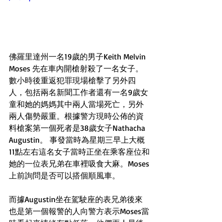
佛羅里達州一名19歲的男子Keith Melvin 
Moses 先在車內開槍射殺了一名女子。
數小時後重返犯罪現場槍擊了另外四
人，包括兩名新聞工作者還有一名9歲女
童和她的媽媽其中兩人當場死亡，另外
兩人傷勢嚴重。根據警方現時公佈的資
料槍案第一個死者是38歲女子Nathacha 
Augustin。 事發當時為星期三早上大概
11點左右這名女子當時正坐在乘客座位和
她的一位表兄弟在車裡吸食大麻。Moses
上前詢問是否可以搭個順風車。
而據Augustin坐在駕駛座的表兄弟後來
也是第一個報警的人向警方表示Moses當