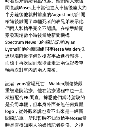
時看起來情緒有點低落。他們兩人最後
同意讓Moses上車當他進入車輛後座大約
半分鐘後他就對前座的Augustine頭部開
槍隨後離開了車輛死者的表兄弟表示他
們兩人和槍手完全不認識。在槍手離開
案發現場數小時後當地新聞機構
Spectrum News 13的採訪記者Dylan 
Lyons和他的新聞組同事Jesse Walden抵
達現場附近準備對槍案事故進行報導，
而槍手再次回到現場並走近兩位記者車
輛再次對車內的兩人開槍。
記者Lyons當場死亡，Walden則傷勢嚴
重被送院治療。他在治療過程中也一直
積極配合FBI調查。據悉他們當時駕駛的
是公司車輛，但車身外面並無任何媒體
logo，從外觀來說也看不出來是一輛新
聞採訪車，所以暫時不知道槍手Moses當
時是否得知兩人的媒體記者身份。之後