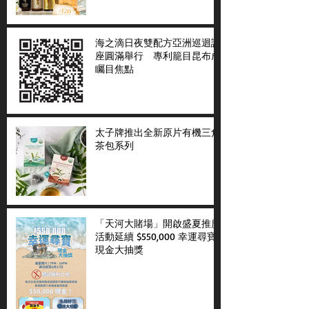
海之滴日夜雙配方亞洲巡迴講
座圓滿舉行 專利籠目昆布成
矚目焦點
太子牌推出全新原片有機三角
茶包系列
「天河大賭場」開啟盛夏推廣
活動延續 $550,000 幸運尋寶
現金大抽獎