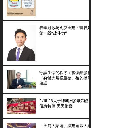
春季过敏与免疫重建：营养是
第一线“战斗力”
守護生命的秩序：褐藻醣膠在
「身體大規模重整」後的機能
維護
4/16-18太子牌威州參展銷會
優惠特價 天天驚喜
「天河大賭場」擴建遊戲大廳