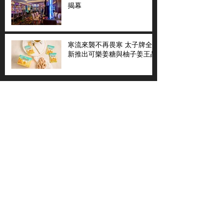
揭幕
寒流來襲不再畏寒 太子牌全
新推出可樂姜糖與柚子姜王晶
粵語節目
國語節目
天下新聞
天下新聞
不老80
天下縱橫談
社區與你
​仇恨邊緣
天下縱橫談
恩雨之聲
​珠圓玉潤
天下鑽石劇場
​健康100Fun
蒸緻靚湯
​廣視新聞
由靈開始
搵食珠三角
競賽擂台
嶺南英雄傳