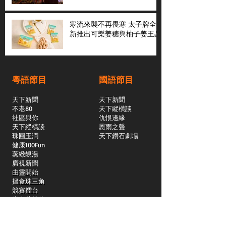
寒流來襲不再畏寒 太子牌全
新推出可樂姜糖與柚子姜王晶
粵語節目
國語節目
天下新聞
天下新聞
不老80
天下縱橫談
社區與你
​仇恨邊緣
天下縱橫談
恩雨之聲
​珠圓玉潤
天下鑽石劇場
​健康100Fun
蒸緻靚湯
​廣視新聞
由靈開始
搵食珠三角
競賽擂台
嶺南英雄傳
嶺南星空下
真情追踪
所有國語節目>>