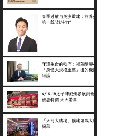
春季过敏与免疫重建：营养是
第一线“战斗力”
守護生命的秩序：褐藻醣膠在
「身體大規模重整」後的機能
維護
4/16-18太子牌威州參展銷會
優惠特價 天天驚喜
「天河大賭場」擴建遊戲大廳
揭幕