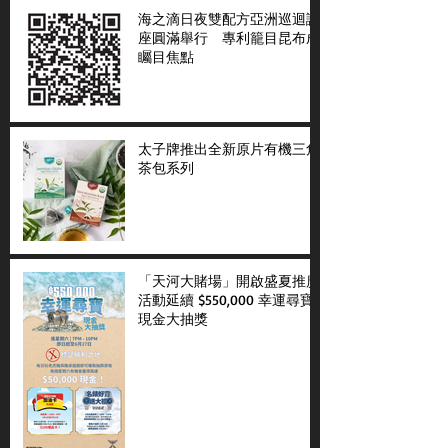
海之滴日夜雙配方亞洲巡迴講
座圓滿舉行 專利籠目昆布成
矚目焦點
太子牌推出全新原片有機三角
茶包系列
「天河大賭場」開啟盛夏推廣
活動延續 $550,000 幸運尋寶
現金大抽獎