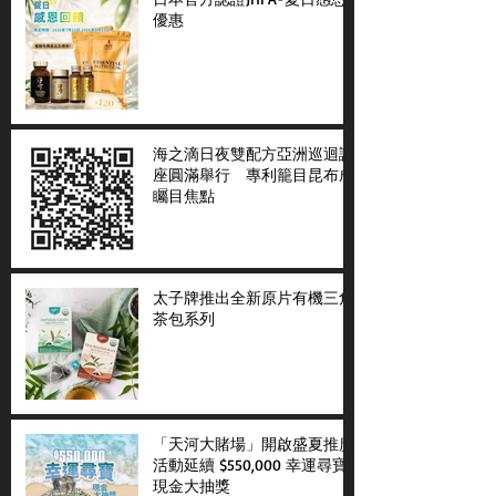
優惠
海之滴日夜雙配方亞洲巡迴講
座圓滿舉行 專利籠目昆布成
矚目焦點
太子牌推出全新原片有機三角
茶包系列
「天河大賭場」開啟盛夏推廣
活動延續 $550,000 幸運尋寶
現金大抽獎