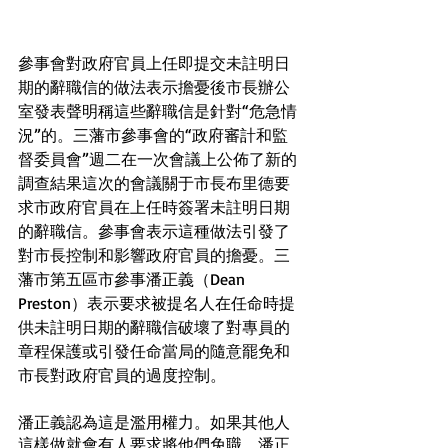
參事會對政府官員上任即提交未註明日
期的辭職信的做法表示擔憂後市長辦公
室發表聲明稱這些辭職信是針對“危急情
況”的。三藩市參事會的“政府審計和監
督委員會”週二在一次會議上公佈了新的
調查結果這次的會議關于市長布里德要
求市政府官員在上任時簽署未註明日期
的辭職信。參事會表示這種做法引發了
對市長控制和影響政府官員的擔憂。三
藩市第五區市參事潘正義（Dean 
Preston）表示要求被提名人在任命時提
供未註明日期的辭職信破壞了對專員的
章程保護或引發任命當局的隨意罷免和
市長對政府官員的過度控制。
潘正義認為這是濫用權力。如果其他人
這樣做就會有人要求將他們免職。潘正