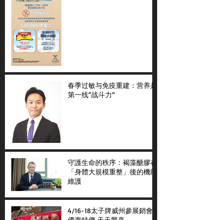
春季过敏与免疫重建：营养是
第一线“战斗力”
守護生命的秩序：褐藻醣膠在
「身體大規模重整」後的機能
維護
4/16-18太子牌威州參展銷會
優惠特價 天天驚喜