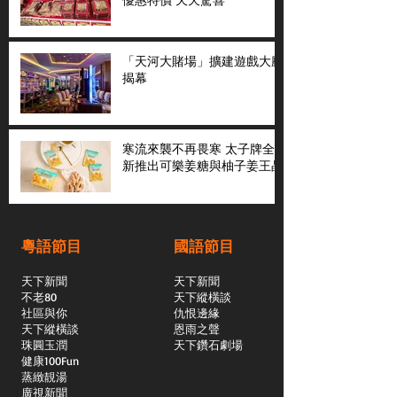
「天河大賭場」擴建遊戲大廳
揭幕
寒流來襲不再畏寒 太子牌全
新推出可樂姜糖與柚子姜王晶
粵語節目
國語節目
天下新聞
天下新聞
不老80
天下縱橫談
社區與你
​仇恨邊緣
天下縱橫談
恩雨之聲
​珠圓玉潤
天下鑽石劇場
​健康100Fun
蒸緻靚湯
​廣視新聞