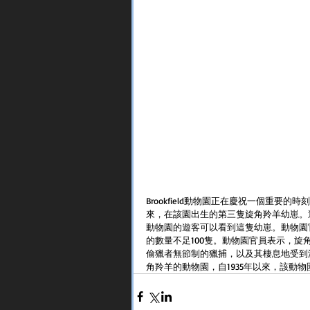
Brookfield動物園正在慶祝一個重要的
來，在該園出生的第三隻旋角羚羊幼崽。這
動物園的遊客可以看到這隻幼崽。動物園
的數量不足100隻。動物園官員表示，
偷獵者無節制的獵捕，以及其棲息地受到油田
角羚羊的動物園，自1935年以來，該動物