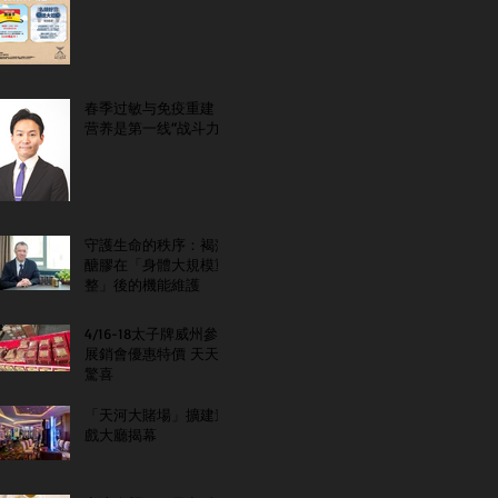
春季过敏与免疫重建：
营养是第一线“战斗力”
守護生命的秩序：褐藻
醣膠在「身體大規模重
整」後的機能維護
4/16-18太子牌威州參
展銷會優惠特價 天天
驚喜
「天河大賭場」擴建遊
戲大廳揭幕