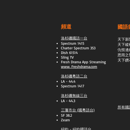
頻道
國語
洛杉磯國語一台
天下新
Spectrum 1415
天下縱
Charter Spectrum 353
​仇恨邊
Dish 61514
恩雨之
Sling TV
天下鑽
​Fresh Drama App Streaming
www.
Freshdrama.com
洛杉磯粵語二台
LA - 44.4
Spectrum 1417
洛杉磯無線三台
LA - 44.3
所有國
三藩市台 (國粵語台)
SF 38.2
Zeam
紐約 - 紐約國語台