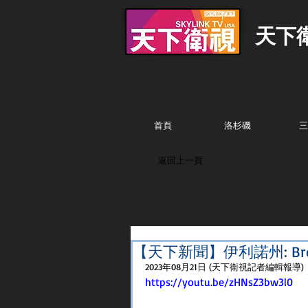
天下
首頁
洛杉磯
三
返回上一頁
【天下新聞】伊利諾州: Br
2023年08月21日 (天下衛視記者編輯報導)
https://youtu.be/zHNsZ3bw3l0