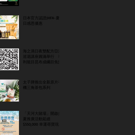
日本官方認證JHFA-夏
日感恩優惠
海之滴日夜雙配方亞洲
巡迴講座圓滿舉行 專
利籠目昆布成矚目焦點
太子牌推出全新原片有
機三角茶包系列
「天河大賭場」開啟盛
夏推廣活動延續
$550,000 幸運尋寶現金
大抽獎