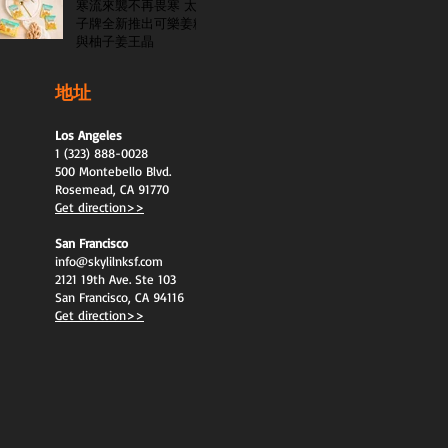
寒流來襲不再畏寒 太
子牌全新推出可樂姜糖
與柚子姜王晶
地址
Los Angeles
1 (323) 888-0028
500 Montebello Blvd.
Rosemead, CA 91770
Get direction>>
San Francisco
info@skylilnksf.com
2121 19th Ave. Ste 103
San Francisco, CA 94116
Get direction>>