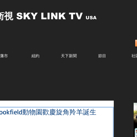
衛視
SKY LINK TV
USA
藩市
紐約
天下新聞
節目
社
ookfield動物園歡慶旋角羚羊誕生