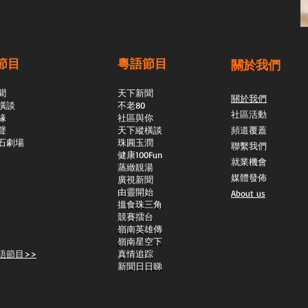
節目
粵語節目
關於我們
聞
天下新聞
關於我們
橫談
不老80
社區活動
緣
社區與你
聲
天下縱橫談
頻道覆蓋
石劇場
​珠圓玉潤
聯繫我們
​健康100Fun
就業機會
蒸緻靚湯
媒體發佈
​廣視新聞
由靈開始
About us
搵食珠三角
競賽擂台
嶺南英雄傳
嶺南星空下
語節目>>
真情追踪
新聞日日睇