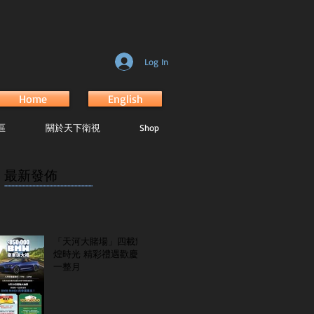
Log In
Home
English
區
關於天下衛視
Shop
最新發佈
...............................................................
「天河大賭場」四載輝
煌時光 精彩禮遇歡慶
一整月