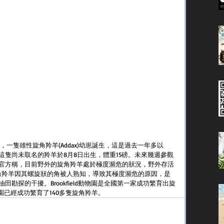
時刻，一隻雄性旋角羚羊(Addax)幼崽誕生，這是過去一年多以
隻尚未取名的羚羊於8月8日出生，體重15磅。未來幾週參觀
官方稱，目前野外的旋角羚羊處於極度瀕危的狀況，野外存活
旋角羚羊因其螺旋狀的角被人熟知，導致其極度瀕危的原因，是
勘探的干擾。Brookfield動物園是全國第一家成功繁育出旋
園已經成功繁育了140多隻旋角羚羊。