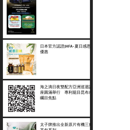
日本官方認證JHFA-夏日感恩
優惠
海之滴日夜雙配方亞洲巡迴講
座圓滿舉行 專利籠目昆布成
矚目焦點
太子牌推出全新原片有機三角
茶包系列