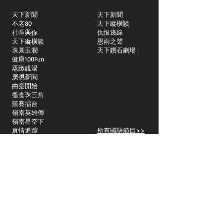
天下新聞
天下新聞
不老80
天下縱橫談
社區與你
​仇恨邊緣
天下縱橫談
恩雨之聲
​珠圓玉潤
天下鑽石劇場
​健康100Fun
蒸緻靚湯
​廣視新聞
由靈開始
搵食珠三角
競賽擂台
嶺南英雄傳
嶺南星空下
真情追踪
所有國語節目>>
新聞日日睇
所有粵語節目>>