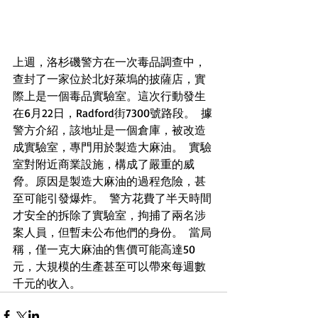
上週，洛杉磯警方在一次毒品調查中，
查封了一家位於北好萊塢的披薩店，實
際上是一個毒品實驗室。這次行動發生
在6月22日，Radford街7300號路段。  據
警方介紹，該地址是一個倉庫，被改造
成實驗室，專門用於製造大麻油。  實驗
室對附近商業設施，構成了嚴重的威
脅。原因是製造大麻油的過程危險，甚
至可能引發爆炸。  警方花費了半天時間
才安全的拆除了實驗室，拘捕了兩名涉
案人員，但暫未公布他們的身份。  當局
稱，僅一克大麻油的售價可能高達50
元，大規模的生產甚至可以帶來每週數
千元的收入。