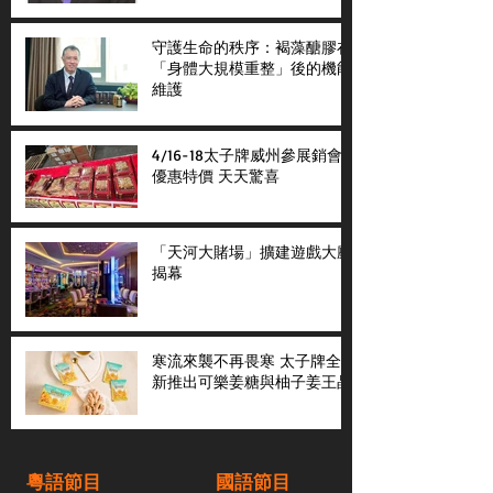
守護生命的秩序：褐藻醣膠在
「身體大規模重整」後的機能
維護
4/16-18太子牌威州參展銷會
優惠特價 天天驚喜
「天河大賭場」擴建遊戲大廳
揭幕
寒流來襲不再畏寒 太子牌全
新推出可樂姜糖與柚子姜王晶
粵語節目
國語節目