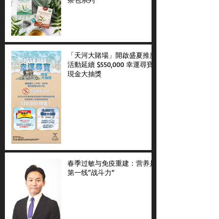
「天河大賭場」開啟盛夏推廣
活動延續 $550,000 幸運尋寶
現金大抽獎
春季过敏与免疫重建：营养是
第一线“战斗力”