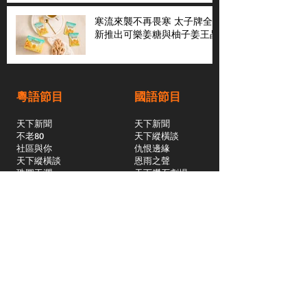
寒流來襲不再畏寒 太子牌全
新推出可樂姜糖與柚子姜王晶
粵語節目
國語節目
天下新聞
天下新聞
不老80
天下縱橫談
社區與你
​仇恨邊緣
天下縱橫談
恩雨之聲
​珠圓玉潤
天下鑽石劇場
​健康100Fun
蒸緻靚湯
​廣視新聞
由靈開始
搵食珠三角
競賽擂台
嶺南英雄傳
嶺南星空下
真情追踪
所有國語節目>>
新聞日日睇