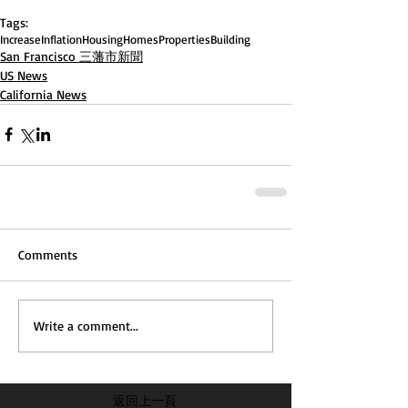
Tags:
Increase
Inflation
Housing
Homes
Properties
Building
San Francisco 三藩市新聞
US News
California News
Comments
Write a comment...
返回上一頁