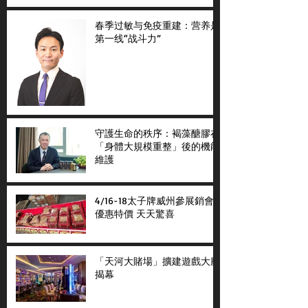
春季过敏与免疫重建：营养是
第一线“战斗力”
守護生命的秩序：褐藻醣膠在
「身體大規模重整」後的機能
維護
4/16-18太子牌威州參展銷會
優惠特價 天天驚喜
「天河大賭場」擴建遊戲大廳
揭幕