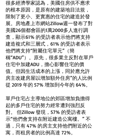
很多經濟學家認為，美國住房供不應求
的根本原因，是原有的建築地目法規，
限制了更小、更實惠的住宅的建造於發
展。房地產上市網站Zillow週一發布了對
美國26個都會區的1萬2000多人進行調
查，顯示61% 的受訪者表示他們將支持
建造複式和三層式，61% 的受訪者表示
他們將支持“附屬住宅單元”（簡
稱“ADU”）。原先，很多業主反對在單戶
住宅中加建ADU，擔心影響住宅的價
值。但因生活成本的上漲，同於應允許
房主改建房屋以增加額外住房”的人比例
從 2019 年的 57% 增加到今年的 64%。
單戶住宅占主導地位的郊區增加負擔得
起的多戶住宅的努力經常遭到強烈反
對。 但Zillow 發現，57% 的受訪者表
示“他們會支持在附近建造公寓樓。” 不
過，只有 47% 的房主支持他們附近的公
寓，而租房者的比例高達 72%。