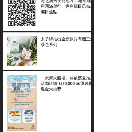
海之滴日夜雙配方亞洲巡迴講
座圓滿舉行 專利籠目昆布成
矚目焦點
太子牌推出全新原片有機三角
茶包系列
「天河大賭場」開啟盛夏推廣
活動延續 $550,000 幸運尋寶
現金大抽獎