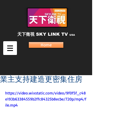
天下衛視
SKY LINK TV
USA
Home
業主支持建造更密集住房
https://video.wixstatic.com/video/9f0f5f_c48
e193b63384559b2ffc84325b8ecbe/720p/mp4/f
ile.mp4