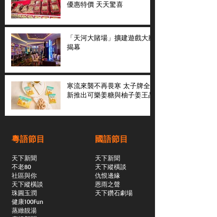
優惠特價 天天驚喜
「天河大賭場」擴建遊戲大廳
揭幕
寒流來襲不再畏寒 太子牌全
新推出可樂姜糖與柚子姜王晶
粵語節目
國語節目
天下新聞
天下新聞
不老80
天下縱橫談
社區與你
​仇恨邊緣
天下縱橫談
恩雨之聲
​珠圓玉潤
天下鑽石劇場
​健康100Fun
蒸緻靚湯