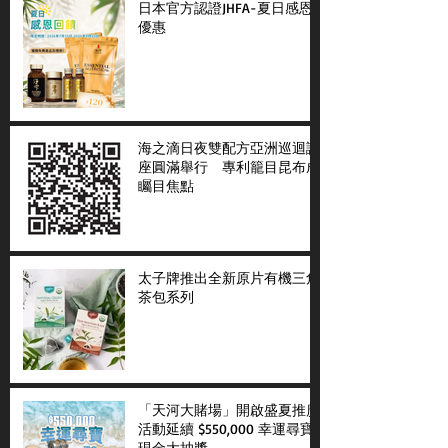
日本官方認證JHFA-夏日感恩
優惠
海之滴日夜雙配方亞洲巡迴講
座圓滿舉行 專利籠目昆布成
矚目焦點
太子牌推出全新原片有機三角
茶包系列
「天河大賭場」開啟盛夏推廣
活動延續 $550,000 幸運尋寶
現金大抽獎