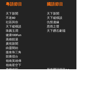
粵語節目
國語節目
天下新聞
天下新聞
不老80
天下縱橫談
社區與你
​仇恨邊緣
天下縱橫談
恩雨之聲
​珠圓玉潤
天下鑽石劇場
​健康100Fun
蒸緻靚湯
​廣視新聞
由靈開始
搵食珠三角
競賽擂台
嶺南英雄傳
嶺南星空下
真情追踪
所有國語節目>>
新聞日日睇
所有粵語節目>>