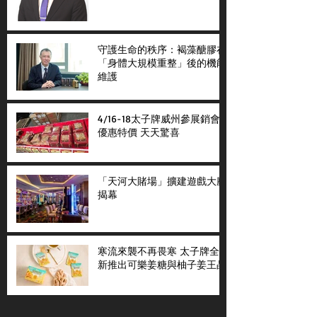
守護生命的秩序：褐藻醣膠在
「身體大規模重整」後的機能
維護
4/16-18太子牌威州參展銷會
優惠特價 天天驚喜
「天河大賭場」擴建遊戲大廳
揭幕
寒流來襲不再畏寒 太子牌全
新推出可樂姜糖與柚子姜王晶