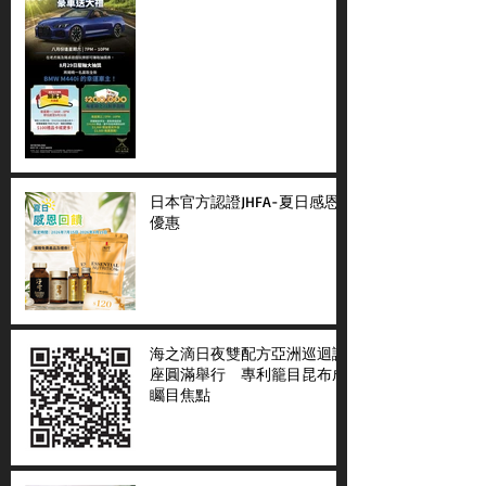
日本官方認證JHFA-夏日感恩
優惠
海之滴日夜雙配方亞洲巡迴講
座圓滿舉行 專利籠目昆布成
矚目焦點