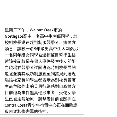
星期二下午，Walnut Creek市的
Northgate高中一名高中生刺傷同學，該
校副校長迅速趕到制服襲擊者。據警方
消息，該校一名9年級男高中生因刺傷另
一名同年級女同學被逮捕據目擊學生描
述該校副校長在傷人事件發生後立即衝
向現場在襲擊者試圖逃跑時副校長展開
追逐並將其成功制服直至到當局到達現
場該校家長和學生都表示為副校長冒著
生命危險作出的英勇行為感到自豪警方
目前認為事件無其他涉事者，受傷女學
生已被送院治療，襲擊者目前被關押在
Contra Costa青少年拘留中心正在面臨謀
殺未遂和傷害罪的指控。