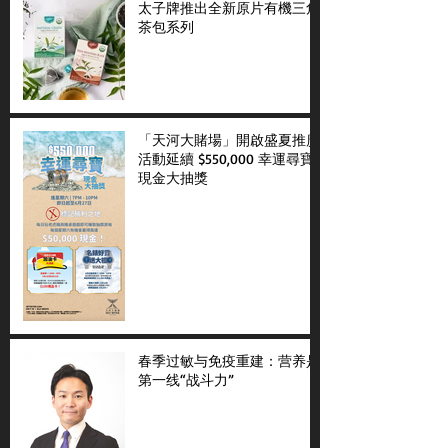
太子牌推出全新原片有機三角
茶包系列
「天河大賭場」開啟盛夏推廣
活動延續 $550,000 幸運尋寶
現金大抽獎
春季过敏与免疫重建：营养是
第一线“战斗力”