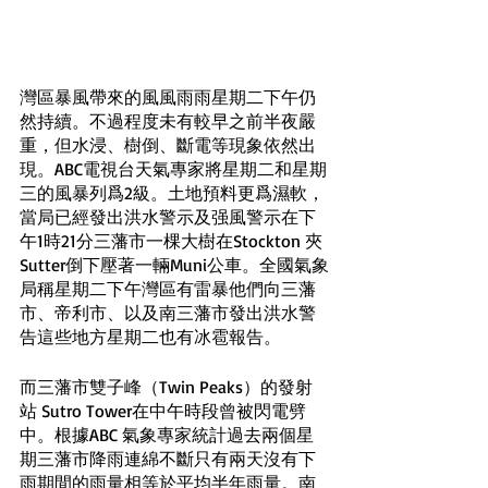
灣區暴風帶來的風風雨雨星期二下午仍
然持續。不過程度未有較早之前半夜嚴
重，但水浸、樹倒、斷電等現象依然出
現。ABC電視台天氣專家將星期二和星期
三的風暴列爲2級。土地預料更爲濕軟，
當局已經發出洪水警示及强風警示在下
午1時21分三藩市一棵大樹在Stockton 夾
Sutter倒下壓著一輛Muni公車。全國氣象
局稱星期二下午灣區有雷暴他們向三藩
市、帝利市、以及南三藩市發出洪水警
告這些地方星期二也有冰雹報告。
而三藩市雙子峰（Twin Peaks）的發射
站 Sutro Tower在中午時段曾被閃電劈
中。根據ABC 氣象專家統計過去兩個星
期三藩市降雨連綿不斷只有兩天沒有下
雨期間的雨量相等於平均半年雨量。南