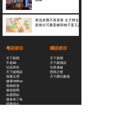
寒流來襲不再畏寒 太子牌全
新推出可樂姜糖與柚子姜王晶
粵語節目
國語節目
天下新聞
天下新聞
不老80
天下縱橫談
社區與你
​仇恨邊緣
天下縱橫談
恩雨之聲
​珠圓玉潤
天下鑽石劇場
​健康100Fun
蒸緻靚湯
​廣視新聞
由靈開始
搵食珠三角
競賽擂台
嶺南英雄傳
嶺南星空下