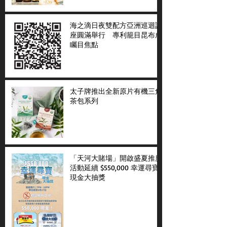
海之滴日夜雙配方亞洲巡迴講
座圓滿舉行 專利籠目昆布成
矚目焦點
太子牌推出全新原片有機三角
茶包系列
「天河大賭場」開啟盛夏推廣
活動延續 $550,000 幸運尋寶
現金大抽獎