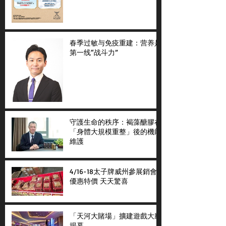
春季过敏与免疫重建：营养是
第一线“战斗力”
守護生命的秩序：褐藻醣膠在
「身體大規模重整」後的機能
維護
4/16-18太子牌威州參展銷會
優惠特價 天天驚喜
「天河大賭場」擴建遊戲大廳
揭幕